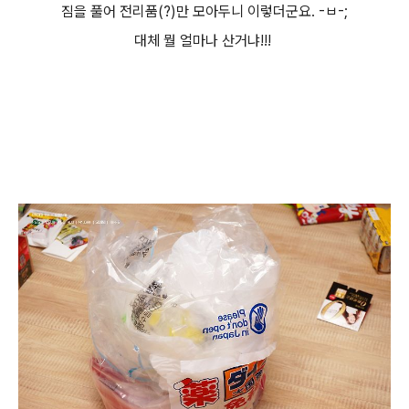
짐을 풀어 전리품(?)만 모아두니 이렇더군요. -ㅂ-;
대체 뭘 얼마나 산거냐!!!