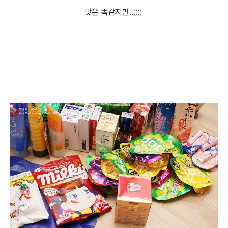
맛은 똑같지만..;;;;