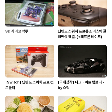
SD 사이코 막투
닌텐도 스위치 프로콘 조이스틱 갈
림현상 해결. (+테프론 테이프)
[Switch] 닌텐도 스위치 프로 컨
[국내창작] 다크나이트 텀블러 -
트롤러
by 스틱.