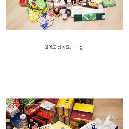
많이도 샀네요. -ㅂ-;;;