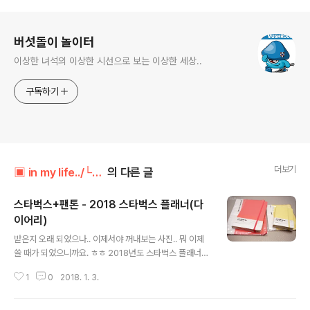
로그 정보
버섯돌이 놀이터
이상한 녀석의 이상한 시선으로 보는 이상한 세상..
구독하기
더보기
▣ in my life../└ 만물지름상
의 다른 글
스타벅스+팬톤 - 2018 스타벅스 플래너(다
이어리)
글 내용
받은지 오래 되었으나.. 이제서야 꺼내보는 사진.. 뭐 이제
쓸 때가 되었으니까요. ㅎㅎ 2018년도 스타벅스 플래너는
기존의 몰스킨과의 협업을 끝내고 새로운 회사로 바뀌었습
1
0
2018. 1. 3.
니다. 컬러 전문 업체라고 하는 팬톤. 그래서인지 다양한 컬
러로 출시되었네요. 파우치가 함께 제공되는 것이 좋습니
다. 단 파우치 사이즈가 맞았으면 좋겠는데 넉넉하게 잡았