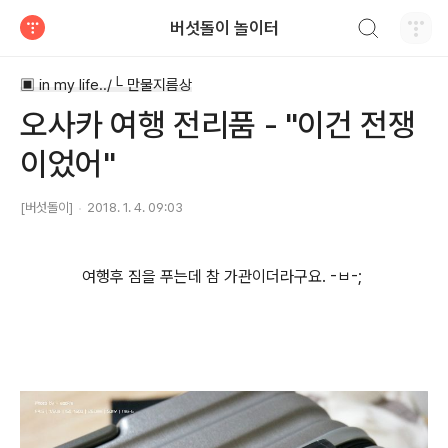
검색하기
버섯돌이 놀이터
티스토리
▣ in my life../└ 만물지름상
오사카 여행 전리품 - "이건 전쟁
이었어"
[버섯돌이]
2018. 1. 4. 09:03
여행후 짐을 푸는데 참 가관이더라구요. -ㅂ-;