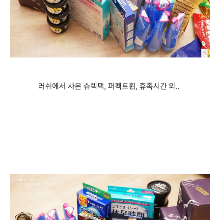
러쉬에서 사온 슈렉팩, 퍼펙트휩, 휴족시간 외..