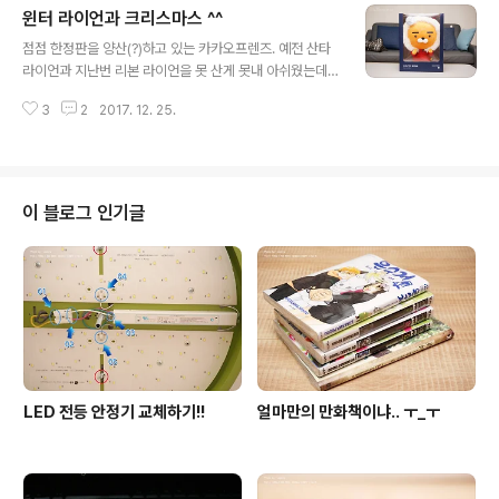
윈터 라이언과 크리스마스 ^^
는지 좀 커요. 표지도 내지도 모두 컬러를 참 잘 뽑는다는
글 내용
생각이 들게 합니다. 옐로우는 데일리 구성입니다. 항상 작
점점 한정판을 양산(?)하고 있는 카카오프렌즈. 예전 산타
은 사이즈는 데일리에요. 쿠폰 개수는 갈수록 줄어드네요.
라이언과 지난번 리본 라이언을 못 산게 못내 아쉬웠는데..
대신 조금은 쓸만한 구성이라 그나마 다행. 마케팅 참 잘하
이 귀여운 녀석은 손에 들어왔네요! 겨울 한정판이라고 합
는 스벅이지만, 점점 서비스가 떨어지는 느낌은 지울수가
3
2
2017. 12. 25.
니다. 이름은 '윈터 라이언(Winter RYAN)'블루와 레드 컬
없어요. 일반 사이즈는 위클리 구성입니다. 이 녀석은 너무
러 두가지가 존재하는데.. 역시 붉은색이 더 이뻐요. ^^ 아..
핑크핑크한지라 나중에 민트..
이런 적폐라이언 가트니라구.. (...............) 요렇게 귀여운
모습입니다. 실물이 더 귀여운데 잘 안나오네요. 빅헤드로
인해 서있기 힘들다는게 단점..;; 털모자를 쓴 라이언의 포
이 블로그 인기글
인트는.. 머리가 아닌 패딩점퍼 아래로 살짝 들어나는 아랫
배입니다. 저거 정말 귀여워요. ㅋㅋ 대두이니만큼 모자를
벗기면 무슨 망토 같아지는 마법. 올 크리스마스는 윈터 라
이언과 함께 합니다. 뒤에 작은 트리와 전..
LED 전등 안정기 교체하기!!
얼마만의 만화책이냐.. ㅜ_ㅜ