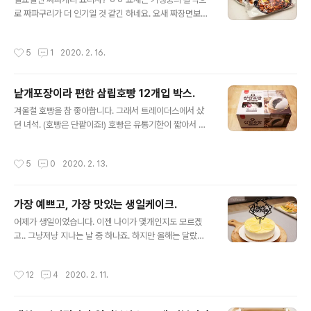
니다. (요거 강추!) 기본 밑재료만 준비하고 소스 넣고 끓이
로 짜파구리가 더 인기일 것 같긴 하네요. 요새 짜장면보다
면 끝. 라면까지 넣느라 물이 좀 많네요. 좀 더 자작자작하
맛있다고 광고하는 짜왕 건면입니다. 짜왕을 그렇게 좋아
게 끓이면 더 좋습니다만, 이대로도 맛있어요...
하는 편은 아닌데 호기심을 못 이기고 사봤습니다. [▣ in
작성시간
5
1
2020. 2. 16.
my life../┗ 버섯메뉴판] - 팔도 짜장면 - 짜왕보다 낫네
요. 팔도 짜장면 - 짜왕보다 낫네요. 한참 짜장붐이 일더니
나온 팔도 짜장면입니다. 팔도는 요새 이연복 쉐프 걸고 열
낱개포장이라 편한 삼립호빵 12개입 박스.
심히 장사하네요. 일전에 먹어본 짜왕은 면은 괜찮은데 너
글 내용
무 달아서 별로였는데.. 이건 어떨까요? 짜장이 액상입니
겨울철 호빵을 참 좋아합니다. 그래서 트레이더스에서 샀
다. 면은 도톰.. noleter.net 내용물이 알찹니다. 스프만 3
던 녀석. (호빵은 단팥이죠!) 호빵은 유통기한이 짧아서 냉
종이 들어 있네요. 볶음짜장소스가 가장 특이한데, 진득한
동해두고 먹으면 좋습니다. 이 녀석은 호빵이 낱개 포장이
액상류의 스프입니다. 건면이라 그런지 확실히 면이 특이
라 참 좋습니다. 보관하기도 쩌먹기도.. 물론... 이미 다 먹
작성시간
5
0
2020. 2. 13.
합니다. ..
었.... (.......)
가장 예쁘고, 가장 맛있는 생일케이크.
글 내용
어제가 생일이었습니다. 이젠 나이가 몇개인지도 모르겠
고.. 그냥저냥 지나는 날 중 하나죠. 하지만 올해는 달랐습
니다! 세상에서 가장 예쁘고, 가장 맛있는 케이크를 선물 받
았습니다. ^-^ 레몬치즈 케이크. 제가 가장 좋아하는 케이
작성시간
12
4
2020. 2. 11.
크인데.. 파는 곳들이 점점 줄어서 이젠 잘 안보여요. 그래
서 햄이가 만들어준다고 했는데.. 그게 벌써 족히 5년은 넘
었네요. ㅎㅎ 그 약속을 드디어 지켰습니다! 이게 처음 만드