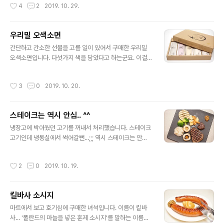
작성시간
4
2
2019. 10. 29.
우리밀 오색소면
글 내용
간단하고 간소한 선물을 고를 일이 있어서 구매한 우리밀
오색소면입니다. 다섯가지 색을 담았다고 하는군요. 이걸
고른 결정적 이유. 대부분의 선물용 국수들이 국산 밀가루
를 사용하지 않더군요. 그나마 찾은게 이 녀석. 예쁘게 담겨
작성시간
3
0
2019. 10. 20.
져 있습니다. 한 봉지에 1인분(100g) 소포장이고, 각 컬러
별로 3봉씩 들어 있습니다. 치자, 마, 버섯, 녹차, 백년초 다
섯가지를 이용했군요. 실제로 과하지 않은 색들을 보여줍
스테이크는 역시 안심.. ^^
니다. 요렇게 한가지에 3봉씩. 깔끔한 포장, 적당한 구성이
글 내용
마음에 드네요.
냉장고에 박아뒀던 고기를 꺼내서 처리했습니다. 스테이크
고기인데 냉동실에서 썩어갈뻔...;;; 역시 스테이크는 안심
이 가장 부드럽고 맛있습니다. 뭐 다른 분위도 좋지만요. ㅎ
ㅎㅎ 요샌 귀찮아져서 잘 않하지만, 오랜만에 먹으니 좋네
작성시간
2
0
2019. 10. 19.
요. ^^
킬바사 소시지
글 내용
마트에서 보고 호기심에 구매한 녀석입니다. 이름이 킬바
사... '폴란드의 마늘을 넣은 훈제 소시지'를 말하는 이름이