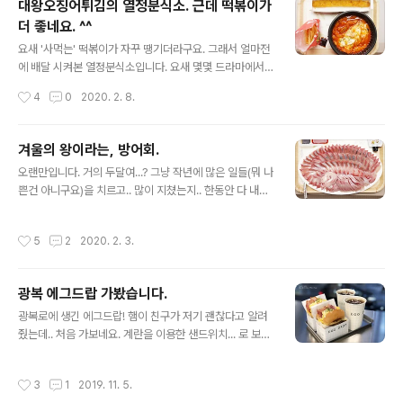
대왕오징어튀김의 열정분식소. 근데 떡볶이가
는 케이크라니!!!!! 저에겐 가장 아름답고, 가장 맛있는.. 값
더 좋네요. ^^
진 선물! 너무 행복했어요. 거기다 맛도 보장!!!! 너무 맛있었
글 내용
습니다!!! ㅠ0ㅠ 고마워요. 행복해요. 사랑해요.
요새 '사먹는' 떡볶이가 자꾸 땡기더라구요. 그래서 얼마전
에 배달 시켜본 열정분식소입니다. 요새 몇몇 드라마에서
열심히 홍보하고 있죠. 대왕 오징어 튀김인 '오징헐튀김'이
작성시간
4
0
2020. 2. 8.
유명합니다. 근데 개인적으로 떡볶이(열정떡볶이)가 더 좋
네요. 요즘 획일적인 매운맛은 덜하고, 적당히 맛있는 국물
떡볶이 스타일입니다. 무엇보다 오뎅과 떡의 비율을 선택
겨울의 왕이라는, 방어회.
할 수 있는게 좋네요. 떡만, 반반, 어묵만을 선택할 수 있습
글 내용
오랜만입니다. 거의 두달여...? 그냥 작년에 많은 일들(뭐 나
니다. 다양한 어묵이 들어가고, 기본적으로 수제비나 옹심
쁜건 아니구요)을 치르고.. 많이 지쳤는지.. 한동안 다 내려
이, 메추리알이 포함됩니다. 오징어 튀김은 정말 큽니다!! -
놓게 되더라구요. (사진도 너무 많이 보다보니...;;) 그러면
0-! 튀김옷만 큰게 아니고 속에 오징어도 엄청난 사이즈를
서 겸사겸사 손 놓고 지냈던 것 같습니다. 다시 천천히 시작
자랑합니다. 크기에 비해 생각보다 부드럽기도 하구요. 하
작성시간
5
2
2020. 2. 3.
해볼까 합니다. 예전보다는 좀 더 편한 마음으로.. ^^ 겨울
지만 이게 정말 맛있냐..? 하면 그냥 괜찮은 정도..? 개인적
생선의 왕이라는 방어. 그 방어회입니다. 대방어까지는 못
으론 오히려 몇조각..
잡고(둘이서 감당이... ㅠ_ㅠ), 중방어 하나 잡았네요. 역시
광복 에그드랍 가봤습니다.
나 양이 많습니다. 최근 다시 느낀건데.. 회는 그냥 진리에
글 내용
요. 별로 안땡기는 것 같아도 입에 들어가면 좋습니다. 대방
광복로에 생긴 에그드랍! 햄이 친구가 저기 괜찮다고 알려
어를 못 먹어봐서, 방어맛을 잘 알진 못하지만.. 역시나 맛
줬는데.. 처음 가보네요. 계란을 이용한 샌드위치... 로 보면
있습니다. 기름기 많은 생선이라 살짝 기름지긴 해요. ㅎㅎ
될 것 같습니다. 베이컨 더블치즈가 유명하다네요? 현금 주
문은 카운터에서, 카드 결제는 키오스크를 이용하게 되어
작성시간
3
1
2019. 11. 5.
있습니다. 메뉴가 엄청 많진 않아서.. 주문은 그리 어렵지