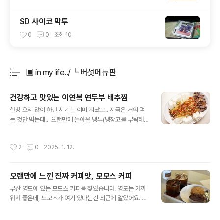
SD 사이코 막투
0
0
조회
10
▣ in my life../┗ 버섯메뉴판
분류 전체보기
주요 글 목록
건강하고 맛있는 이연복 연두부 배추찜
글 내용
한창 요리 많이 하던 시기는 이미 지났고.. 지금은 거의 먹
는 것만 먹는데.. 오랜만에 돌아온 냉부(냉장고를 부탁해)
가 저를 자극하네요. 햄이가 거의 다 하고,고기손질, 양념
마무리만 제가 한.. 연두부 배추찜입니다. 연두부알배추
작성시간
2
0
2025. 1. 12.
간장소스얇게 썬 고기 https://youtu.be/Uuo8iv0pT
Ek?si=aqxMCU-jK-M7sNZI https://youtu.be/ChX
oYao1NMY?si=cHevgETfKXSZMOHQ 알고보니 이
오랜만에 느낀 진짜 커피맛, 모모스 커피
미 여러군데에서 선보인 유명한 요리더라구요. 근데 거기
글 내용
에 연두부를 추가한. 간장소스는 절임류나 짱아치 같은
부산 영도에 있는 모모스 커피를 찾았습니다. 영도는 가까
거 있으면 해당 간장이랑 섞으시면 좋습니다. 달달상콤~해
워서 좋은데, 모모스가 여기 있다는건 최근에 알았어요. 입
지는게 더 좋거든요. 저희는 양파짱아치 간장에 유자청을
구는 잘 보면 한쪽에 이렇게 있습니다. 바로 앞이 주차장이
살짝 더해서 만들었어요. ..
라 잘 안보여요. 주차장이 넓은 편은 아니라 주말에 차로 오