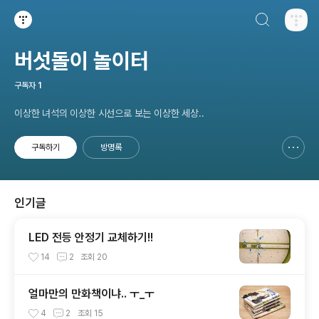
검색하기
티스토리
버섯돌이 놀이터
구독자
1
이상한 녀석의 이상한 시선으로 보는 이상한 세상..
구독하기
방명록
신고하기 레이어
열기
인기글
LED 전등 안정기 교체하기!!
14
2
조회
20
얼마만의 만화책이냐.. ㅜ_ㅜ
4
2
조회
15