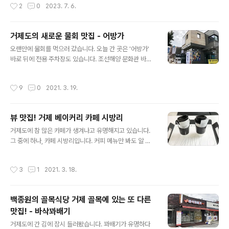
작성시간
2
0
2023. 7. 6.
는건 비추. 내부는 요새 유행하는 공장 개조형 인테리어 스
럽습니다. 사실 부산이 이런거 하기에 좋은 장소가 많아요.
오래된 공장 넘쳐나거든요. 주문하는 곳이 앞에 있고, 그 옆
거제도의 새로운 물회 맛집 - 어방가
으로는 열심히 드립을 내리고 계신 프로분들을 볼 수 있습
글 내용
니다. 좌석은 많지 않고 편하지도 않습니다. 딱 커피맛에 집
오랜만에 물회를 먹으러 갔습니다. 오늘 간 곳은 '어방가'
중하고 깔끔하게 마시고 나가라는 구성. 국내의 카페 개념
바로 뒤에 전용 주차장도 있습니다. 조선해양 문화관 바로
보다는, 이태리 커피숍이라고 하면 생각나는 에스프레소
건너편에 있으니 찾아가기도 어렵지 않습니다. 몰랐는데
마시고 딱 돌아나가는 그런 느낌에 좀 더 가깝다는 생각이
바로 주위에 백종원의 골목식당 나왔던 거리도 있네요. 톳
작성시간
9
0
2021. 3. 19.
들었습니다. 엄청난 규모에 ..
김밥이 유명하죠? 아마.. ^^ 가게 앞 수족관에 튼실한 생선
들이 가득하네요. 주요 메뉴가 표시되어 있습니다. 실내가
굉장히 넓습니다. 테이블도 많고 좌석간 거리도 넓은 편이
뷰 맛집! 거제 베이커리 카페 시방리
라 요즘처럼 가까이 붙어서 식사하기 꺼림찍한 시대에 좋
글 내용
네요. 깔끔한 기본찬. 전부 맛이 괜찮더군요. 스폐셜 물회를
거제도에 참 많은 카페가 생겨나고 유명해지고 있습니다.
시켜봤습니다. 딱 보기에도 푸짐한 해물량!!! 어방가가 자랑
그 중에 하나, 카페 시방리입니다. 커피 메뉴만 봐도 알 수
한다는 특제 소스를 부으면 물회를 제대로 즐겨 볼 수 있습
있지만, 다양한 커피를 즐겨볼 수 있습니다. 베이커리도 상
니다. 소스가 달달 새콤하면서도 살짝 매운맛을 가지고 있
당히 많습니다. 전 식사 직후에 가서 먹지 않았지만, 커피와
작성시간
3
1
2021. 3. 18.
어서 요즘 취향에 맞는거 같..
함께 맛있게 즐기기 좋을 듯 해요. 사진에 보이는 좌석 외에
도 상당히 많고 넓은 공간이 3층까지 준비되어 있습니다.
옥상에는 루프탑처럼 즐길수도 있고, 그냥 멋진 풍경을 구
백종원의 골목식당 거제 골목에 있는 또 다른
경할 수도 있습니다. 방문한 날의 날씨가 흐려서 아쉬웠는
맛집! - 바삭꽈배기
데, 날 좋으면 정말 멋진 바다를 볼 것 같아요. 커피 두잔을
글 내용
각각 시켜봤는데, 상세한 원두의 특징들을 적어서 저렇게
거제도에 간 김에 잠시 들러봤습니다. 꽈배기가 유명하다