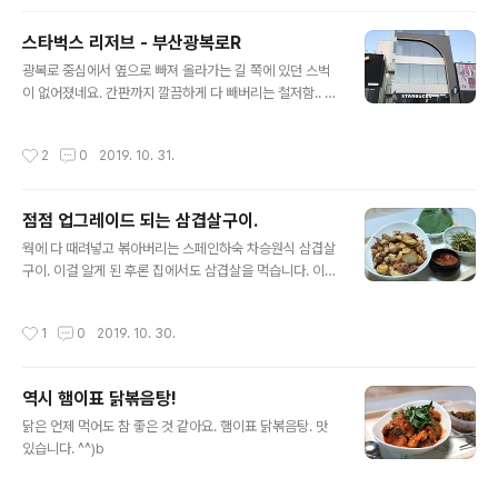
않아요. 요런모양으로 나온다는 샘플. 물론.. 저정도로 나오
진 않습니다 ㅋ 주문한 음식이 나왔네요! 커피가 잘 어울릴
스타벅스 리저브 - 부산광복로R
것 같아 아메리카노랑 함께 했네요. 아이스인걸 보니 아직
글 내용
더운 시기에 먹었....;;; 뭐랄까..? 계란을 넣은 햄버거 같습니
광복로 중심에서 옆으로 빠져 올라가는 길 쪽에 있던 스벅
다. 요새 에그버거도 유명하니 그 느낌이랑 좀 닮았으려나
이 없어졌네요. 간판까지 깔끔하게 다 빼버리는 철저함.. 에
요? 빵이 상당히 기름져서 손에 좀 묻는건 감안하고 드세
이.. 하면서 내려오는데 건너편에 뭔가가 보입니다. 중심가
요. 빵은 갈릭 추천. 이게 더 맛있습니다. 생각보다 제법 든
근방에 아예 건물을 새로 올려서 리저브 매장이 들어섰네
작성시간
2
0
2019. 10. 31.
든한 ..
요. ㅎㄷㄷ 하긴 리저브 하나 안들어오기엔 이상한 지역이
기도 했어요. -ㅂ- 매장 이름은 부산광복로R. 건물 전면에
검은색으로 라인친(?) 부분만 스벅입니다. 위에는 아마 임
점점 업그레이드 되는 삼겹살구이.
대 주겠죠? 4개의 층으로 구성되어 있습니다. 근데 1~4층
글 내용
이 아니라 명칭을 다르게 써서.. 부르기가 애매하네요. -ㅂ-
웍에 다 때려넣고 볶아버리는 스페인하숙 차승원식 삼겹살
층고가 높은 1층을 복층으로 나눠서 매장과 좌석으로 나눠
구이. 이걸 알게 된 후론 집에서도 삼겹살을 먹습니다. 이번
놨습니다. 여기는 리저브 커피 마시는 곳으로 생각하시면
엔 갑자기 생각나서 감자&고구마를 조금 더 해봤어요. 동
되요. 2층이자, 우리가 느끼기엔 3층 같기도 한 곳에.. 카운
물성 기름에 구워지는 감자.. 그 맛 아시죠? ㅋ 점점 업그레
작성시간
1
0
2019. 10. 30.
터가 따로 존재합..
이드 해가는 느낌입니다. ㅎㅎㅎ [▣ in my life../┗ 버섯
메뉴판] - 스페인하숙 차승원식 삼겹살 구이를 해봤어요. ^
^ 스페인하숙 차승원식 삼겹살 구이를 해봤어요. ^^ 집에서
역시 햄이표 닭볶음탕!
고기 구워먹기 힘들잖아요. 특히 돼지고기는.... 세팅하고,
글 내용
굽고 뒤집고 자르고.. 거기에 기름 튀고 연기 나고.. 근데 스
닭은 언제 먹어도 참 좋은 것 같아요. 햄이표 닭볶음탕. 맛
페인 하숙에서 차승원이 쉽게 하더라구요. 고기를 먼저 다
있습니다. ^^)b
자르고, 웍에다 넣은 후.. noleter.net [▣ in my life../┗
버섯메뉴판] - 마늘 먹으려다 ..