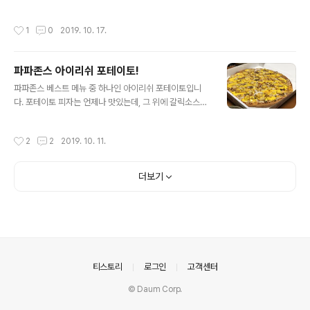
라고 하네요. 워터프라잉으로 구우라고 되어 있네요. 열심
히 한번 구워봤습니다. 맛있어 보이네요. +_+ 레드 페퍼와
작성시간
1
0
2019. 10. 17.
겨자씨가 들어갔다더니.. 살짝 매콤한 맛이 납니다. 일반 소
시지들에 비해선 확실히 맛이 있네요. 그래도 가성비 따지
는 저로선 잘 찾지 않을 것 같아요. ㅋ
파파존스 아이리쉬 포테이토!
글 내용
파파존스 베스트 메뉴 중 하나인 아이리쉬 포테이토입니
다. 포테이토 피자는 언제나 맛있는데, 그 위에 갈릭소스까
지!!! 맛 없을 수 없는 조합!!!
작성시간
2
2
2019. 10. 11.
더보기
의안내
티스토리
로그인
고객센터
© Daum Corp.