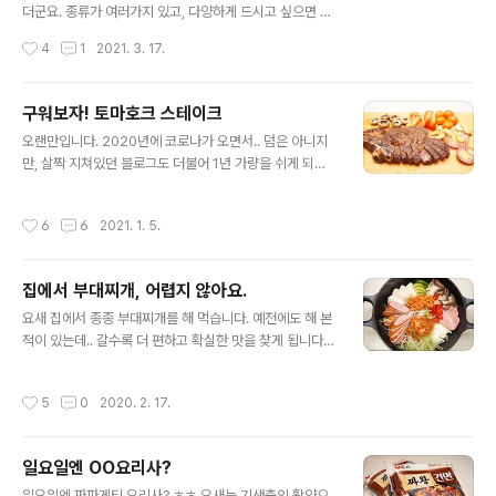
함께 줍니다. 로스터리 정도부터 산미까지.. 알아도 어려운
더군요. 종류가 여러가지 있고, 다양하게 드시고 싶으면 모
커피의 특징을 좀 더 볼 수 있어서 좋았네요.
듬을 선택하시면 될 것 같습니다. 제가 다시 간다면... 전 참
작성시간
4
1
2021. 3. 17.
쌀꽈배기만 먹을겁니다! 이게 가장 맛있고, 식은 후에 에어
프라이어에 살짝 돌려주면 정말 맛있거든요. 꽈배기는 보
통 시장 꽈배기들에 비해 조금 작습니다. 덕분에 먹기 좋더
구워보자! 토마호크 스테이크
군요. 이렇게 박스 구매도 가능합니다. 선물용으로도 적당
글 내용
오랜만입니다. 2020년에 코로나가 오면서.. 덤은 아니지
하네요. ^^ 거제를 가시거나 골목식당 톳김밥 드시러 가신
만, 살짝 지쳐있던 블로그도 더불어 1년 가량을 쉬게 되었
다면, 바로 근방이니 함께 들러도 좋을 것 같습니다.
습니다. 새해가 밝았으니 다시 한번 시작해볼까 해요. 조금
천천히... (사진 정리 언제 하냐.....) 다들 새해 복 많으시고,
작성시간
6
6
2021. 1. 5.
무탈하고 건강한 한해 되시길 기원합니다. 토마호크 스테
이크를 해보기로 했습니다. 사실 크리스마스에 먹으려던
건데, 배송이 늦어지면서 새해로 왔네요. 덕분에 지난 주말
집에서 부대찌개, 어렵지 않아요.
연휴에 잘 해 먹었습니다. 하루 냉장실에서 해동을 한 고기
글 내용
입니다. 테두리 정리를 좀 해줬습니다. 비계가 제법 되네요.
요새 집에서 종종 부대찌개를 해 먹습니다. 예전에도 해 본
시즈닝을 듬뿍 뿌려 45분 정도 재워뒀습니다. 시즈닝은 맥
적이 있는데.. 갈수록 더 편하고 확실한 맛을 찾게 됩니다.
코믹 몬트리얼. 오븐에서 저온으로 리버스 시어링을 해줍
ㅋ [▣ in my life../┗ 버섯메뉴판] - 주말에 해먹은 부대
니다. 100도 45~50분 가량. 전 핏기 싫어하는 햄이를 위
찌개 주말에 해먹은 부대찌개 주말에 해먹은 부대찌개입니
작성시간
5
0
2020. 2. 17.
해 조금 ..
다. 햄이가 해줬는데.. 참 이쁘게도 담았네요. ^^ 원래는 사
골육수를 많이 쓰는데.. 이번에는 그냥 멸치육수로 해봤어
요. 음.. 그냥 다음부턴 사골육수 하는걸로.. ㅎㅎ 부대찌개
일요일엔 OO요리사?
맛.. noleter.net 그래서 하는 선택은 간단하죠. 시판소스.
글 내용
ㅎㅎ 사진은 없지만, 다담 사골부대찌개 소스를 사용했습
일요일엔 짜파게티 요리사? ㅎㅎ 요새는 기생충의 활약으