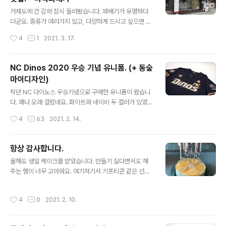
글 내용
각각 시켜봤는데, 상세한 원두의 특징들을 적어서 저렇게
거제도에 간 김에 잠시 들러봤습니다. 꽈배기가 유명하다
함께 줍니다. 로스터리 정도부터 산미까지.. 알아도 어려운
더군요. 종류가 여러가지 있고, 다양하게 드시고 싶으면 모
커피의 특징을 좀 더 볼 수 있어서 좋았네요.
듬을 선택하시면 될 것 같습니다. 제가 다시 간다면... 전 참
작성시간
4
1
2021. 3. 17.
쌀꽈배기만 먹을겁니다! 이게 가장 맛있고, 식은 후에 에어
프라이어에 살짝 돌려주면 정말 맛있거든요. 꽈배기는 보
통 시장 꽈배기들에 비해 조금 작습니다. 덕분에 먹기 좋더
NC Dinos 2020 우승 기념 유니폼. (+ 동숲
군요. 이렇게 박스 구매도 가능합니다. 선물용으로도 적당
마이디자인)
하네요. ^^ 거제를 가시거나 골목식당 톳김밥 드시러 가신
글 내용
다면, 바로 근방이니 함께 들러도 좋을 것 같습니다.
작년 NC 다이노스 우승기념으로 구매한 유니폼이 왔습니
다. 꽤나 오래 걸렸네요. 화이트와 네이비 두 컬러가 있었는
데.. 개인적으로 NC는 네이비&골드 라고 생각하는지라..
작성시간
4
63
2021. 2. 14.
마킹은 가장 좋아하는 박민우 선수로 했습니다. 연초에 구
설수가 좀 있었는데... 조심하고 더 열심히 해주었으면 좋겠
네요. 끝까지 프랜차이즈로 남아주길 바라는 마음.. 어쌘틱
항상 감사합니다.
이라 모두 자수로 되어 있습니다. 골드가 반짝반짝~ 목 뒤
글 내용
올해도 생일 케이크를 받았습니다. 만들기 싫다면서도 해
에 우승 트로피. 정면. NC 유니폼에서 만날 수 있는 '정의
주는 햄이 너무 고마워요. 여기저기서 기프티콘 같은 선물
명예 존중' 우승의 별과 V1. 남색은 기존 유니폼보다 메우
들도 주셔서, 마침 똑 떨어진 원두까지 사 들고 귀가했습니
진한데, 골드가 예쁘게 뽑혀서 좋습니다. 양 팔에 우승 엠블
다. 스벅은 요새 원두 수급이 원활하지 않은지 종류가 많이
럼. 정규리그, 코리안 시리즈 통합 우승. 어쌘틱입니다. 빨
작성시간
4
0
2021. 2. 10.
줄었네요. 덕분에 즐겨먹던 과테말라 원두 씨가 말랐습니
리 코로나가 좋아져서 유니폼 입고 경기장 가고 싶네요. 우
다. ㅜㅜ 올해는 조금 특이하게, 게임 [모여봐요 동물의 숲]
승 트로피도 ..
에서도 축하를 받았습니다. 발매가 연기되서 생일 이후에