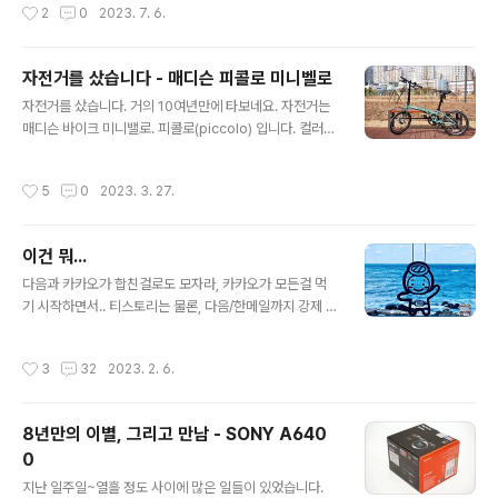
작성시간
2
0
2023. 7. 6.
는건 비추. 내부는 요새 유행하는 공장 개조형 인테리어 스
럽습니다. 사실 부산이 이런거 하기에 좋은 장소가 많아요.
오래된 공장 넘쳐나거든요. 주문하는 곳이 앞에 있고, 그 옆
자전거를 샀습니다 - 매디슨 피콜로 미니벨로
으로는 열심히 드립을 내리고 계신 프로분들을 볼 수 있습
글 내용
니다. 좌석은 많지 않고 편하지도 않습니다. 딱 커피맛에 집
자전거를 샀습니다. 거의 10여년만에 타보네요. 자전거는
중하고 깔끔하게 마시고 나가라는 구성. 국내의 카페 개념
매디슨 바이크 미니밸로. 피콜로(piccolo) 입니다. 컬러는
보다는, 이태리 커피숍이라고 하면 생각나는 에스프레소
민트브리즈(Mint Breeze)라고 하네요. 프레임의 형상과
마시고 딱 돌아나가는 그런 느낌에 좀 더 가깝다는 생각이
컬러 때문에 선택했다고 보면 됩니다. 운동이 필요했고, 제
작성시간
5
0
2023. 3. 27.
들었습니다. 엄청난 규모에 ..
가 할 수 있는 최적의 선택은 자전거라 생각했고, 현재까지
는 만족하고 있습니다. 접이식 미니밸로를 선택한 것은.. 차
에 싣고 다니기 위함입니다. 평소에 트렁크에 넣어두고 틈
이건 뭐...
이 날때마다 꺼내서 타고 있습니다. 벌써 벚꽃이 만발한 부
글 내용
산. 올해도 이렇게 봄이 가네요.
다음과 카카오가 합친걸로도 모자라, 카카오가 모든걸 먹
기 시작하면서.. 티스토리는 물론, 다음/한메일까지 강제 카
카오화를 시켜버리는 바람에, 2년여 만에 일단 블로그는
살렸는데.. 기존 스킨 다 날아가고, 새로운 스킨은 뭐 하나
작성시간
3
32
2023. 2. 6.
맘대로 되는게 없고.. 총제적 난관이군요. 10년 넘은 기록
처라 버릴수도 없고.. 이게 없으니 DB가 사라진 느낌이랄
까? 저도 여러모로 불편하더라구요. 😭 일단 당분간 이거
8년만의 이별, 그리고 만남 - SONY A640
저거 디벼보도록 하겠습니다. 🤔
0
글 내용
지난 일주일~열흘 정도 사이에 많은 일들이 있었습니다.