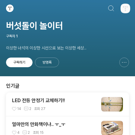
검색하기
티스토리
버섯돌이 놀이터
구독자
1
이상한 녀석의 이상한 시선으로 보는 이상한 세상..
구독하기
방명록
신고하기 레이어
열기
인기글
LED 전등 안정기 교체하기!!
14
2
조회
27
얼마만의 만화책이냐.. ㅜ_ㅜ
4
2
조회
15