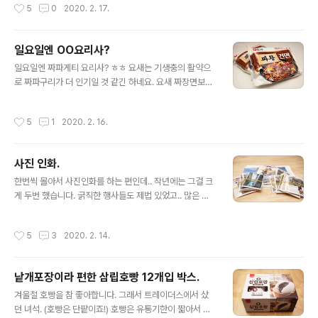
작성시간
5
0
2020. 2. 17.
다. 햄이가 해줬는데.. 참 이쁘게도 담았네요. ^^ 원래는 사
볼펜이 눈에 들어옵니다. 레드컵 버전은 딱 스..
골육수를 많이 쓰는데.. 이번에는 그냥 멸치육수로 해봤어
요. 음.. 그냥 다음부턴 사골육수 하는걸로.. ㅎㅎ 부대찌개
일요일엔 OO요리사?
맛.. noleter.net 그래서 하는 선택은 간단하죠. 시판소스.
글 내용
ㅎㅎ 사진은 없지만, 다담 사골부대찌개 소스를 사용했습
일요일엔 짜파게티 요리사? ㅎㅎ 요새는 기생충의 활약으
니다. (요거 강추!) 기본 밑재료만 준비하고 소스 넣고 끓이
로 짜파구리가 더 인기일 것 같긴 하네요. 요새 짜장면보다
면 끝. 라면까지 넣느라 물이 좀 많네요. 좀 더 자작자작하
맛있다고 광고하는 짜왕 건면입니다. 짜왕을 그렇게 좋아
게 끓이면 더 좋습니다만, 이대로도 맛있어요...
하는 편은 아닌데 호기심을 못 이기고 사봤습니다. [▣ in
작성시간
5
1
2020. 2. 16.
my life../┗ 버섯메뉴판] - 팔도 짜장면 - 짜왕보다 낫네
요. 팔도 짜장면 - 짜왕보다 낫네요. 한참 짜장붐이 일더니
나온 팔도 짜장면입니다. 팔도는 요새 이연복 쉐프 걸고 열
사진 인화.
심히 장사하네요. 일전에 먹어본 짜왕은 면은 괜찮은데 너
글 내용
무 달아서 별로였는데.. 이건 어떨까요? 짜장이 액상입니
한번씩 몰아서 사진인화를 하는 편인데.. 작년에는 그걸 크
다. 면은 도톰.. noleter.net 내용물이 알찹니다. 스프만 3
게 두번 했습니다. 굵직한 행사들도 제법 있었고.. 많은 일
종이 들어 있네요. 볶음짜장소스가 가장 특이한데, 진득한
들이 있었네요. (정작 휴가 한번 못갔지만... ㅠㅠ) 사진정
액상류의 스프입니다. 건면이라 그런지 확실히 면이 특이
리... 당분간은 안하고 싶어요. ㅠㅠ
작성시간
5
3
2020. 2. 14.
합니다. ..
낱개포장이라 편한 삼립호빵 12개입 박스.
글 내용
겨울철 호빵을 참 좋아합니다. 그래서 트레이더스에서 샀
던 녀석. (호빵은 단팥이죠!) 호빵은 유통기한이 짧아서 냉