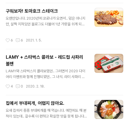
기가 쉽지 않아서 아쉬운데.. 이 녀석은 화이트 배경에 캐릭
터 디자인이다보니 아주 예쁘게 잘 뽑혔습니다. 스티커도
구워보자! 토마호크 스테이크
주는군요. 간결한 박스. 배경이 예쁘네요. 플레이모빌 + 스
글 내용
타벅스 For Every Starbucks Buddy. 당연하게 구성도
오랜만입니다. 2020년에 코로나가 오면서.. 덤은 아니지
심플합니다. 개인적으로는 레고보다 뻣뻣해 보이는 플레이
만, 살짝 지쳐있던 블로그도 더불어 1년 가량을 쉬게 되었
모빌을 그리 좋아하진 않지만, 실물이 꽤나 이쁩니다. 가슴
습니다. 새해가 밝았으니 다시 한번 시작해볼까 해요. 조금
에 '조이' 명찰을 달고 있군요. 패키지랑 비슷한 포즈를 잡..
천천히... (사진 정리 언제 하냐.....) 다들 새해 복 많으시고,
작성시간
6
6
2021. 1. 5.
무탈하고 건강한 한해 되시길 기원합니다. 토마호크 스테
이크를 해보기로 했습니다. 사실 크리스마스에 먹으려던
건데, 배송이 늦어지면서 새해로 왔네요. 덕분에 지난 주말
LAMY + 스타벅스 콜라보 - 레드컵 사파리
연휴에 잘 해 먹었습니다. 하루 냉장실에서 해동을 한 고기
볼펜
입니다. 테두리 정리를 좀 해줬습니다. 비계가 제법 되네요.
글 내용
시즈닝을 듬뿍 뿌려 45분 정도 재워뒀습니다. 시즈닝은 맥
LAMY와 스타벅스의 콜라보였던.. 그러면서 2020 다이
코믹 몬트리얼. 오븐에서 저온으로 리버스 시어링을 해줍
어리 이벤트와 함께 진행되었던.. 그 녀석. 라미 사파리 볼
니다. 100도 45~50분 가량. 전 핏기 싫어하는 햄이를 위
펜입니다. 작년 끝나기 전에 겨우 모아서 교환했는데.. 레드
작성시간
4
0
2020. 2. 18.
해 조금 ..
컵을 선택했어요. 라미 스페셜 에디션이라고 되어 있네요.
내용물은 유명한 사파리 볼펜입니다. 라미 베스트 셀러죠.
그 다이어리와 함께. [▣ in my life../└ 만물지름상] - 20
집에서 부대찌개, 어렵지 않아요.
20 스타벅스 플래너. 2020 스타벅스 플래너. 올해도 돌아
글 내용
요새 집에서 종종 부대찌개를 해 먹습니다. 예전에도 해 본
온 2020 스타벅스 플래너입니다. 햄이랑 둘이 열심히 마
적이 있는데.. 갈수록 더 편하고 확실한 맛을 찾게 됩니다.
셨더니, 1+1 기간에 세이프! 보라색 플래너. 하프데일리 플
ㅋ [▣ in my life../┗ 버섯메뉴판] - 주말에 해먹은 부대
래너로 여행에 특화된 페이지가 추가로 들어 있습니다. 내
찌개 주말에 해먹은 부대찌개 주말에 해먹은 부대찌개입니
년엔 저기에 여행, 공연.. noleter.net 뚜껑을 열면 사파리