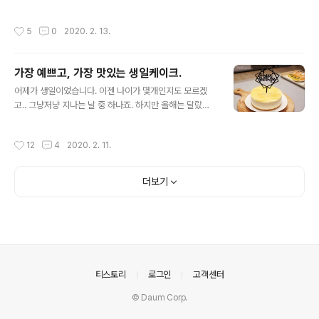
동해두고 먹으면 좋습니다. 이 녀석은 호빵이 낱개 포장이
라 참 좋습니다. 보관하기도 쩌먹기도.. 물론... 이미 다 먹
작성시간
5
0
2020. 2. 13.
었.... (.......)
가장 예쁘고, 가장 맛있는 생일케이크.
글 내용
어제가 생일이었습니다. 이젠 나이가 몇개인지도 모르겠
고.. 그냥저냥 지나는 날 중 하나죠. 하지만 올해는 달랐습
니다! 세상에서 가장 예쁘고, 가장 맛있는 케이크를 선물 받
았습니다. ^-^ 레몬치즈 케이크. 제가 가장 좋아하는 케이
작성시간
12
4
2020. 2. 11.
크인데.. 파는 곳들이 점점 줄어서 이젠 잘 안보여요. 그래
서 햄이가 만들어준다고 했는데.. 그게 벌써 족히 5년은 넘
었네요. ㅎㅎ 그 약속을 드디어 지켰습니다! 이게 처음 만드
더보기
는 케이크라니!!!!! 저에겐 가장 아름답고, 가장 맛있는.. 값
진 선물! 너무 행복했어요. 거기다 맛도 보장!!!! 너무 맛있었
습니다!!! ㅠ0ㅠ 고마워요. 행복해요. 사랑해요.
의안내
티스토리
로그인
고객센터
© Daum Corp.