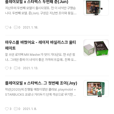
플레이모빌 x 스타벅스 두번째 준(Jun)
나왔는데.. 덕분에 근 1년여만에 이 이벤트를 보내요. ㅎㅎ
글 내용
지난주에 두번째 모델이 출시되었죠. 전 이 녀석만 구했습
니다. 두번째 모델. 준(Jun). 구성은 지난번 조이와 동일.
오~ 몰랐는데 얘는 리저브 소속인가 보군요. 전부 리저브
표시가 되어 있습니다. 스타벅스 리저브 준. 리저브 마크들
작성시간
6
0
2021. 1. 18.
예쁘네요. 지난번 조이(Joy)와 함께. 역시 함께 두니 예쁘
군요. [▣ lego, modeling../┗ 알랍완성품] - 플레이모
빌 x 스타벅스. 그 첫번째 조이(Joy) 플레이모빌 x 스타벅
마우스를 바꿨어요 - 레이저 바실리스크 울티
스. 그 첫번째 조이(Joy) 작년(2020)에 진행될 예정이었
메이트
던 콜라보. playmobil + STARBUCKS 코로나 거리두기
글 내용
단계 격상으로 무기한 연기되었던 그 이벤트가 신년에 찾
잘 쓰던 로지텍 MX Master가 맛이 가더군요. 한 4년 썼
아왔습니다. 저도 몰랐는데 햄이가 사왔네요. ^^ 오랜만에
나.. 그러던 중에 이 녀석이 좋은 가격에 뜨길래.. 진짜 오랜
참 noleter.net
만에 블랙 프라이데이에 뭔가를 사봤네요. [▣ it, game../
작성시간
3
0
2021. 1. 13.
┗ 기기공작실] - 로지텍 최상위 마우스로 바꿨습니다. M
X MASTER 로지텍 최상위 마우스로 바꿨습니다. MX M
ASTER 아마존에서 저렴하게 구매한 녀석들. 로지텍 최상
플레이모빌 x 스타벅스. 그 첫번째 조이(Joy)
위 마우스인 MX Master와 작은 크기에 최강 성능이라는
글 내용
작년(2020)에 진행될 예정이었던 콜라보. playmobil +
Anywhere2 입니다. 마스터는 레볼루션의 후계 정도가
STARBUCKS 코로나 거리두기 단계 격상으로 무기한 연
될 거 같고.. 애니웨어는 전작의 후속이 noleter.net 박스
기되었던 그 이벤트가 신년에 찾아왔습니다. 저도 몰랐는
는 레이저 레이저 합니다. ㅋ 포장. 레이저 패키지는 다 이
데 햄이가 사왔네요. ^^ 오랜만에 참 예쁜 카드입니다. 사실
런식인가봐요. 스티커도 들어있군요. 레이저.. 특이하게 측
작성시간
3
0
2021. 1. 8.
스벅 카드가 모두 종이로 바뀐 후로는 딱히 예쁜 카드 만나
면에 패들(?)을 달 수 있습니다. 게이밍용인..