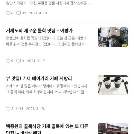
일단 시작은 이 녀석.. 주말을 앞둔 시점에서 갑작스러운 에
러를 내뿜고 사망.. 전원을 다시 켜라고 하는데, 전원 관련
작성시간
6
32
2021. 4. 13.
어떤 행동으로도 달라지지 않더군요. [▣ it, game../┗
기기공작실] - 새로운 기록의 시작. NEX-6 새로운 기록의
시작. NEX-6 2002년도에 F717을 시작으로.. 본격적으
거제도의 새로운 물회 맛집 - 어방가
로 카메라를 만진게 벌써 10년이 넘어갔습니다. 그간 고생
글 내용
오랜만에 물회를 먹으러 갔습니다. 오늘 간 곳은 '어방가'
해온 A300도 벌써 5년이 넘어가네요. 하지만 이제 DSLR
바로 뒤에 전용 주차장도 있습니다. 조선해양 문화관 바로
은 무거워요. 크고.. 이래저래 사진 잘 안찍게 noleter.net
건너편에 있으니 찾아가기도 어렵지 않습니다. 몰랐는데
대강 검색을 해보니 셔터박스 문제일 가능성이 농후. 약 8
바로 주위에 백종원의 골목식당 나왔던 거리도 있네요. 톳
년간 8만컷.. 뭐 쓸만큼 쓰긴 했습니다만 갑작스러웠죠. ㅜ
작성시간
9
0
2021. 3. 19.
김밥이 유명하죠? 아마.. ^^ 가게 앞 수족관에 튼실한 생선
ㅜ 주말을 보내고 A/S 센터를 오랜만에 찾..
들이 가득하네요. 주요 메뉴가 표시되어 있습니다. 실내가
굉장히 넓습니다. 테이블도 많고 좌석간 거리도 넓은 편이
뷰 맛집! 거제 베이커리 카페 시방리
라 요즘처럼 가까이 붙어서 식사하기 꺼림찍한 시대에 좋
글 내용
네요. 깔끔한 기본찬. 전부 맛이 괜찮더군요. 스폐셜 물회를
거제도에 참 많은 카페가 생겨나고 유명해지고 있습니다.
시켜봤습니다. 딱 보기에도 푸짐한 해물량!!! 어방가가 자랑
그 중에 하나, 카페 시방리입니다. 커피 메뉴만 봐도 알 수
한다는 특제 소스를 부으면 물회를 제대로 즐겨 볼 수 있습
있지만, 다양한 커피를 즐겨볼 수 있습니다. 베이커리도 상
니다. 소스가 달달 새콤하면서도 살짝 매운맛을 가지고 있
당히 많습니다. 전 식사 직후에 가서 먹지 않았지만, 커피와
작성시간
3
1
2021. 3. 18.
어서 요즘 취향에 맞는거 같..
함께 맛있게 즐기기 좋을 듯 해요. 사진에 보이는 좌석 외에
도 상당히 많고 넓은 공간이 3층까지 준비되어 있습니다.
옥상에는 루프탑처럼 즐길수도 있고, 그냥 멋진 풍경을 구
백종원의 골목식당 거제 골목에 있는 또 다른
경할 수도 있습니다. 방문한 날의 날씨가 흐려서 아쉬웠는
맛집! - 바삭꽈배기
데, 날 좋으면 정말 멋진 바다를 볼 것 같아요. 커피 두잔을