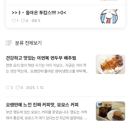
>>ㅑ~ 돌아온 투캅스!!!! >0<
1
6
조회
5
분류 전체보기
주요 글 목록
건강하고 맛있는 이연복 연두부 배추찜
글 내용
한창 요리 많이 하던 시기는 이미 지났고.. 지금은 거의 먹
는 것만 먹는데.. 오랜만에 돌아온 냉부(냉장고를 부탁해)
가 저를 자극하네요. 햄이가 거의 다 하고,고기손질, 양념
마무리만 제가 한.. 연두부 배추찜입니다. 연두부알배추
작성시간
2
0
2025. 1. 12.
간장소스얇게 썬 고기 https://youtu.be/Uuo8iv0pT
Ek?si=aqxMCU-jK-M7sNZI https://youtu.be/ChX
oYao1NMY?si=cHevgETfKXSZMOHQ 알고보니 이
오랜만에 느낀 진짜 커피맛, 모모스 커피
미 여러군데에서 선보인 유명한 요리더라구요. 근데 거기
글 내용
에 연두부를 추가한. 간장소스는 절임류나 짱아치 같은
부산 영도에 있는 모모스 커피를 찾았습니다. 영도는 가까
거 있으면 해당 간장이랑 섞으시면 좋습니다. 달달상콤~해
워서 좋은데, 모모스가 여기 있다는건 최근에 알았어요. 입
지는게 더 좋거든요. 저희는 양파짱아치 간장에 유자청을
구는 잘 보면 한쪽에 이렇게 있습니다. 바로 앞이 주차장이
살짝 더해서 만들었어요. ..
라 잘 안보여요. 주차장이 넓은 편은 아니라 주말에 차로 오