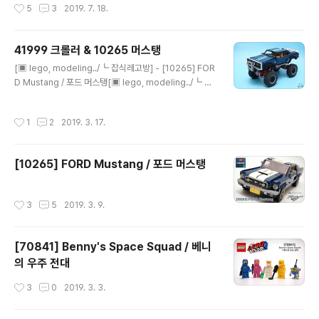
작성시간
5
3
2019. 7. 18.
가 잘 없죠. 두 인기 마스코트가 함께 하는 장면..
아이언맨 : 말리부 멘션 공격 아이언맨을 보내는게 아쉬웠
는지.. (마지막으로 빼먹으려는건지..)미피를 듬뿍 넣어주
었습니다. 그동안 다 넘어갔던 마크1과 마크5까지! 4개의
41999 크롤러 & 10265 머스탱
봉다리로 구성되어 있습니다. 인스 두권과 스티커. 스티커
글 내용
[▣ lego, modeling../┗ 잡식레고방] - [10265] FOR
도 말리부맨션 생각나는 구성이네요 ㅋㅋㅋ 아이언맨 Mk.
D Mustang / 포드 머스탱[▣ lego, modeling../┗ 잡
50입니다. 토니의 얼굴 프린팅이 재미있네요. 아웃라이더.
식레고방] - [41999] LEGO Technic 4x4 Crawler E
아웃라이더는 2개가 들어 있습니다. 더미도 말리부맨션 이
xclusive Edition, 시동을 걸어볼까요? 10265 포드 머
후 처음 등장이네요. 조금 다른데, 개인적으로는 76007
작성시간
1
2
2019. 3. 17.
스탱을 만들고 나서 장식장에 넣었더니, 마침 바로 아래칸
버전이 더 좋습니다. 아이언맨 보관대? 거치대? 부분을 하
에 있던 크롤러랑 컬러가 매우 유사하더라구요. 그래서 오
나 만..
랜만에 41999를 꺼내봤습니다. 참 저에겐 추억이 많은 제
[10265] FORD Mustang / 포드 머스탱
품이에요. 다시 봐도 참 반갑고 멋진 제품이에요. 602번.
오랜만에 보네요. ㅎㅎ 전세계 2만대 한정의 힘은 저기에
담겨 있죠. 참고로 타이어는 원래 타이어가 아닙니다. 제가
작성시간
3
5
2019. 3. 9.
RC용 타이어로 바꿔주었었죠. [▣ lego, modeling../┗
잡..
[70841] Benny's Space Squad / 베니
의 우주 전대
작성시간
3
0
2019. 3. 3.