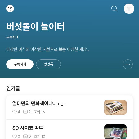
검색하기
티스토리
버섯돌이 놀이터
구독자
1
이상한 녀석의 이상한 시선으로 보는 이상한 세상..
구독하기
방명록
신고하기 레이어
열기
인기글
얼마만의 만화책이냐.. ㅜ_ㅜ
4
2
조회
16
SD 사이코 막투
0
0
조회
10