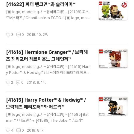
[41622] 피터 벤크먼™과 슬라이머™
글 내용
[▣ lego, modeling../┗ 잡식레고방] - [21108] 고스
트버스터즈 / Ghostbusters ECTO-1[▣ lego, mod
eling../┗ 잡식레고방] - [75827] Firehouse Headq
uarters / 고스트 버스터즈 소방본부 - 이것이 완전체다!
작성시간
3
0
2018. 10. 29.
리뷰[▣ lego, modeling../┗ 잡식레고방] - [71228]
The Ghostbusters™ Level Pack / 고스트 버스터즈
레벨팩[▣ lego, modeling../┗ 잡식레고방] - [7582
[41616] Hermione Granger™ / 브릭헤
8] Ecto 1 & 2 / 고스트 버스터 엑토 1 & 2
즈 해리포터 헤르미온느 그레인저™
글 내용
[▣ lego, modeling../┗ 잡식레고방] - [41615] Harr
y Potter™ & Hedwig™ / 브릭헤즈 해리포터™와 헤드윅
™
작성시간
2
0
2018. 8. 14.
[41615] Harry Potter™ & Hedwig™ /
브릭헤즈 해리포터™와 헤드윅™
글 내용
[▣ lego, modeling../┗ 잡식레고방] - [41585] Bat
man™ / 배트맨™ + [41588] The Joker™ / 조커™
작성시간
4
0
2018. 8. 7.