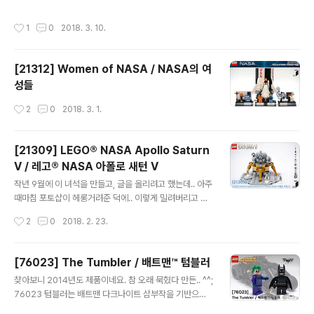
같은데요. 벌크가 있으신 분들은 꼭 보강하시길 권장합니
이 제품을 깔 날이 올거라곤 생각 못했어요. 21313 병속의
다. 많은 변형 창작물이 나올 것으로 예상되는 21313 병
배 기념으로 먼저 만들어 봤습니다. 봉다리는 오랜만인데..
작성시간
1
0
2018. 3. 10.
속..
봉다리치곤 괜찮은 부품수. 배의 기본 형태를 만들어주면
서 시작. 작은 사이즈지만 선장실이 있는 뒤쪽의 표현도 제
법 되구요. 돛을 하나씩 달아주면 배 다워지죠. 뚝딱~ 하니
[21312] Women of NASA / NASA의 여
완성입니다. 제법 블랙펄과 닮았습니다. 물론 작은 사이즈
성들
의 한계 역시 확실하구요. 조금만 더 큰 사이즈였으면.. 하
는 아쉬움은 있지만..적은 브릭수로 제법 멋진 모습을 보여
작성시간
2
0
2018. 3. 1.
주는 제품입니다.
[21309] LEGO® NASA Apollo Saturn
V / 레고® NASA 아폴로 새턴 V
글 내용
작년 9월에 이 녀석을 만들고, 글을 올리려고 했는데.. 아주
때마침 포토샵이 헤롱거려준 덕에.. 이렇게 밀려버리고 말
았네요. PC 포맷하고 재설치하게 만든 바로 그 녀석. 213
작성시간
2
0
2018. 2. 23.
09 아폴로 새턴V 입니다. 2011년의 우주왕복선 이후, 이
렇다할 스페이스 테마 제품이 없었던 레고에.. 2017년. Id
eas의 이름을 빌어 나온 놀라운 제품. 그게 바로 21309
[76023] The Tumbler / 배트맨™ 텀블러
NASA 아폴로 새턴V 입니다. 아이디어의 흔치 않은 대형
글 내용
찾아보니 2014년도 제품이네요. 참 오래 묵혔다 만든.. ^^;
제품이라는 점과, 아폴로 새턴이라는 주목성 높은 소재라
76023 텀블러는 배트맨 다크나이트 삼부작을 기반으로
는 것은 이 제품을 기다리는 사람이 많아지게 만든 이유였
합니다. 텀블러라는 투박해 보이면서도 기믹 가득한 이 차
죠. 사실 SATURN V 라는 명칭은, 단 한번의 발사를 기념