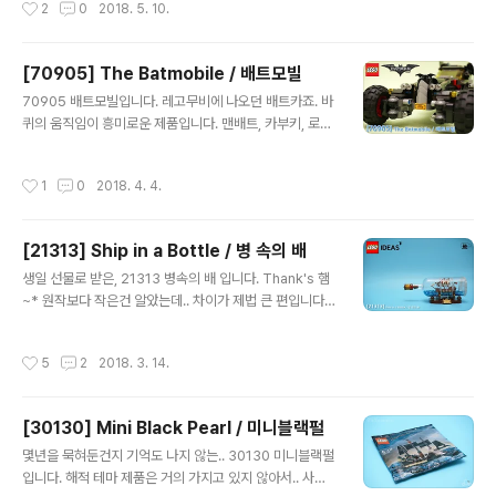
2
0
2018. 5. 10.
수 있게 도와줍니다. 깔..
[70905] The Batmobile / 배트모빌
글 내용
70905 배트모빌입니다. 레고무비에 나오던 배트카죠. 바
퀴의 움직임이 흥미로운 제품입니다. 맨배트, 카부키, 로빈,
배트맨 포함 5번 봉다리까지 있습니다. 인스는 두권. 아쉽
게도 스티커가 많습니다. ㅡ_ㅜ 흔한 배트맨. 차량의 뼈대
작성시간
1
0
2018. 4. 4.
는 테크닉 브릭으로 시작됩니다. 테크닉 홀과 핀만 봐도 단
단함이 느껴지네요. 브릭이 제법 많이 쌓여 갑니다. 맨-배
트 팔은 회전만 가능합니다. 라운드 브릭들이 등장하기 시
[21313] Ship in a Bottle / 병 속의 배
작합니다. 스티커들이 여기저기 쓰입니다. 단단하게 고정
글 내용
됩니다. 스티커 정말 많네요. -ㅂ-; 양쪽으로 스피드웨건임
생일 선물로 받은, 21313 병속의 배 입니다. Thank's 햄
을 표현합니다. 배트무비의 로빈은 밝아서 참 좋습니다. 재
~* 원작보다 작은건 알았는데.. 차이가 제법 큰 편입니다.
미있는 브릭이 쓰이네요. 회전각도가 조절됩니다. 고정도
이렇게 보니 원작이 너무 크다는 생각도 드네요. -ㅂ-;; 제
튼튼한 편. 이 녀석의 타이어가 어떤 움직임을 보일지 궁금
법 사이즈 차이가 나는지라 미니 블랙펄은 어울리지 않습
작성시간
5
2
2018. 3. 14.
해지죠? 제법 멋지게 표현되..
니다. 두 배를 함께 넣어 보았는데, 1. 공간상 넣기도 힘들고
2. 돛대의 높이 조절도 해줘야 하고3. 배의 고정이 쉽지 않
으며4. 결론적으로 비좁습니다. 개인적으로는 비추네요.
[30130] Mini Black Pearl / 미니블랙펄
그냥 단독이 가장 예뻐요. ^^ 빈약한(?) 바다 표현은 개인적
글 내용
으로 이 제품에서 꼽는 유일한 단점입니다. 이왕 넣어주는
몇년을 묵혀둔건지 기억도 나지 않는.. 30130 미니블랙펄
거 두배 정도로만 넣어줬어도 훨씬 나은 모습을 보였을 것
입니다. 해적 테마 제품은 거의 가지고 있지 않아서.. 사실