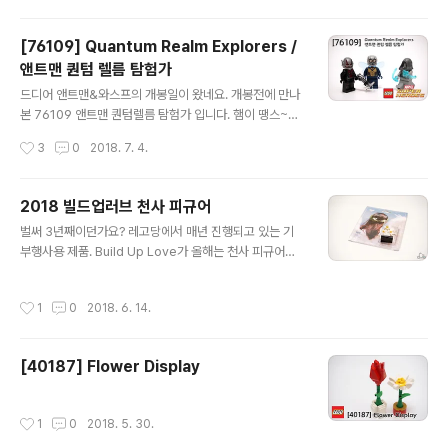
[76109] Quantum Realm Explorers /
앤트맨 퀀텀 렐름 탐험가
글 내용
드디어 앤트맨&와스프의 개봉일이 왔네요. 개봉전에 만나
본 76109 앤트맨 퀀텀렐름 탐험가 입니다. 햄이 땡스~*
박스 앞뒤. 퀀텀렐름에 이번엔 그냥 들어가는게 아니라 준
작성시간
3
0
2018. 7. 4.
비를 하고 가는듯 하죠? 이게 어벤져스4에 이어질 굉장히
중요한 요소이기 때문에, 재미있는 장면의 제품이 될 것 같
습니다. 앤트맨, 와스프, 고스트까지 영화의 주요 캐릭터가
2018 빌드업러브 천사 피규어
모두 포함되어 있는 알짜 패키지입니다. 구성은 매우 심플
글 내용
벌써 3년째이던가요? 레고당에서 매년 진행되고 있는 기
합니다.딱 두개의 봉다리. 인스와 스티커. 앤트맨. 그냥 보
부행사용 제품. Build Up Love가 올해는 천사 피규어로
면 잘 모르지만, 슈트가 조금 달라진 앤트맨입니다. 무려 투
왔습니다. 언제나 깔끔한 패키징을 자랑하죠. 모인 기금으
페이스. 기존 앤트맨과 비교해 보면 확실히 슈트가 다르다
로 어린이재단을 통해 후원합니다. 금액 상관없이 매년 한
는 것을 알 수 있습니다. 심지어 헤드 프린팅도 모두 다릅니
작성시간
1
0
2018. 6. 14.
다는게 중요하죠. 열어봤습니다. 디자인은 여전히 별작가
다. 투페이스 양면 모두 달라요. 개인적으로는 기존 앤트맨
반트가 했겠네요. ㅎ 앞/뒤 모습. 모두 커스텀된 프린팅 입
표정이 더 마음에 듭니..
니다. 가슴에 하트 목걸이가 눈에 띄네요. 역시나 브릭형태
[40187] Flower Display
죠. ^^ 항상 레고당 프린팅이 주였는데.. 올해는 천사 형태
의 미니피규어가 주인공이 되니 남다르네요. 이건 꺼내서
전시해둬야겠습니다. ^^
작성시간
1
0
2018. 5. 30.