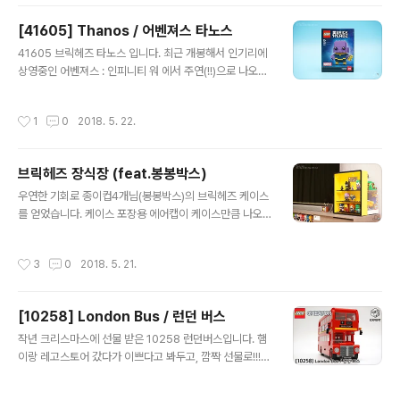
[41605] Thanos / 어벤져스 타노스
글 내용
41605 브릭헤즈 타노스 입니다. 최근 개봉해서 인기리에
상영중인 어벤져스 : 인피니티 워 에서 주연(!!)으로 나오죠.
아이언맨, 스타로드, 카모라도 함께 출시되었으나.. 타노스
나 너무 귀여워서!!! 타노스만 구매했네요. 소박스니 간단한
작성시간
1
0
2018. 5. 22.
구성. 자, 시작해 봅시다. 오, 조금 다른 조립방식이 나오네
요. 팔을 살짝 안쪽으로 넣기 위해 스터드 차이를 만들어 주
네요. 당연히 모두 프린팅인 브릭헤즈. 사실 브릭헤즈에 스
브릭헤즈 장식장 (feat.봉봉박스)
티커 쓰면 정말 퀄리티 너무 떨어져요. 타노스다보니 보라
글 내용
색이 주색. 아, 벌써 귀엽네요. 타노스에 저 표정이라니!! ㅋ
우연한 기회로 종이컵4개님(봉봉박스)의 브릭헤즈 케이스
팔이 시리즈1의 헐크와 같은 방식인데 훨씬 자연스럽습니
를 얻었습니다. 케이스 포장용 에어캡이 케이스만큼 나오
다. 살짝 안쪽으로 넣어준 효과죠. 대망의 인피니티 건틀릿.
네요. ㄷㄷㄷ 아크릴 케이스라 모든 면에 보호필름이 붙어
프린팅 브릭 수를 줄이기 위해 인피니티 스톤 6개가 한쪽
있습니다. 저 비닐 다 떼어주면 깨끗한 케이스가 나오죠. ^^
작성시간
3
0
2018. 5. 21.
면에..
색은 마음대로 커스텀이 가능한데, 샘플중에 블랙&옐로우
조합이 좋아서 선택했습니다. 한줄에 4개가 들어가는 4x3
사이즈입니다. 받아보면 꽤 커요. ^^ 브릭헤즈 제품 고정을
[10258] London Bus / 런던 버스
위한 스터드가 준비되어 있습니다. 1x1 라운드 브릭 정품
글 내용
을 이용하셨다네요. 브릭헤즈에 딱 맞는 4스터드 폭입니
작년 크리스마스에 선물 받은 10258 런던버스입니다. 햄
다. 자세히 보시면 바닥에 완전히 박힌게 아니라 아주 살짝
이랑 레고스토어 갔다가 이쁘다고 봐두고, 깜짝 선물로!!! +
튀어나와 있습니다. 이는 배치할때 꽂았다 빼고 하면, 브릭
_+
헤즈 다리가 쉽게 분해되는 일이 많아 브릭 분해를 쉽게 할
작성시간