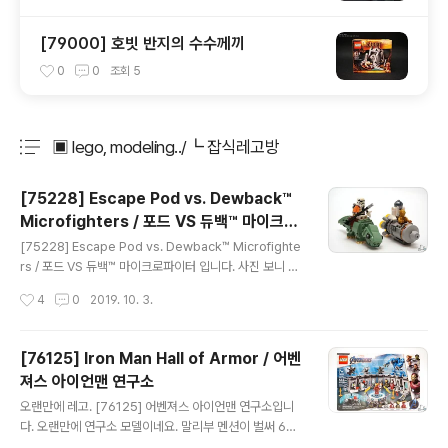
[79000] 호빗 반지의 수수께끼
0
0
조회
5
▣ lego, modeling../┗ 잡식레고방
분류 전체보기
주요 글 목록
[75228] Escape Pod vs. Dewback™
Microfighters / 포드 VS 듀백™ 마이크로
글 내용
파이터
[75228] Escape Pod vs. Dewback™ Microfighte
rs / 포드 VS 듀백™ 마이크로파이터 입니다. 사진 보니 2
월에 만든거 같은데.. 아직도 안 올렸군요. -ㅂ-;; 마이크로
작성시간
4
0
2019. 10. 3.
파이터즈가 기체 중심으로 가다가, 약간 방향을 틀어 나온
녀석인데, 듀백이 나온다는 것만으로도 주목을 받았죠. ^^
봉다리는 2개. 역시 마파 답습니다. 기체가 둘이라고 매뉴
[76125] Iron Man Hall of Armor / 어벤
얼도 둘. R2-D2와 CP3 탈출선을 만들어 줍니다. 이미 스
져스 아이언맨 연구소
타워즈 카테고리 내에서는 수없이 재활용된 녀석이죠. 화
글 내용
려한 부스터까지 하면 완성. R2를 태우는게 조금 억지스럽
오랜만에 레고. [76125] 어벤져스 아이언맨 연구소입니
긴 한데, 그래도 나름 귀엽게 나왔습니다. 탈출포트 자체가
다. 오랜만에 연구소 모델이네요. 말리부 멘션이 벌써 6년
둥그런 모양새라 딱히 마이크로 파이터즈로 뽑아낼 포인트
전... [▣ lego, modeling../┗ 잡식레고방] - [76007]