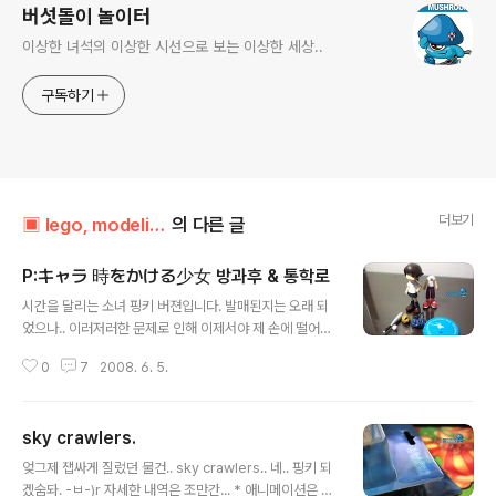
버섯돌이 놀이터
이상한 녀석의 이상한 시선으로 보는 이상한 세상..
구독하기
더보기
▣ lego, modeling../┗ 마약핑키동
의 다른 글
P:キャラ 時をかける少女 방과후 & 통학로
글 내용
시간을 달리는 소녀 핑키 버젼입니다. 발매된지는 오래 되
었으나.. 이러저러한 문제로 인해 이제서야 제 손에 떨어졌
네요. 시달소 핑키는 두 종류가 존재합니다. 하나는 야구장
0
7
2008. 6. 5.
비가 포함된 방과후 버젼, 하나는 자전거가 포함된 통학로
버젼이죠. 먼저 방과후 버젼. 방과후 버젼은 원작에서도 나
오는 야구 장비를 포함하고 있습니다. 트레이닝복과 야구
sky crawlers.
배트, 글러브, 공이 그것이지요. 기본 교복 복장과 가방은
글 내용
두 버젼이 동일합니다. 구성품. 위에서 말씀드린 것들에 베
엊그제 잽싸게 질렀던 물건.. sky crawlers.. 네.. 핑키 되
이스 포함입니다. 베이스는 원작의 마스코트와 같은 장면
겠숨돠. -ㅂ-)r 자세한 내역은 조만간... * 애니메이션은 아