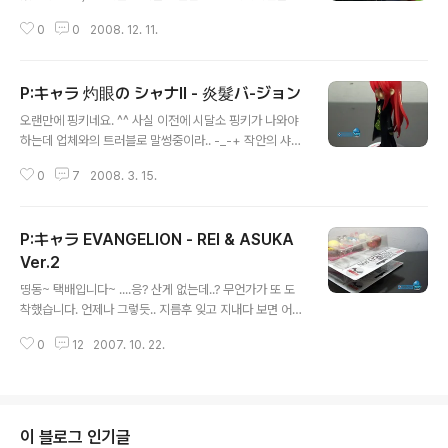
을 담고 있습니다. 근데 그리 예쁘게 나온거 같진 않네요. -
직 보지도 못했건만.. ㅡ_ㅜ
_-; 헤드는 에바핑키 Ver.2 이후로 완전히 2.0으로 굳어진
0
0
2008. 12. 11.
듯 합니다. 가방을 맨 기본 모습. 가방을 매기 위해선 머리
를 빼고 가방을 끼..
P:キャラ 灼眼の シャナⅡ - 炎髮バ-ジョン
글 내용
오랜만에 핑키네요. ^^ 사실 이전에 시달소 핑키가 나와야
하는데 업체와의 트러블로 말썽중이라.. -_-+ 작안의 샤나
핑키 염발 버젼입니다. 두가지 버젼으로 발매되었는데.. 흑
0
7
2008. 3. 15.
발버젼의 경우 구하기가 너무나도 힘든지라.. 눔물을 머금
고 포기했습니다. ㅡ_ㅜ 이 녀석도 한 반년만에 받아보네
요. ^^;; 전형적인 핑키 패키지. 이제는 그냥 박스 패키지로
P:キャラ EVANGELION - REI & ASUKA
바뀌어 주었으면 하는 소망이 있습니다. 보관하기도 힘들
게... -_-; 구성물들. 단촐하지만 가볍지는 않습니다. ^^ 이
Ver.2
글 내용
녀석의 가장 큰 특징은 저 머리입니다. 작품상에서 나오는
띵동~ 택배입니다~ ....응? 산게 없는데..? 무언가가 또 도
염발 모습을 형상화시켰다는거죠. 근데 받아보니 이게 그
착했습니다. 언제나 그렇듯.. 지름후 잊고 지내다 보면 어느
냥 붉은색이 아니라 펄끼가 도는 진한 주황색에 가깝습니
새 오는 시리즈. 핑키...; 지른게 한 두세달 전인듯 하니까..
다. 보기에 따라서는 좀 가벼워 보일수도 있겠지만, 실물은
0
12
2007. 10. 22.
핑키중에서 상당히 빠른 발매에 속한다능. 꾸역꾸역 끊임
그렇지 않고 이..
없이 나와주는 시리즈. 핑키. 그중에서도 버섯의 주력라인.
캐릭터 핑키, P:キャラ 신작입니다. 이미 원페 한정판으로
나왔던 에바핑키 Ver.2의 양산형(?)인 셈...;; (소소한 차이
는 있지만 무시..;;) 먼저 Shoryu Asuka Langley : Sec
이 블로그 인기글