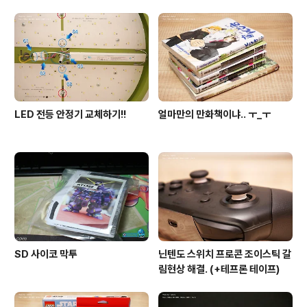
ond Children. 왜 아스카가 먼저냐구요? 전 아스카가 더
좋아요. (당당!) 일단 박스가 넓어졌습니다. 보통 핑키 시리
즈의 1.7배(응?)에 달하는 너비.. ㄷㄷㅓ어~ 구성물. 뭔가
많이 들어있습니..
LED 전등 안정기 교체하기!!
얼마만의 만화책이냐.. ㅜ_ㅜ
SD 사이코 막투
닌텐도 스위치 프로콘 조이스틱 갈
림현상 해결. (+테프론 테이프)