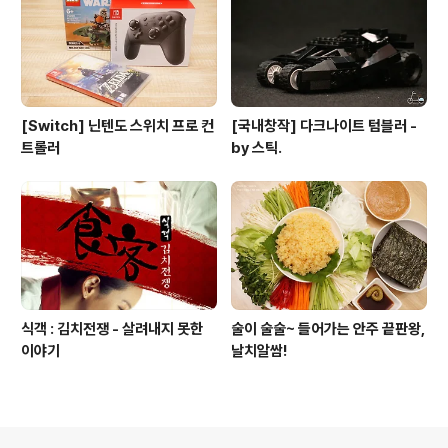
[Switch] 닌텐도 스위치 프로 컨
[국내창작] 다크나이트 텀블러 -
트롤러
by 스틱.
식객 : 김치전쟁 - 살려내지 못한
술이 술술~ 들어가는 안주 끝판왕,
이야기
날치알쌈!