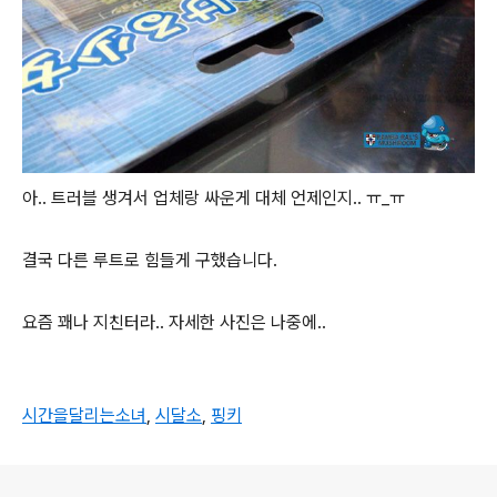
아.. 트러블 생겨서 업체랑 싸운게 대체 언제인지.. ㅠ_ㅠ
결국 다른 루트로 힘들게 구했습니다.
요즘 꽤나 지친터라.. 자세한 사진은 나중에..
시간을달리는소녀
,
시달소
,
핑키
로그 정보