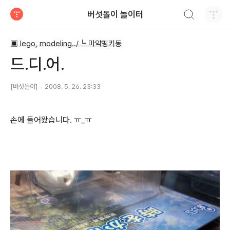
검색하기
버섯돌이 놀이터
티스토리
▣ lego, modeling../┗ 마약핑키동
드.디.어.
[버섯돌이]
2008. 5. 26. 23:33
손에 들어왔습니다. ㅠ_ㅠ