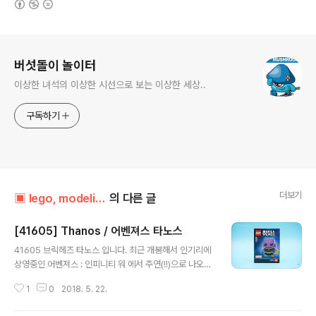
로그 정보
버섯돌이 놀이터
이상한 녀석의 이상한 시선으로 보는 이상한 세상..
구독하기
더보기
▣ lego, modeling../┗ 잡식레고방
의 다른 글
[41605] Thanos / 어벤져스 타노스
글 내용
41605 브릭헤즈 타노스 입니다. 최근 개봉해서 인기리에
상영중인 어벤져스 : 인피니티 워 에서 주연(!!)으로 나오죠.
아이언맨, 스타로드, 카모라도 함께 출시되었으나.. 타노스
1
0
2018. 5. 22.
나 너무 귀여워서!!! 타노스만 구매했네요. 소박스니 간단한
구성. 자, 시작해 봅시다. 오, 조금 다른 조립방식이 나오네