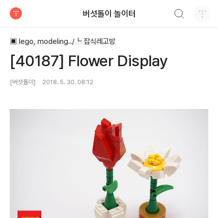
검색하기
버섯돌이 놀이터
티스토리
▣ lego, modeling../┗ 잡식레고방
[40187] Flower Display
[버섯돌이]
2018. 5. 30. 08:12