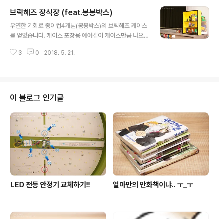
요. 팔을 살짝 안쪽으로 넣기 위해 스터드 차이를 만들어 주
브릭헤즈 장식장 (feat.봉봉박스)
네요. 당연히 모두 프린팅인 브릭헤즈. 사실 브릭헤즈에 스
글 내용
티커 쓰면 정말 퀄리티 너무 떨어져요. 타노스다보니 보라
우연한 기회로 종이컵4개님(봉봉박스)의 브릭헤즈 케이스
색이 주색. 아, 벌써 귀엽네요. 타노스에 저 표정이라니!! ㅋ
를 얻었습니다. 케이스 포장용 에어캡이 케이스만큼 나오
팔이 시리즈1의 헐크와 같은 방식인데 훨씬 자연스럽습니
네요. ㄷㄷㄷ 아크릴 케이스라 모든 면에 보호필름이 붙어
다. 살짝 안쪽으로 넣어준 효과죠. 대망의 인피니티 건틀릿.
3
0
2018. 5. 21.
있습니다. 저 비닐 다 떼어주면 깨끗한 케이스가 나오죠. ^^
프린팅 브릭 수를 줄이기 위해 인피니티 스톤 6개가 한쪽
색은 마음대로 커스텀이 가능한데, 샘플중에 블랙&옐로우
면에..
조합이 좋아서 선택했습니다. 한줄에 4개가 들어가는 4x3
사이즈입니다. 받아보면 꽤 커요. ^^ 브릭헤즈 제품 고정을
위한 스터드가 준비되어 있습니다. 1x1 라운드 브릭 정품
이 블로그 인기글
을 이용하셨다네요. 브릭헤즈에 딱 맞는 4스터드 폭입니
다. 자세히 보시면 바닥에 완전히 박힌게 아니라 아주 살짝
튀어나와 있습니다. 이는 배치할때 꽂았다 빼고 하면, 브릭
헤즈 다리가 쉽게 분해되는 일이 많아 브릭 분해를 쉽게 할
수 있게 도와줍니다. 깔..
LED 전등 안정기 교체하기!!
얼마만의 만화책이냐.. ㅜ_ㅜ