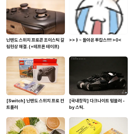
닌텐도 스위치 프로콘 조이스틱 갈
>>ㅑ~ 돌아온 투캅스!!!! >0<
림현상 해결. (+테프론 테이프)
[Switch] 닌텐도 스위치 프로 컨
[국내창작] 다크나이트 텀블러 -
트롤러
by 스틱.