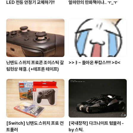
LED 전등 안정기 교체하기!!
얼마만의 만화책이냐.. ㅜ_ㅜ
닌텐도 스위치 프로콘 조이스틱 갈
>>ㅑ~ 돌아온 투캅스!!!! >0<
림현상 해결. (+테프론 테이프)
[Switch] 닌텐도 스위치 프로 컨
[국내창작] 다크나이트 텀블러 -
트롤러
by 스틱.