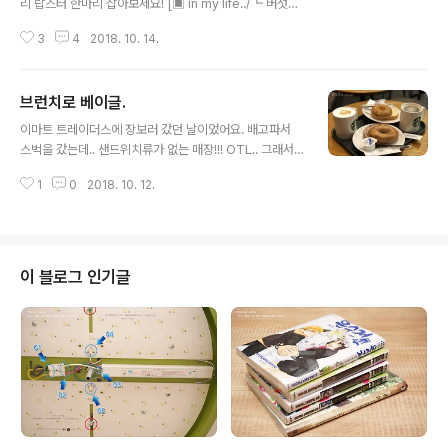
리 랍스터 한마리 잡아보세요! [▣ in my life../┗ 버섯메
뉴판] - [20140606~08] 부산 먹자 투어 - 1일차 해운대
3
4
2018. 10. 14.
에 가면 꼭 가볼만한 추천 1순위! 포차거리의 랍스터! 오랜
만에 데빈형네 부부가 내려와서, 정말 오랜만에 19호 이모
님 뵈러 갔네요. 이렇게 잡기 전에 들고 사진 찍을 수 있습
브런치로 베이글.
니다. 햄이는 은근 무서워해서 제가 들었어요. 일단 랍스터
글 내용
가 손질되기 전에 다른 것들이 푸짐하게 나옵니다. 탕탕이,
이마트 트레이더스에 장보러 갔던 날이었어요. 배고파서
소라, 돌멍게 등등.. 맛있게 먹어주면 OK!! 아.. 대망의 꼬리
스벅을 갔는데.. 샌드위치류가 없는 매장!!! OTL.. 그래서
회가 나왔네요. 정말정말 쫀득하고 맛있습니다. 랍스터 회..
먹은 베이글입니다. 블루베리 베이글과 어니언 베이글. 베
꼭 한번 드셔보세요. 이번엔 새우도 주시네요. ^^)b 그리고
1
0
2018. 10. 12.
이글은 먹으면 먹게 되지만.. 찾아먹진 않게 되는 묘한 맛이
집게다리와 몸통 찜! 큼직..
랄까요? 그런게 있는거 같아요. ㅎㅎ ※ PC가 정상화 되었
습니다. 물론 데이터는 모두 날렸고, 복구 불가로 보입니다.
얼마나 날아간건지 체크하는 것도 일이네요. 다음주부터는
포스팅 정상화가 되리라.. 믿어봅니.. (응?)
이 블로그 인기글