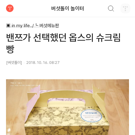
검색하기
버섯돌이 놀이터
티스토리
▣ in my life../┗ 버섯메뉴판
밴쯔가 선택했던 옵스의 슈크림
빵
[버섯돌이]
2018. 10. 16. 08:27