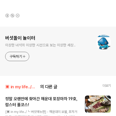
(새창열림)
로그 정보
버섯돌이 놀이터
이상한 녀석의 이상한 시선으로 보는 이상한 세상..
구독하기
더보기
▣ in my life../┗ 버섯메뉴판
의 다른 글
정말 오랜만에 찾아간 해운대 포장마차 19호,
랍스터 풀코스!
글 내용
[▣ in my life../┗ 버섯메뉴판] - 해운대의 보물, 포차거