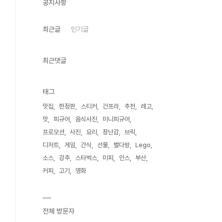
공지사항
최근글
인기글
최근댓글
태그
맛집
한정판
스티커
건프라
추천
레고
맛
피규어
음식사진
미니피규어
프로모션
사진
요리
장난감
브릭
디저트
게임
간식
선물
별다방
Lego
소스
강추
스타벅스
미피
인스
부산
커피
고기
영화
전체 방문자