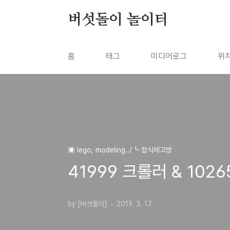
본문 바로가기
버섯돌이 놀이터
홈
태그
미디어로그
위
▣ lego, modeling../┗ 잡식레고방
41999 크롤러 & 102
by [버섯돌이]
2019. 3. 17.