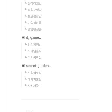
┗ 잡식레고방
┗ 날림모형방
┗ 모델링잡담
┗ 마약핑키동
┗ 알랍완성품
▣ it, game..
┗ 건성게임방
┗ 모바일홀릭
┗ 기기공작실
▣ secret garden..
┗ 드림팩토리
┗ 레시피불펌
┗ 사진저장고