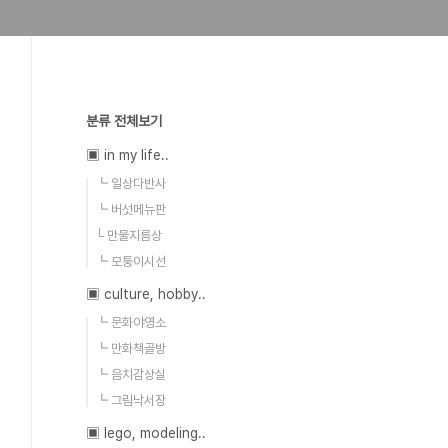
분류 전체보기
▣ in my life..
┗ 일상다반사
┗ 버섯메뉴판
└ 만물지름상
┗ 모퉁이시선
▣ culture, hobby..
┗ 문화야영소
┗ 만화책골방
┗ 음치감상실
┗ 그림낙서장
▣ lego, modeling..