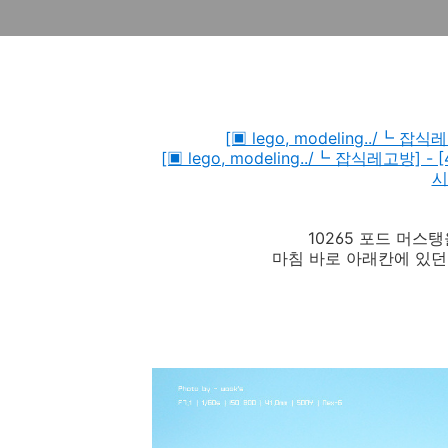
[▣ lego, modeling../┗ 잡식
[▣ lego, modeling../┗ 잡식레고방] - [41
시
10265 포드 머스
마침 바로 아래칸에 있던