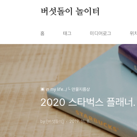
본문 바로가기
버섯돌이 놀이터
홈
태그
미디어로그
위
▣ in my life../└ 만물지름상
2020 스타벅스 플래너.
by [버섯돌이]
2019. 11. 8.