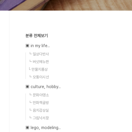
분류 전체보기
▣ in my life..
┗ 일상다반사
┗ 버섯메뉴판
└ 만물지름상
┗ 모퉁이시선
▣ culture, hobby..
┗ 문화야영소
┗ 만화책골방
┗ 음치감상실
┗ 그림낙서장
▣ lego, modeling..