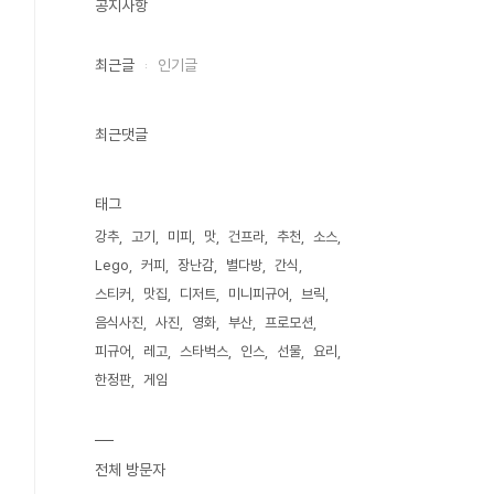
공지사항
최근글
인기글
최근댓글
태그
강추
고기
미피
맛
건프라
추천
소스
Lego
커피
장난감
별다방
간식
스티커
맛집
디저트
미니피규어
브릭
음식사진
사진
영화
부산
프로모션
피규어
레고
스타벅스
인스
선물
요리
한정판
게임
전체 방문자