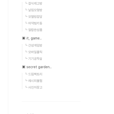
┗ 잡식레고방
┗ 날림모형방
┗ 모델링잡담
┗ 마약핑키동
┗ 알랍완성품
▣ it, game..
┗ 건성게임방
┗ 모바일홀릭
┗ 기기공작실
▣ secret garden..
┗ 드림팩토리
┗ 레시피불펌
┗ 사진저장고