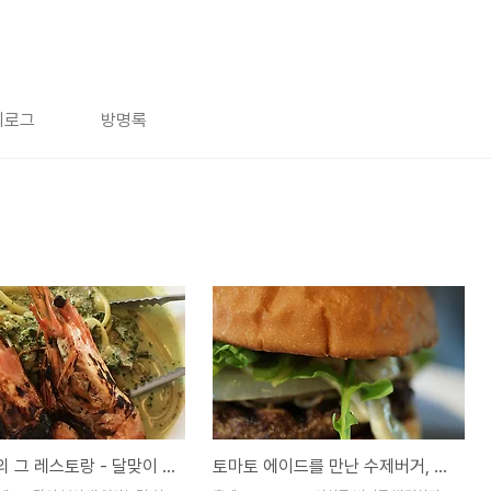
치로그
방명록
레이먼킴의 그 레스토랑 - 달맞이 고개 테이블온더문
토마토 에이드를 만난 수제버거, 홍대 버거비에 가다.