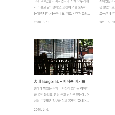
고메 고르곤졸라 피자입니다. 요새 오뚜기에
레이먼킴의 
서 이걸로 갈아탔어요. 오징어 먹물 도우가
음 알았어요.
눈에 띕니다! 심플하네요. 치즈 약간과 토핑
르는걸 배우게
으로 아몬드 슬라이스를 더해주었습니다. 냉
인도 은근 
2018. 5. 13.
2015. 5. 31
동피자 먹으면서 느낀건데.. 치즈 너무 많이
에 총 3곳(
추가하면 이맛도 저맛도 아니게 되는 느낌이
중 달맞이 
에요. 사진처럼 조금만 더 넣어주는게 개인적
정이 뷰는 훨
으로는 딱! 그리고 이 녀석에는 허니시럽이
같은데..커트
포함되어 있습니다. 피자만 꺼내고 박스 버리
해서 오히려
지 마세요! 따끈따끈하게 구운 피자가 완성되
빵. 카메라를
었습니다. 먹어볼까요? +_+ 아, 이 녀석 심플
ㅋ 샐러드. 
하면서 아주 좋습니다. 딱 깔끔하게 치즈맛을
다. ^^ 테
내면서, 오징어 먹물 도우 허니시럽에 찍어
이 바질 파
홍대 Burger B. - 머쉬룸 버거를 발견하다!
먹으면 질리지 않는 느낌을 주니 좋네요. 냉
녹색이라 좀 
동피자는 가장 기본메뉴가 보통 최고인데..
청 대단한 맛
홍대에 맛있는 수제 버거집이 있다는 이야기
고메 고르곤졸라 피자 좋습니다. 또 먹고 싶
새우 두마리
를 몇번 들었죠. 항상 듣고 넘기곤 했는데.. 이
네요. 츄릅~
도..
넘의 트윗질은 정보와 함께 뽐뿌도 줍니다.
결국 어딘지를 확인하고.. 일이 있어 나간김
2010. 6. 6.
에 들렀습니다. 생각해보니 전경 사진을 안찍