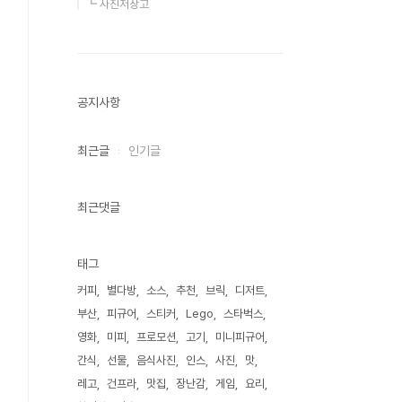
┗ 사진저장고
공지사항
최근글
인기글
최근댓글
태그
커피
별다방
소스
추천
브릭
디저트
부산
피규어
스티커
Lego
스타벅스
영화
미피
프로모션
고기
미니피규어
간식
선물
음식사진
인스
사진
맛
레고
건프라
맛집
장난감
게임
요리