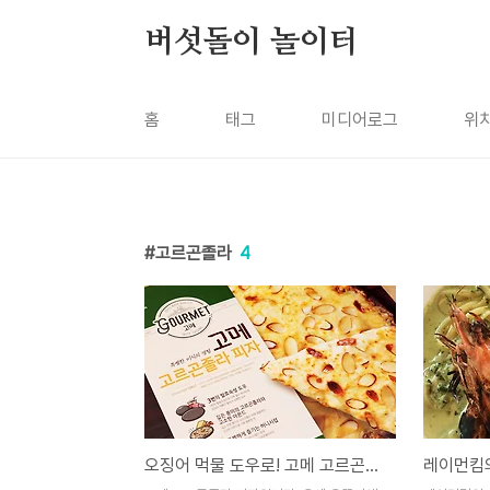
본문 바로가기
버섯돌이 놀이터
홈
태그
미디어로그
위
고르곤졸라
4
오징어 먹물 도우로! 고메 고르곤졸라 피자