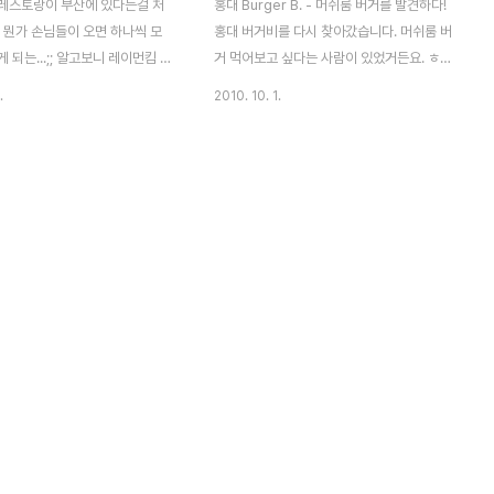
레스토랑이 부산에 있다는걸 처
홍대 Burger B. - 머쉬룸 버거를 발견하다!
 뭔가 손님들이 오면 하나씩 모
홍대 버거비를 다시 찾아갔습니다. 머쉬룸 버
 되는...;; 알고보니 레이먼킴 체
거 먹어보고 싶다는 사람이 있었거든요. ㅎㅎ
많더라구요. 테이블온더문은 부산
사장님이 신메뉴 나왔다고 무료 업그레이드
.
2010. 10. 1.
달맞이, 송정, 센텀)이 있는데, 그
(그냥 탄산음료 주문)를 해주신 토마토 에이
고개점입니다. 사진들 찾아보니 송
드. 에이드에 무려 토마토라니!!! 신선하지 않
씬 좋더군요. 기본 세팅은 위와
습니까? 맛도 상당히 신선합니다. 정말 맛있
러리 세트는 뭐랄까.. 너무 특이
다기보단.. 참 재미있는 맛이라고 표현하고
 마음에 들지 않았습니다. 식전
싶네요. ^^ 물론 다 먹고 탄산으로 리필이 가
 안들고 가서 전부 폰카입니다.
능합니다. ^^ 저는 이번엔 BBB 버거에 도전
이름은 까먹었는데.. 맛있었습니
했습니다. 대표 메뉴라니 한번 먹어봐야지요.
이블온더문에서 가장 유명한 메뉴는
^^ 나중엔 팝버거랑 기타 메뉴도 섭렵을..
스타인듯해서 시켜봤습니다. 온통
+_+ 이건 머쉬룸&고르곤졸라 치즈 버거. 이
생소하긴 한데.. 맛 있었어요. (엄
름만 들으면 느끼할 것 같지만 전혀 느끼하지
은 아니고.. ㅎㅎ) 나름 큼지막한
않고 맛있습니다. 개인적으로는 BBB보다 이
가 올라가지만.. 부산에서 저정
쪽이 좋더군요. ^^ 또 다른 버거비의 특징..