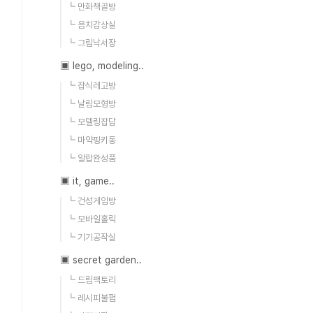
┗ 만화책골방
┗ 음치감상실
┗ 그림낙서장
▣ lego, modeling..
┗ 잡식레고방
┗ 날림모형방
┗ 모델링잡담
┗ 마약핑키동
┗ 알랍완성품
▣ it, game..
┗ 건성게임방
┗ 모바일홀릭
┗ 기기공작실
▣ secret garden..
┗ 드림팩토리
┗ 레시피불펌