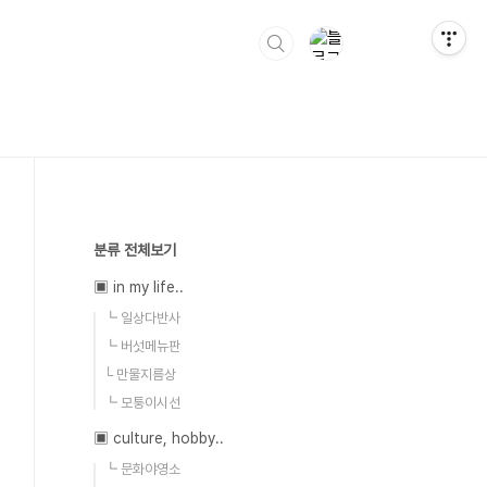
분류 전체보기
▣ in my life..
┗ 일상다반사
┗ 버섯메뉴판
└ 만물지름상
┗ 모퉁이시선
▣ culture, hobby..
┗ 문화야영소