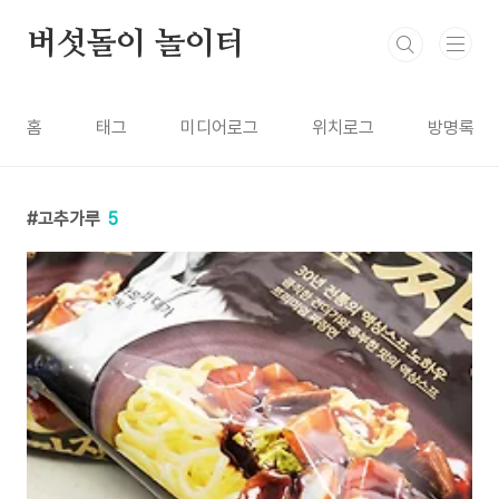
본문 바로가기
버섯돌이 놀이터
홈
태그
미디어로그
위치로그
방명록
고추가루
5