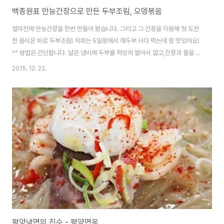
백종원표 만능간장으로 만든 두부조림, 오뎅볶음
얼마전에 만능간장을 한번 만들어 봤습니다. 그리고 그 간장을 이용해 첫 도전
한 음식은 바로 두부조림! 저희는 5일장에서 깨두부 사다 먹는데 참 맛있어요!
^^ 방법은 간단합니다. 넓은 냄비에 두부를 적당히 썰어서 깔고,간장과 물을 섞
어서 부어주고, 고추가루, 파 등을 첨가해주면 끝~ 보글보글 끓여서 졸아들면
2015. 12. 22.
오케이! 아, 이거 맛있더라구요. 강추!!! 그리고 남은 간장을 이용해서 오뎅볶음
(어묵볶음)도 해봤습니다. 물을 섞어서 볶는건 처음인데.. 안타고 좋더라구요.
여기엔 고추가루를 팍팍!!! 떡도 같이 넣어도 맛있을 것 같아요. ㅎㅎ
평양냉면의 진수 - 평양면옥