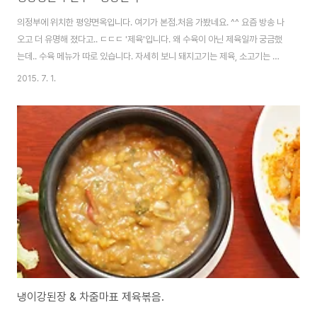
의정부에 위치한 평양면옥입니다. 여기가 본점.처음 가봤네요. ^^ 요즘 방송 나
오고 더 유명해 졌다고.. ㄷㄷㄷ '제육'입니다. 왜 수육이 아닌 제육일까 궁금했
는데.. 수육 메뉴가 따로 있습니다. 자세히 보니 돼지고기는 제육, 소고기는 수
육으로 명명하더군요. ㅎㅎ 그냥은 양념이 안된 매우 고소한 맛이구요. 뒤에 살
2015. 7. 1.
짝 보이는 양념장을 찍어 먹으면 정말 맛있습니다. __)b 드디어 나온 평양냉면.
평양면옥의 특징은 바로 저 고추가루. 어릴때는 평양냉면을 좋아하지 않았습니
다. 맹숭맹숭하니 영 심심한 맛이었거든요. 나이가 들다보니 이 맛을 이제야 조
금 알아가는 느낌입니다. 쫀득한 면발에 시원한 국물. 강한 맛은 없지만 깊은 그
국물맛이 정말 좋습니다. 더운 여름날에는 냉면이 딱이죠! 물론 겨울에도 먹는
분들이 ..
냉이강된장 & 차줌마표 제육볶음.