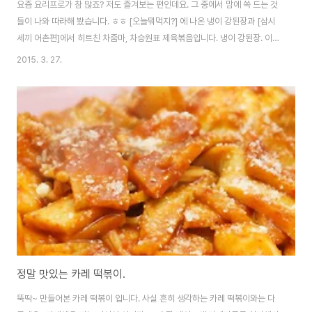
요즘 요리프로가 참 많죠? 저도 즐겨보는 편인데요. 그 중에서 맘에 쏙 드는 것
들이 나와 따라해 봤습니다. ㅎㅎ [오늘뭐먹지?] 에 나온 냉이 강된장과 [삼시
세끼 어촌편]에서 히트친 차줌마, 차승원표 제육볶음입니다. 냉이 강된장. 이건
햄이가 했어요. ㅎㅎ 아주 맛있습니다! __)b 요건 제가 한 차줌마표 제육볶음.
2015. 3. 27.
고추장 없이 하는게 특징인데요. 알려진 레시피보다는 고추가루를 좀 더 넣어
주는게 제 입맛엔 맞더군요. ^^제 취향으로는 고추가루 추가, 매실액 추가하면
아주 맘에 들게 먹을 수 있었습니다. 청량고추도 어울릴 것 같구요. 고추장이 없
기 때문에 제육 자체에 국물이 거의 없고.. 매콤하면서 깔끔한 느낌을 주는 제육
볶음이더군요. 제법 맛있었습니다. 제육을 딱 들어서! 쌈에 딱!!! 넣고! 강된장을
..
정말 맛있는 카레 떡볶이.
뚝딱~ 만들어본 카레 떡볶이 입니다. 사실 흔히 생각하는 카레 떡볶이와는 다