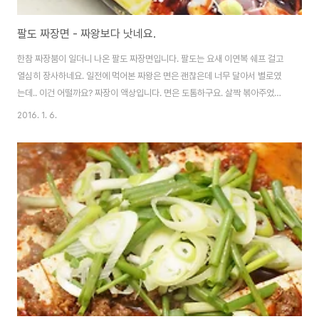
팔도 짜장면 - 짜왕보다 낫네요.
한참 짜장붐이 일더니 나온 팔도 짜장면입니다. 팔도는 요새 이연복 쉐프 걸고
열심히 장사하네요. 일전에 먹어본 짜왕은 면은 괜찮은데 너무 달아서 별로였
는데.. 이건 어떨까요? 짜장이 액상입니다. 면은 도톰하구요. 살짝 볶아주었습
니다. 물론 고추가루 넣고. 제법 먹을만 하네요. 개인적으로는 짜왕보다 나았습
2016. 1. 6.
니다. 라면으로서 최고의 짜장은 여전히 짜파게티라고 생각하지만, 팔도 짜장
면은 라면보단 짜장에 좀 더 가까운거 같아요. 언제나 라면은 취향껏. ^^