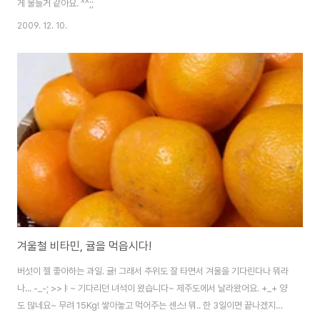
게 물들거 같아요. ^^;;
2009. 12. 10.
겨울철 비타민, 귤을 먹읍시다!
버섯이 젤 좋아하는 과일. 귤! 그래서 추위도 잘 타면서 겨울을 기다린다나 뭐라
나... -_-; >>ㅑ~ 기다리던 녀석이 왔습니다~ 제주도에서 날라왔어요. +_+ 양
도 많네요~ 무려 15Kg! 쌓아놓고 먹어주는 센스! 뭐.. 한 3일이면 끝나겠지만..