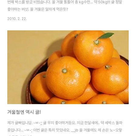
번째 박스를 방금 비웠습니다. 올 겨울 통틀어 총 kg수만... 약 50kg!!! 귤 정말
좋아하는 버섯. 올 겨울은 알차게 먹은듯?
2010. 2. 22.
겨울철엔 역시 귤!
제가 귤빠입니답. -ㅂ-;; 귤 무지 좋아하거등요. 지금 한달새에.. 약 세박스 돌파
중입니다... -ㅂ-; 이번 귤은 특히 맛있네요. __)b 올 겨울에도 제 손은 노~오랗