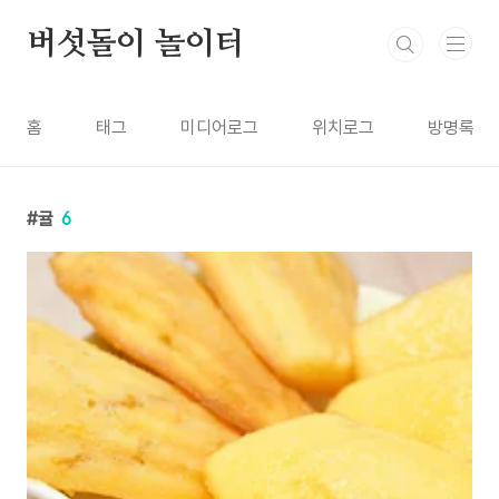
본문 바로가기
버섯돌이 놀이터
홈
태그
미디어로그
위치로그
방명록
귤
6