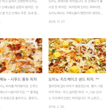
가 먹고 싶어서 오랜만에 도미노
도미노 포테이토 피자입니다. 또 신메뉴가 출
상 신메뉴들은 실망이 많지만.. 보
시된 듯 하지만.. 버거킹에 진리는 와퍼이듯..
셈 치고 신메뉴 주문. 요새 광
도미노에서도 구메뉴들이 명관이라 생각되어
오는 와규 앤 비스테카 피자입니
집니다. 국내 피자는 너무 잡탕으로 이것저것
.
2015. 11. 27.
로 씬 타입이라 좋습니다. 피자
넣으려는 경향이 있어요. -_-; 개인적으로는
와규 앤 비스테카라고 이름은 거
포테이토, 페페로니, 치즈를 즐겨 먹습니다.
 실상은 고기+감자+호박+치즈의
갈릭 피자 하나만 내주면 정말 사랑할텐데.
합이라 아주 좋습니다. 쓰짤데기
하앍하앍~ 금요일은 피맥이죠. (응?) 쿠폰이
 맛을 헤치는 소스도 없네요. 딱
2만원짜리라 그냥 통크게 라지 시켰습니다.
어지고 맛있는 피자! 포테이토나
ㅎㅎ 크네요. ㅋㅋㅋ 배부르게 쳐묵쳐묵~ 아,
가하는 메뉴가 잘 없는데.. 요
물론 갈릭디핑소스랑 함께. ㅎㅎㅎ
가끔 먹을 것 같아요. ㅎㅎ 물론
 -ㅂ-
메뉴 - 시푸드 퐁듀 피자
도미노 치즈케이크 샌드 피자. ^^
미노 피자를 먹어봤어요. 신푸드
얼마전에 급!!! 피자가 땡겼었는데.. 햄이 그럼
뉴가 나왔더라구요. ^^ 홍게살,
이거 먹어~ 하고 날려준 피자. ㅠ_ㅠ)b 도미
가 토핑으로 올라가고.. 퐁듀치
노 치즈케이크샌드 피자입니다. 저 노란건 망
라져 있다고 하네요. 관자가 과
고래요~ 아.. 도미노에 만족해보긴 오랜만이
.
2014. 2. 26.
까..? 했는데..생각보다 부드럽고
네요. 배가 고프기도 했지만.. 기본적으로 잡