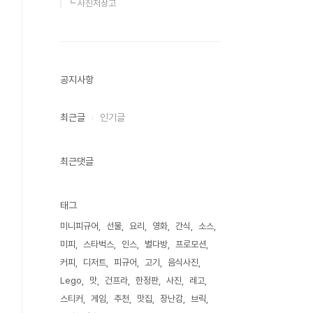
┗ 사진저장고
공지사항
최근글
인기글
최근댓글
태그
미니피규어
선물
요리
영화
간식
소스
미피
스타벅스
인스
별다방
프로모션
커피
디저트
피규어
고기
음식사진
Lego
맛
건프라
한정판
사진
레고
스티커
게임
추천
맛집
장난감
브릭