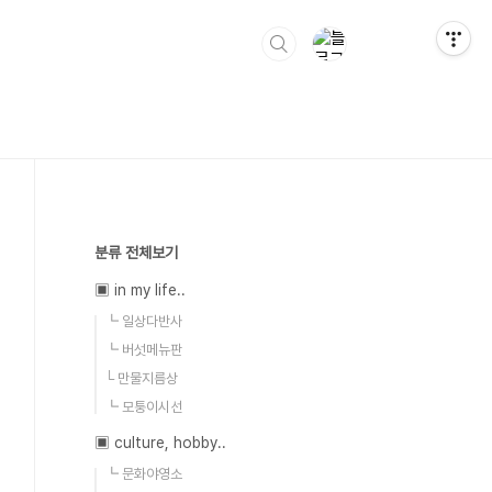
분류 전체보기
▣ in my life..
┗ 일상다반사
┗ 버섯메뉴판
└ 만물지름상
┗ 모퉁이시선
▣ culture, hobby..
┗ 문화야영소