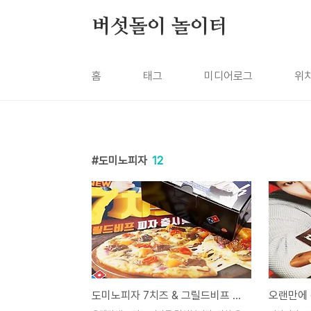
본문 바로가기
버섯돌이 놀이터
홈
태그
미디어로그
위
도미노피자
12
도미노피자 7치즈 & 그릴드비프 피자!