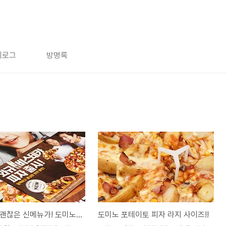
치로그
방명록
오랜만에 괜찮은 신메뉴가! 도미노 와규 앤 비스테카 피자.
도미노 포테이토 피자 라지 사이즈!!