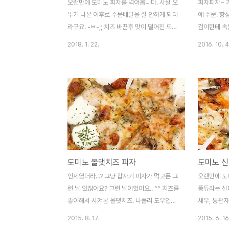
오랜만에 도미노 피자를 먹어봅니다. 사실 오
피자피자~ 
뚜기 나온 이후로 주문배달을 잘 안하게 되더
에 주문. 항
라구요. -ㅂ-;; 치즈 바꾼후 맛이 떨어진 도미
검이한테 속는
노가 치즈를 언급하며 광고하는게 참 웃기긴
고 많이 나
2018. 1. 22.
2016. 10. 4
하지만.. 맛은 제법 괜찮았습니다. 작년부터
다. 기본적으
인가 신제품들이 제법 먹을만하게 나오는 편
는 작은편. 
이에요. 치즈가 많이 들어간 피자는 무조건
창하지만..
맛있는거 같아요. ㅎㅎ
기본적인 조
없는 재료도,
적당히 어울
페퍼로니를 능
건 괜찮아서 
가격은 에러.
도미노 올댓치즈 피자
도미노 신
언제였더라...? 그냥 갑자기 피자가 먹고픈 그
오랜만에 도
런 날 있잖아요? 그런 날이었어요.. ^^ 치즈를
퐁듀라는 신메
좋아해서 시켜본 올댓치즈. 나폴리 도우입니
새우, 통관자
다. 4가지 치즈가 들어갔다는데.. 같은 세일
즈 소스가 발
2015. 8. 17.
2015. 6. 16
즈 포인트를 가졌음에도 불구하고.. 버거킹
연 제맛을 낼