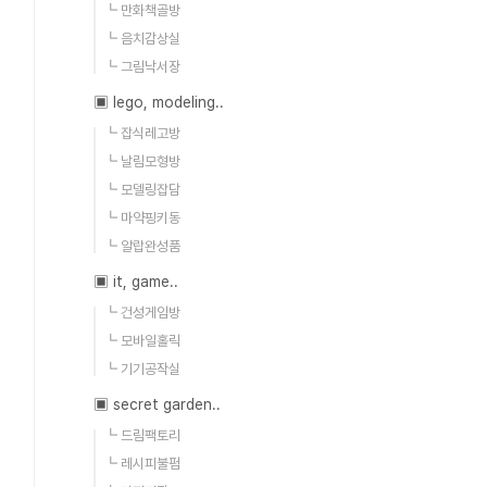
┗ 만화책골방
┗ 음치감상실
┗ 그림낙서장
▣ lego, modeling..
┗ 잡식레고방
┗ 날림모형방
┗ 모델링잡담
┗ 마약핑키동
┗ 알랍완성품
▣ it, game..
┗ 건성게임방
┗ 모바일홀릭
┗ 기기공작실
▣ secret garden..
┗ 드림팩토리
┗ 레시피불펌