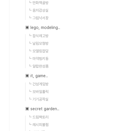
┗ 만화책골방
┗ 음치감상실
┗ 그림낙서장
▣ lego, modeling..
┗ 잡식레고방
┗ 날림모형방
┗ 모델링잡담
┗ 마약핑키동
┗ 알랍완성품
▣ it, game..
┗ 건성게임방
┗ 모바일홀릭
┗ 기기공작실
▣ secret garden..
┗ 드림팩토리
┗ 레시피불펌