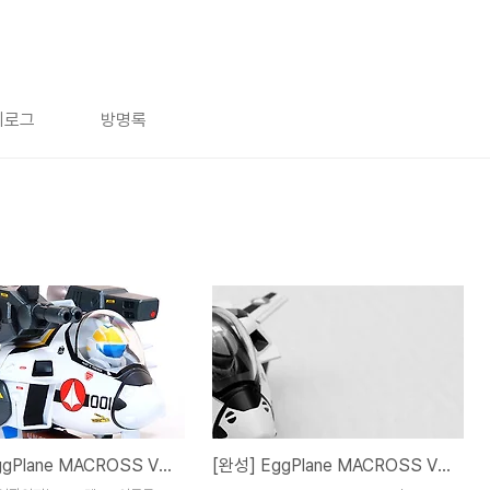
치로그
방명록
[완성] EggPlane MACROSS VF-1S Super Valkyrie - Roy Focker
[완성] EggPlane MACROSS VF-1A/J Valkyrie - H. ICHIJO