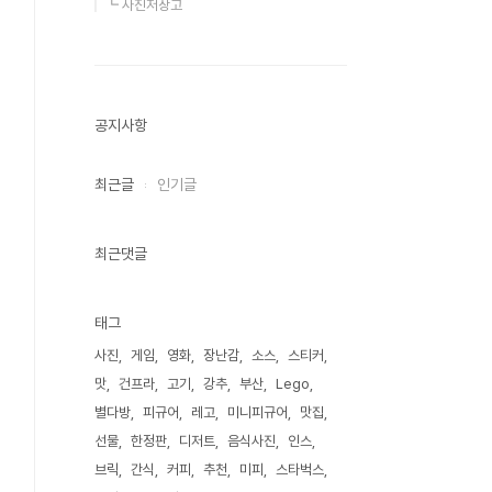
┗ 사진저장고
공지사항
최근글
인기글
최근댓글
태그
사진
게임
영화
장난감
소스
스티커
맛
건프라
고기
강추
부산
Lego
별다방
피규어
레고
미니피규어
맛집
선물
한정판
디저트
음식사진
인스
브릭
간식
커피
추천
미피
스타벅스