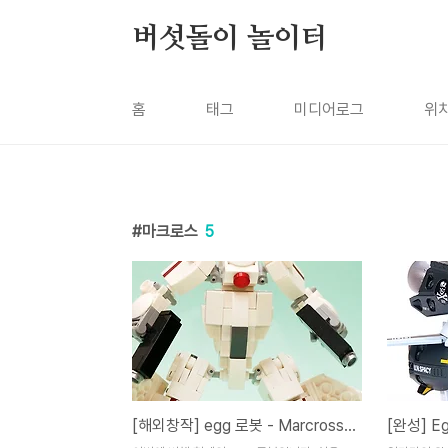
본문 바로가기
버섯돌이 놀이터
홈
태그
미디어로그
위
마크로스
5
[해외창작] egg 로봇 - Marcross Valkyrie