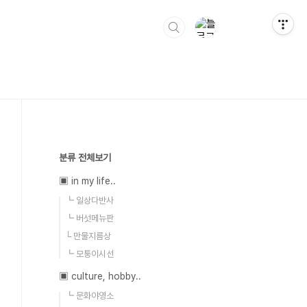
분류 전체보기
▣ in my life..
┗ 일상다반사
┗ 버섯메뉴판
└ 만물지름상
┗ 모퉁이시선
▣ culture, hobby..
┗ 문화야영소