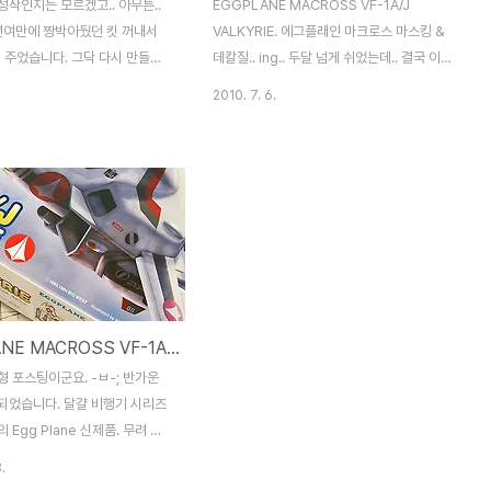
작인지는 모르겠고.. 아무튼..
EGGPLANE MACROSS VF-1A/J
년여만에 짱박아뒀던 킷 꺼내서
VALKYRIE. 에그플래인 마크로스 마스킹 &
 주었습니다. 그닥 다시 만들고
데칼질.. ing.. 두달 넘게 쉬었는데.. 결국 이
니었으나.. 로이포커잖아요~ 프라
녀석의 깜찍함에 넘어가 3일만에 뚝딱~ 해
2010. 7. 6.
마저 귀찮고 쉽지 않네요. -
버렸습니다. 덕분에 퀄리티는 개판. -_-; 하세
가 어찌나 부족한 부분들이 많은
가와 에그플래인의 신제품 마크로스 발키리
고가 좋아요. -ㅂ-;;; 사진은 옆굴
입니다. 에그플래인이라는건.. 유명 비행기들
입니다. 어찌나 하이라이트를 날
을 달걀 형태로 재해석해서 내놓은 일종의 에
 사진이 그냥 허~애요. -ㅁ-;; 요
어로계의 SD 같은 존재죠. ^^; 실지 기존 시
 히카루기와 달리 슈퍼팩 포함입
리즈들은 상당히 동글동글하며 달걀같은데..
 컬러는 상당히 많은 조합 끝에
이 녀석은 그 맛은 좀 덜한 편이죠. 그래도 나
 마음에 듭니다. 문제는.. 오래되
름 귀엽게 나오긴 했습니다. ^^ A형과 J형 중
는지 기억이 하나도 안난다는거~
선택해서 만들 수 있게 되어 있으며 외형상의
EGGPLANE MACROSS VF-1A/J VALKYRIE.
 하면서도 그랬지만... 사진으로
차이는 헤드뿐입니다. 그 외에는 데칼의 차이
 만들었네요. ;;; 그래도 어쩔 수
죠. ^^ 저는 J형으로 조립해서 A형 데칼링을
 포스팅이군요. -ㅂ-; 반가운
차니즘을 이길건 없어요..
했습니다. -ㅂ-;; 그냥..
되었습니다. 달걀 비행기 시리즈
 Egg Plane 신제품. 무려 마
 VF-1. +_+ 에그플래인 답지
.
출. 뭐 원래 데칼 때면 단조로운