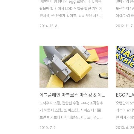
이번엔 비행 형태의 egg 로봇입니다. 처음
얼마만의 완성
봤을때 확 반해서 LDD 작업을 했던 기억이
도색한지 1
있네요. ^^ 요렇게 말이죠. ㅎㅎ 오랜 시간이
데칼/마감 해
지나서 실제로 만들어 보게 되었습니다. 정식
픈 킷은 아
2014. 12. 6.
2012. 11. 7.
명칭은 모르겠지만.. 정말 딱 마크로스 발키
끊었더니 그것
리를 닮지 않았나요? ^^ 변형을 기초로 하는
ㅂ-;; 게다
구조라.. 포즈 잡기가 좀 난해합니다. 거워크
지.. 역시 레
형태. 실제로는 팔의 각도가 한정적이라서 포
사장님 제공
즈 잡기 어렵습니다. 비행 형태.로봇부터 비
려 주셨는지..
행형태까지 아무런 제약 없이 완벽하게 변형
녀석은 이전
됩니다. 무기까지 달아주면 요렇게. 사실 좀
니다. 슈퍼팩
동글동글하니 귀엽죠? ^^ 구조적 한계로 생
탄생했는데..
각했던 것만큼 만족스럽진 않았지만.. 실제
서 뭘 섞었
에그플래인 마크로스 마스킹 & 데칼질.. ing..
변형까지 완벽 재현하는 모습은 참 감격스럽
@_@ 마무리
네요. egg 로봇 옵티머스와 더불어 정성이
보니 참 대충
도색후 마스킹, 접합선 수정. -ㅂ-; 조각맞추
오랜만에 모형
가장 많이 들어간 녀석입니다. ㅎㅎ
없숨돠.. 귀
기 하듯 마스킹.. 또 마스킹.. 사이즈 대비로
녀석이 발매
보면 버카보다 더한 데칼질.. 아.. 토나와.. =
인 하세가와의
ㅂ=;; 보이는대로.. A형, J형 섞어찌개하고 있
크로스 발키리
2010. 7. 2.
2010. 6. 28
습니다. 내맘대로라고나.. -ㅂ-;; 한 두시간 데
않은 2색 사