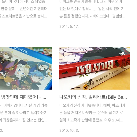
가 드디어 국내에 서비스 되었습
바이크를 만들어 봤습니다. 그냥 아무 의미
맵 반출 문제로 반년여간 지연되더
없는 내 멋대로 창작.. -_- 일단 시작 전에 기
오픈 스트리트맵을 기반으로 출시가
본 틀을 정했습니다. - 바이크인데.. 평범한
 조금 아쉬운 부분도 있으나 게임
두바퀴는 싫다. 삼륜으로 만들자. - 일반적인
2014. 5. 17.
 없네요. ^^ 이 게임은 포켓스
삼륜과는 다르게.. 앞쪽이 둘, 뒤쪽이 하나로.
 출몰지역이 얼마나 주변에 존재
- 바이크지만 몬스터 트럭처럼 아무대나 막
우 중요한 요소입니다. '포세
다닐 수 있었으면 좋겠다.- 그러니 앞바퀴 사
이 괜히 나오는게 아니죠. ㅋ 게
이즈는 최대한 키우고.. 뒷바퀴는 상대적으로
굉장히 심플하기 때문에 큰 어려움
줄인다. - 피규어 탑승은 텀블러처럼 누운 형
 파고들다보면 제법 많은 것들을
태로. 그리고.. 부수고 만들고.. 부수고 만들
합니다. 알고 하면 더 좋은 팁들,
고.. 의 반복. .. 해서 이런 녀석이 탄생! 자동차
까요? 01. '힌트'를 보자 메뉴
아닙니다! 삼륜 바이크에요! 앞뒤 바퀴는 타
우상단에 '힌트'라는 메뉴가 존
이어 사이즈만 다르고 휠은 동일합니다. 노란
[PSVita] 병맛인데 재미있어! - 성마도 이야기
나오키의 신작. 빌리배트(Billy Bat) 1권.
한번 눌러보면 가장 기본이 되는
색은 뽀인뜨! 사실.. 만들다 보니.. 바퀴에 회
주니 봐 두시면 좋아요. ^^ 02.
전축이 생겨나게 되었고.. 이왕 그런거 좀 더
임 이야기입니다. 사실 게임 리뷰
나오키의 신작이 나왔습니다. 해피, 마스터키
 설정 변경 설정에 '배터리 절전'
활용해 보자!! ...
려운 분야 중 하나라고 생각하는지
튼 등을 거쳐온 나오키는 '몬스터'를 계기로
많이 귀찮은지라.. 잘 안쓰는 편인
일약 최고작가 반열에 올랐죠. 이후 20세기
에 예상치 못한 게임에 꽂혀서.. ㅎ
소년, 플루토를 연달아 히트시킨 후 나온 새
0.
2010. 10. 3.
a용 [성마도 이야기]입니다. 컴파일
로운 작품입니다. 개인적으로 나오키의 실력