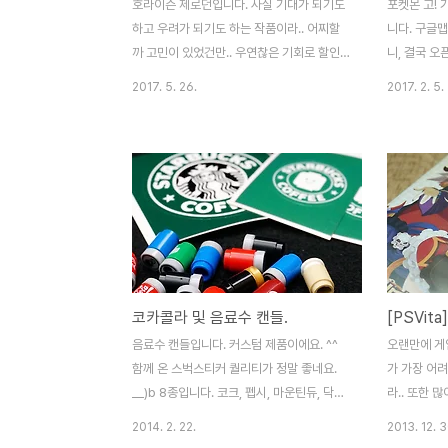
호라이즌 제로던입니다. 사실 기대가 되기도
포켓몬 고! 
하고 우려가 되기도 하는 작품이라.. 어찌할
니다. 구글
까 고민이 있었건만.. 우연찮은 기회로 할인
니, 결국 
쿠폰이 적용되어 좋은 가격에 구입하게 된 리
되었습니다.
2017. 5. 26.
2017. 2. 5.
미티드 에디션. 사실상 쓸모는 없는 스티커와
진행에 무리는
뱃지. 사실 리미티드의 꽃은 이거죠. 스틸북
탑과 몬스터
을 너무나 좋아라 하는 버섯. 하앍~ 아트북도
하느냐가 매
시간이 지나면 짐이 되는 경우가 많은데.. 이
권'이라는 말
렇게 미니로 사이즈를 맞춰주니 참 좋습니다.
임 자체는 
호라이즌은 참 많은 작품들의 향기를 느낄 수
이 없지만..
있는 게임입니다. 2016 최고의 작품이었던
알게 되기도 
위쳐의 스토리텔링을 필두로, 언차티드나 툼
몇가지 알아볼
레이더의 액션감을 느끼기도 하구요. 몬헌을
를 열어보면 
코카콜라 및 음료수 캔들.
벤치마킹한 느낌이 강한 전투도 있네요. 물론
재합니다. 
그 하나하나를 다 따라잡은 것은 아닙니다만,
게임법을 알려
음료수 캔들입니다. 커스텀 제품이에요. ^^
오랜만에 게
적절히 잘 버무려놓은 수작이라고 생각됩니
배터리 광탈.
함께 온 스벅스티커 퀄리티가 정말 좋네요.
가 가장 어
다. 2016에..
..
__)b 8종입니다. 코크, 펩시, 마운틴듀, 닥터
라.. 또한 
페퍼, 락스타, 몬스터 순입니다. 물론 네이밍
데.. 오랜만
2014. 2. 22.
2013. 12. 3
을 그대로 쓰면 문제가 생길 수 있으니 적당
ㅎ PSVit