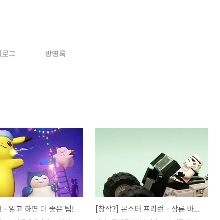
치로그
방명록
 - 알고 하면 더 좋은 팁!
[창작?] 몬스터 프리런 - 삼륜 바이크