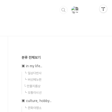
분류 전체보기
▣ in my life..
┗ 일상다반사
┗ 버섯메뉴판
└ 만물지름상
┗ 모퉁이시선
▣ culture, hobby..
┗ 문화야영소