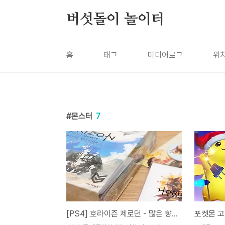
본문 바로가기
버섯돌이 놀이터
홈
태그
미디어로그
위
몬스터
7
[PS4] 호라이즌 제로던 - 많은 향이 잘 버무러진 RPG.
포켓몬 고!