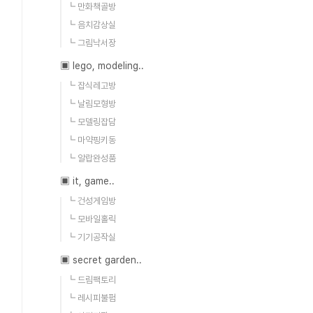
┗ 만화책골방
┗ 음치감상실
┗ 그림낙서장
▣ lego, modeling..
┗ 잡식레고방
┗ 날림모형방
┗ 모델링잡담
┗ 마약핑키동
┗ 알랍완성품
▣ it, game..
┗ 건성게임방
┗ 모바일홀릭
┗ 기기공작실
▣ secret garden..
┗ 드림팩토리
┗ 레시피불펌