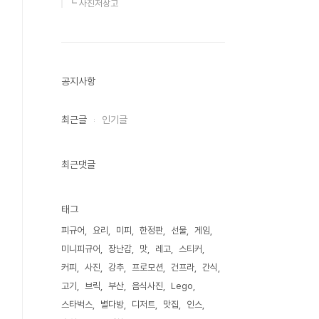
┗ 사진저장고
공지사항
최근글
인기글
최근댓글
태그
피규어
요리
미피
한정판
선물
게임
미니피규어
장난감
맛
레고
스티커
커피
사진
강추
프로모션
건프라
간식
고기
브릭
부산
음식사진
Lego
스타벅스
별다방
디저트
맛집
인스