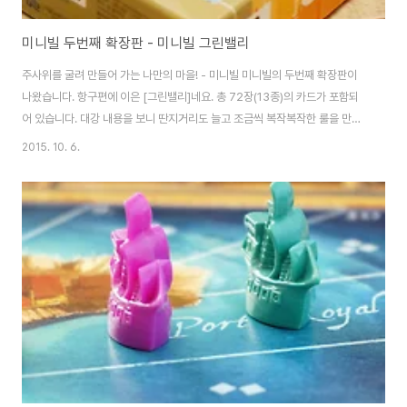
미니빌 두번째 확장판 - 미니빌 그린밸리
주사위를 굴려 만들어 가는 나만의 마을! - 미니빌 미니빌의 두번째 확장판이
나왔습니다. 항구편에 이은 [그린밸리]네요. 총 72장(13종)의 카드가 포함되
어 있습니다. 대강 내용을 보니 딴지거리도 늘고 조금씩 복작복작한 룰을 만들
어내는 카드들이 추가되었네요. 본편만 즐길지, 어느 확장팩을 포함해서 즐길
2015. 10. 6.
지는 자유! 사실 저도 아직 못해봐서.. 흑흑.. ㅜ_ㅜ 본편-항구-그린밸리3종류
의 카드가 섞이다보니 정리하기 어렵기도 하죠. 근데 미니빌 카드에는 작은 센
스가 있습니다. 카드 상단 주사위 그림 위에 보이는 별표시. 저게 바로 카드를
구분짓는 열쇠! 아무 표시가 없는게 본편, 별 하나짜리가 항구편, 별 두개짜리가
그린밸리입니다. ^^카드가 섞여도 사실 별 걱정이 없겠죠? 카드가 늘어남에 따
라 미니빌 수입사..