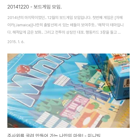
20141220 - 보드게임 모임.
2014년의 마지막이었던.. 12월의 보드게임 모임입니다. 첫번째 게임은 [자메
이카(Jamaica)]나란히 출발선에 서 있는 배들이 보여주듯.. '해적'이 테마입니
다. 해적답게 금은 보화.. 그리고 전투의 상징인 대포. 행동카드 3장을 들고 그
중 한장을 선택해 플레이하는 방식입니다. 중앙의 그림은 그냥 일러. 상단 좌우
2015. 1. 6.
측의 작은 마크들이 실제 행동을 나타냅니다. 뱃길을 따라 전진도 후진도 하고..
적(상대)를 만나면 전투도 벌이곤 하죠. ㅎㅎ 전체적인 모습은 이러합니다. 두
개의 숫자 주사위를 이용하고. 특수 주사위 한개는 전투에 사용됩니다. 빨리 돌
아서 한명이 골라인까지 도착하면 게임이 끝납니다. 높은 점수를 얻는 사람이
승자. (1등으로 돈다고 승리는 아닙니다.) 제 창고는 풍족했고.. 높은 보너스 ..
주사위를 굴려 만들어 가는 나만의 마을! - 미니빌