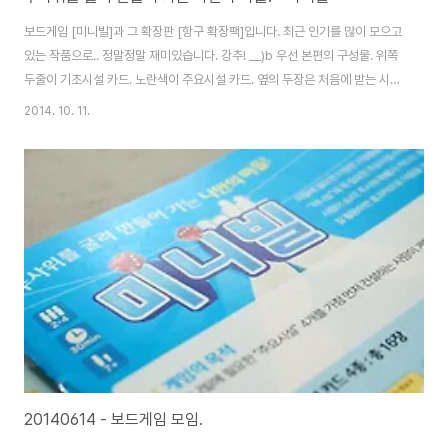
보드게임 [미니빌]과 그 확장판 [항구 확장팩]입니다. 최근 인기를 많이 모으고
있는 작품으로.. 정말정말 재미있습니다. 강추! __)b 우선 본편의 구성물. 위쪽
두줄이 기초시설 카드. 노란색이 주요시설 카드. 옆의 두장은 처음에 받는 시작
카드입니다. 기초시설 카드를 통해 돈을 불려서 주요시설 카드 4장을 모두 건
2014. 10. 11.
설하면 게임이 끝나게 됩니다. 간단하죠? 실제로도 쉽게 배우고 빠르게 할 수
있는 게임입니다. 포함된 돈과 주사위. 기본적으로 주사위 게임이다보니 주사
위 운빨이 좀 필요하긴 합니다. ㅋ 요건 항구 확장팩 카드. 주요시설 카드 3장과
여러장의 기초시설 카드들이 추가됩니다. 본편만으로도 재미있지만.. 확장팩이
추가되고 나면 더 많은 작전들이 활용 가능해집니다. 이게 생산 트리를 잘 타야
하는 게임..
20140614 - 보드게임 모임.