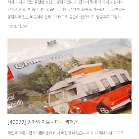
제가 가지고 있는 유일한 프랜즈 봉다리입니다. 갑자기 몇개 더 가지고 싶어지
긴 했지만요. ㅋ 중간따위 없습니다. 후다닭 완성. 탑승도 가능합니다. 프랜즈는
롱다리라 일반 피규어와 달리 3스터드의 공간이 필요하죠. 엉덩이쪽 고정이 불
가능하니 발부분 고정 방식을 사용합니다. 응? 근데 갑자기 미니캠퍼밴이 튀어
2013. 11. 22.
나왔네요? 사실 이것때문에 급하게 요 녀석을 만들었지요. ㅎㅎ 요렇게 타이어
를 바꿔줍니다. ^^ 어때요? 좀 더 캠퍼밴스럽지 않나요? ^^ 아.. 예쁘다고 또 혼
자 만족중입니다. ^^; 어때요? 휠이.. 닮았지요? ^^ 패션의 완성은 신발, 자동차
의 완성은 타이어 아니겠습니까!!! (뭐래?) 더욱 귀여워진 캠퍼밴. ^^ 41999에
이어 두번째로 타이어 교체를 한 제품이 되어버렸어요. ㅎㅎ 자, 다들 ..
[40079] 엄마와 아들~ 미니 캠퍼밴
국민레고에 가깝죠? 캠퍼밴의 미니 버전의 나왔습니다. 이미 국내에서도 프로