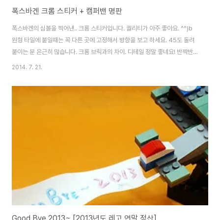
폭스바겐 크롬 스티커 + 캠퍼밴 명판
폭스바겐의 심볼을 찍어낸.. 크롬 스티커입니다. 퀄리티가 아주 좋아요. ^^)b
원형 타일에 붙일때는 꼭 다른 곳에 고정해서 방향을 보고 하세요. 45도 돌려
붙이는 분 은근히 많습니다. 크롬 브릭과의 차이. 디테일 정말 좋네요! 반짝반짝
~* 스티커가 싫어서 안붙이고 있던 제 캠퍼밴도 드디어 마크를 달았습니다. ^^
2014. 7. 21.
역시 마크를 달아줘야 뽀대가 사는군요! 캠퍼밴 세가족. 마크가 다 다르네요. ㅎ
ㅎ 미니쿠퍼도 발매되면 이렇게 되려나요.. ㄷㄷㄷ 두번째는 명판 스티커입니
다. 브릭으로 명판을 만들어주면 좋지만.. 만들 능력이 안되어.. ㅜ_ㅜ 일단 간
단하게 해봤습니다. 100x65짜리가 있으면 딱일거 같은데.. 조금 크네요. 그래
도 정말 잘 어울립니다! UCS급이 많이 없는 저에게는.. R2D2 이후 첫 명판..
Good Bye 2013~ [2013년도 레고 연말 정산]