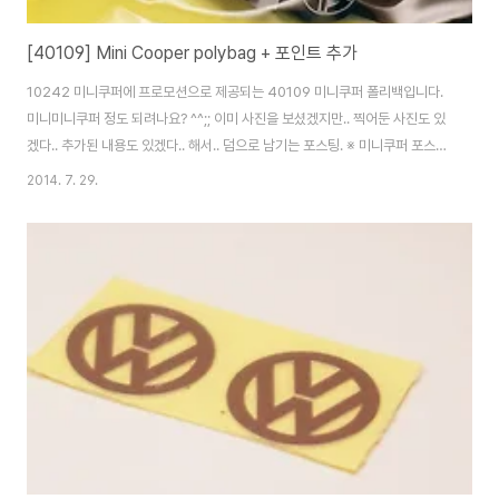
[40109] Mini Cooper polybag + 포인트 추가
10242 미니쿠퍼에 프로모션으로 제공되는 40109 미니쿠퍼 폴리백입니다.
미니미니쿠퍼 정도 되려나요? ^^;; 이미 사진을 보셨겠지만.. 찍어둔 사진도 있
겠다.. 추가된 내용도 있겠다.. 해서.. 덤으로 남기는 포스팅. ※ 미니쿠퍼 포스팅
보기 ▽[10242] 준비 되셨습니까? MINI Cooper가 나왔습니다! - 2014.
2014. 7. 29.
07. 29. 다음 메인에 올라갔습니다. 언제 저기에 올려두셨는지.. 방문자가 이상
하게 늘길래 봤더니.. 쿨럭..; 모두모두 환영합니다. ^^ 소소한 인스와 부품들.
현재 저 브라켓과 지붕 부품이 씨가 마르고 있다죠? 색놀이가 당연히 유행하리
라 생각했지만.. 사람들 참 빠릅니다. ㅋ 참고로 색놀이가 현실적으로(부품수와
별도로) 매우 어려운 10242에 비해.. 이 녀석은 부품 ..