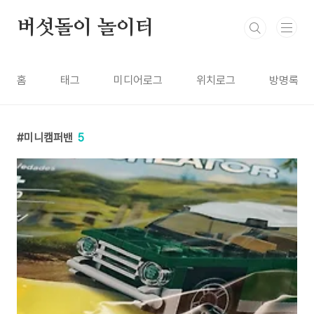
본문 바로가기
버섯돌이 놀이터
홈
태그
미디어로그
위치로그
방명록
미니캠퍼밴
5