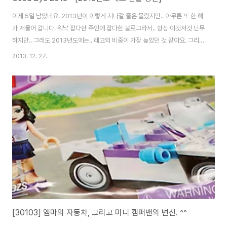
이제 5일 남았네요. 2013년이 이렇게 지나갈 줄은 몰랐지만.. 아무튼 또 한 해
가 저물어 갑니다. 워낙 잡다한 주인에 잡다한 블로그라서.. 항상 이것저것 난무
하지만.. 그래도 2013년도에는.. 레고의 비중이 가장 높았던 것 같아요. 그리고
새 카메라, 사진이 나머지..? 프라질 할때는 잘 하던 건데.. 레고로 돌아선 이후
2013. 12. 27.
엔 처음 해 봅니다. 2013년도에는.. 큰 제품이 하나도 없네요. 작년엔 이것저것
만들었었는데.. ㅠㅠㅋ [31004] 간달프 완성형.
http://noleter.tistory.com/1508 2013년도 강력추천 제품. 없으세요? 꼭
사세요~! [79005] LEGO The Wizard Battle
http://noleter.tistory.com/1519 마법사들의 전투씬을 그린..
[30103] 엠마의 자동차, 그리고 미니 캠퍼밴의 변신. ^^