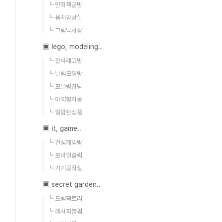
┗ 만화책골방
┗ 음치감상실
┗ 그림낙서장
▣ lego, modeling..
┗ 잡식레고방
┗ 날림모형방
┗ 모델링잡담
┗ 마약핑키동
┗ 알랍완성품
▣ it, game..
┗ 건성게임방
┗ 모바일홀릭
┗ 기기공작실
▣ secret garden..
┗ 드림팩토리
┗ 레시피불펌