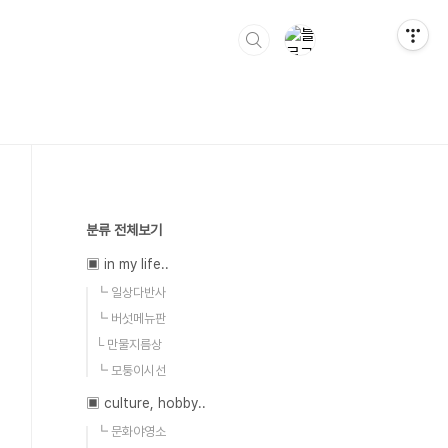
분류 전체보기
▣ in my life..
┗ 일상다반사
┗ 버섯메뉴판
└ 만물지름상
┗ 모퉁이시선
▣ culture, hobby..
┗ 문화야영소