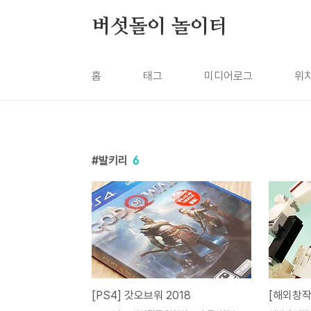
본문 바로가기
버섯돌이 놀이터
홈
태그
미디어로그
위
발키리
6
[PS4] 갓오브워 2018