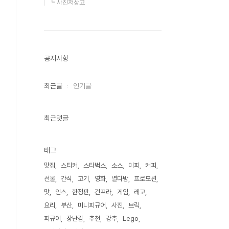
┗ 사진저장고
공지사항
최근글
인기글
최근댓글
태그
맛집
스티커
스타벅스
소스
미피
커피
선물
간식
고기
영화
별다방
프로모션
맛
인스
한정판
건프라
게임
레고
요리
부산
미니피규어
사진
브릭
피규어
장난감
추천
강추
Lego