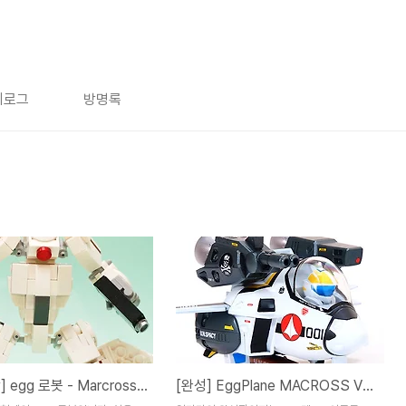
치로그
방명록
[해외창작] egg 로봇 - Marcross Valkyrie
[완성] EggPlane MACROSS VF-1S Super Valkyrie - Roy Focker