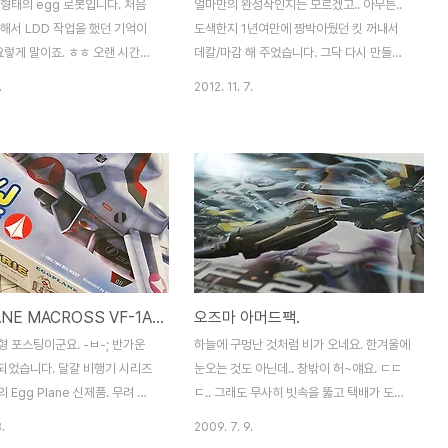
형태의 egg 로봇입니다. 처음
얼마만의 완성작인지는 모르겠고.. 아무튼..
해서 LDD 작업을 했던 기억이
도색한지 1년여만에 짱박아뒀던 킷 꺼내서
 요렇게 말이죠. ㅎㅎ 오랜 시간이
데칼/마감 해 주었습니다. 그닥 다시 만들고
로 만들어 보게 되었습니다. 정식
픈 킷은 아니었으나.. 로이포커잖아요~ 프라
.
2012. 11. 7.
지만.. 정말 딱 마크로스 발키
끊었더니 그것마저 귀찮고 쉽지 않네요. -
았나요? ^^ 변형을 기초로 하는
ㅂ-;; 게다가 어찌나 부족한 부분들이 많은
즈 잡기가 좀 난해합니다. 거워크
지.. 역시 레고가 좋아요. -ㅂ-;;; 사진은 옆굴
로는 팔의 각도가 한정적이라서 포
사장님 제공입니다. 어찌나 하이라이트를 날
습니다. 비행 형태.로봇부터 비
려 주셨는지.. 사진이 그냥 허~애요. -ㅁ-;; 요
아무런 제약 없이 완벽하게 변형
녀석은 이전 히카루기와 달리 슈퍼팩 포함입
까지 달아주면 요렇게. 사실 좀
니다. 슈퍼팩 컬러는 상당히 많은 조합 끝에
귀엽죠? ^^ 구조적 한계로 생
탄생했는데.. 마음에 듭니다. 문제는.. 오래되
큼 만족스럽진 않았지만.. 실제
서 뭘 섞었는지 기억이 하나도 안난다는거~
EGGPLANE MACROSS VF-1A/J VALKYRIE.
오즈마 아머드팩.
벽 재현하는 모습은 참 감격스럽
@_@ 마무리 하면서도 그랬지만... 사진으로
 로봇 옵티머스와 더불어 정성이
보니 참 대충 만들었네요. ;;; 그래도 어쩔 수
 포스팅이군요. -ㅂ-; 반가운
하늘에 구멍난 것처럼 비가 오네요. 한겨울에
들어간 녀석입니다. ㅎㅎ
없숨돠.. 귀차니즘을 이길건 없어요..
되었습니다. 달걀 비행기 시리즈
눈오는 것도 아닌데.. 창밖이 허~얘요. ㄷㄷ
 Egg Plane 신제품. 무려 마
ㄷ.. 그래도 무사히 빗속을 뚫고 택배가 도착
 VF-1. +_+ 에그플래인 답지
했습니다. 대한통운 아즈씨 감솨감솨. (__)
.
2009. 7. 9.
출. 뭐 원래 데칼 때면 단조로운
네.. 메사이어 첫 말매때부터 난 이걸로 살거