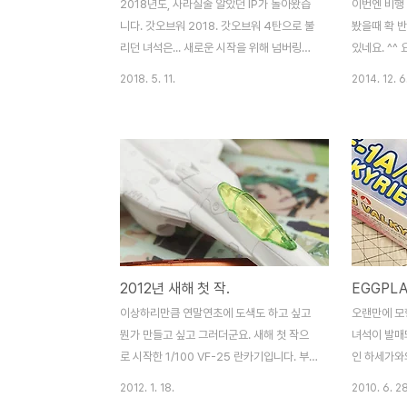
2018년도, 사라질줄 알았던 IP가 돌아왔습
이번엔 비행 
니다. 갓오브워 2018. 갓오브워 4탄으로 불
봤을때 확 반
리던 녀석은... 새로운 시작을 위해 넘버링을
있네요. ^^
뺀채 출시되었네요. 이 녀석을 기점으로 또 3
지나서 실제
2018. 5. 11.
2014. 12. 6
부작이 펼쳐질 예정이라고 합니다. 산타모니
명칭은 모르겠
카. 갓오브워 한글화는 당연한거겠죠? 내용
리를 닮지 않
물은 역시 심플. 새로운 갓오브워를 만나볼까
구조라.. 포
요? 이번작은 난이도가 제법 있는 것으로 알
형태. 실제
려지고 있습니다. 개인적으로는 노말로 시작
즈 잡기 어렵
했다 쉬움으로 내렸네요. 난이도에 따른 제한
행형태까지 
은 없습니다. (트로피도) 늙어버린 크레토스
됩니다. 무기
를 만나는건 많은 생각이 들게 됩니다. 여러
동글동글하니 
부분에서 RPG스러운 것들이 눈에 들어옵니
각했던 것만
2012년 새해 첫 작.
다. 대세가 되어버린 오픈월드 게임들의 그것
변형까지 완
과 많이 닮아 있네요. 하지만 갓오브워는 액
네요. egg
이상하리만큼 연말연초에 도색도 하고 싶고
오랜만에 모형
션 어드벤쳐죠. ㅋ 이 도끼가 이번 여행의 친
가장 많이 
뭔가 만들고 싶고 그러더군요. 새해 첫 작으
녀석이 발매
구입니다. 갓오브워..
로 시작한 1/100 VF-25 란카기입니다. 부
인 하세가와의
분도색에 먹선 끝났고 이제 데칼(씰)질 남아
크로스 발키리
2012. 1. 18.
2010. 6. 28
있네요. 아마 설 연휴에 완성될 듯 합니다. 다
않은 2색 사