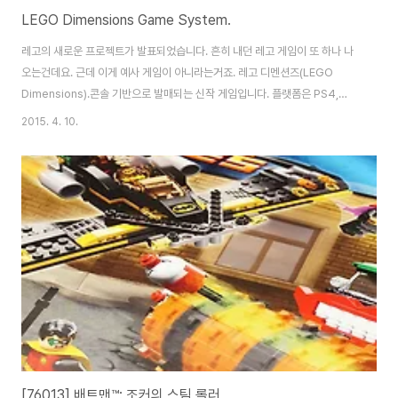
LEGO Dimensions Game System.
레고의 새로운 프로젝트가 발표되었습니다. 흔히 내던 레고 게임이 또 하나 나
오는건데요. 근데 이게 예사 게임이 아니라는거죠. 레고 디멘션즈(LEGO
Dimensions).콘솔 기반으로 발매되는 신작 게임입니다. 플랫폼은 PS4,
PS3, Xbox One, Xbox360, WiiU까지 5종. 전기종 멀티를 기본으로 하던
2015. 4. 10.
레고 게임의 전례를 봤을때.. 차이점이 있습니다. 바로 거치형 콘솔에만 적용된
다는 점입니다. PSVita, 3DS, NDS 같은 휴대용 기기들이 빠져 있죠. 이 점이
바로 이 게임의 특징을 말하는 부분이기도 합니다. Teaser를 보면 어느정도
이해가 가능합니다. 위의 영상은 Extended Cut. 이미 해외 토쩔 등에서는 발
빠른 프리오더에 들어갔는데.. 그 가격이 일반 게임 타이틀에 비..
[76013] 배트맨™: 조커의 스팀 롤러