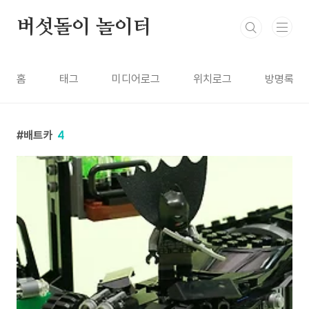
본문 바로가기
버섯돌이 놀이터
홈
태그
미디어로그
위치로그
방명록
배트카
4