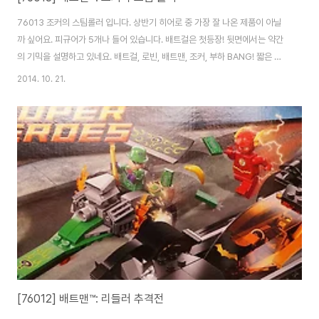
76013 조커의 스팀롤러 입니다. 상반기 히어로 중 가장 잘 나온 제품이 아닐
까 싶어요. 피규어가 5개나 들어 있습니다. 배트걸은 첫등장! 뒷면에서는 약간
의 기믹을 설명하고 있네요. 배트걸, 로빈, 배트맨, 조커, 부하 BANG! 짧은 로
빈은 뭔가 좀 어색하네요. ㅎ배트맨은 이제 지겹..;; 마치 트랙터 같은 모습을 보
2014. 10. 21.
여주는 스팀롤러는 정말 잘 나왔습니다. 유일하게 허전한 조정석 내부는 제외
하면 흠 잡을 곳이 없을만큼 잘 나온 제품. 새로운 디자인의 배트윙입니다. 날개
부가 독특한데.. 바로 이런식으로 변형이 가능합니다. 날개를 접으니 마치 보트
같죠? 푸짐하고 알찬 구성의 76013입니다. 추천. 76012 리들러 추격전에 들
어있던 배트카와의 비교. 둘 다 제법 잘 나왔어요. 올해 배트맨은 상당히 괜찮..
[76012] 배트맨™: 리들러 추격전