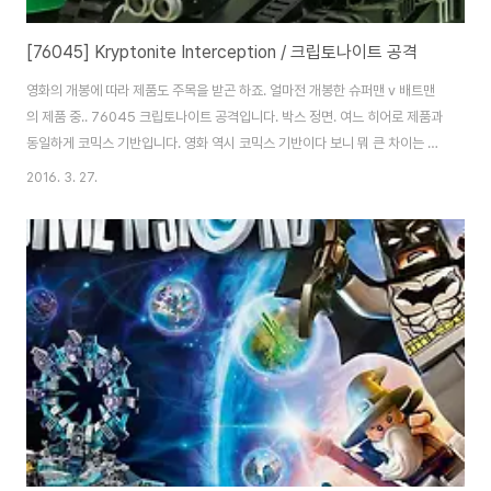
[76045] Kryptonite Interception / 크립토나이트 공격
영화의 개봉에 따라 제품도 주목을 받곤 하죠. 얼마전 개봉한 슈퍼맨 v 배트맨
의 제품 중.. 76045 크립토나이트 공격입니다. 박스 정면. 여느 히어로 제품과
동일하게 코믹스 기반입니다. 영화 역시 코믹스 기반이다 보니 뭐 큰 차이는 없
는 듯 해요. 박스 뒷면.몇가지 기믹을 선보이고 있습니다. 브릭 봉다리는 3개.
2016. 3. 27.
인스는 두권, 코믹북과 스티커가 포함되어 있습니다. 스티커의 렉스코프 로고
가 눈에 띄네요. 배트맨입니다. 역시 턱이 오픈된 형태의 헬멧과 장화 표현이 눈
에 띄네요. 신형 마스크 제품의 배트맨들은 기존에 비해 페이스 컬러도 짙은 편
입니다. 선탠 좀 했나봐요. ^^; 이번 영화에서 사용되는 표창 디자인 괜찮던데..
은색으로 뽑아준건 고맙지만 금형도 좀 바뀌었으면 하는 아쉬움이 있긴 해요.
렉스코..