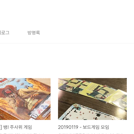
치로그
방명록
] 뱅! 주사위 게임
20190119 - 보드게임 모임