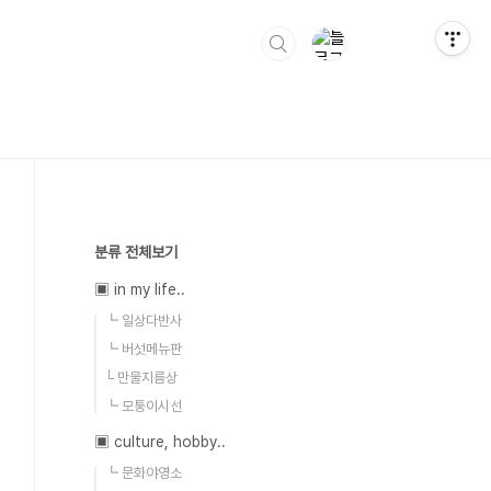
분류 전체보기
▣ in my life..
┗ 일상다반사
┗ 버섯메뉴판
└ 만물지름상
┗ 모퉁이시선
▣ culture, hobby..
┗ 문화야영소