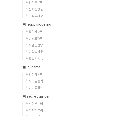
┗ 만화책골방
┗ 음치감상실
┗ 그림낙서장
▣ lego, modeling..
┗ 잡식레고방
┗ 날림모형방
┗ 모델링잡담
┗ 마약핑키동
┗ 알랍완성품
▣ it, game..
┗ 건성게임방
┗ 모바일홀릭
┗ 기기공작실
▣ secret garden..
┗ 드림팩토리
┗ 레시피불펌