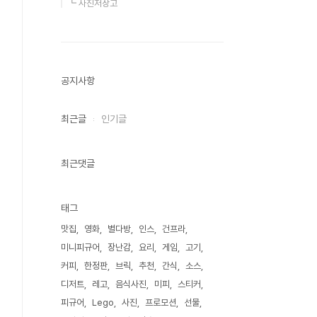
┗ 사진저장고
공지사항
최근글
인기글
최근댓글
태그
맛집
영화
별다방
인스
건프라
미니피규어
장난감
요리
게임
고기
커피
한정판
브릭
추천
간식
소스
디저트
레고
음식사진
미피
스티커
피규어
Lego
사진
프로모션
선물