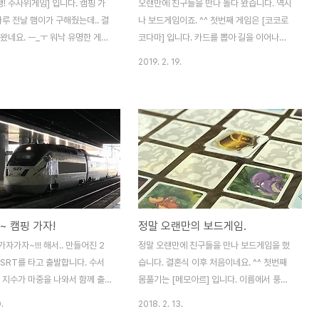
뱅! 주사위게임] 입니다. 캠핑 가
오랜만에 친구들을 만나 놀다 왔습니다. 역시
하루 전날 햄이가 구해줬는데.. 결
나 보드게임이죠. ^^ 첫번째 게임은 [코코로
왔네요. ㅡ_ㅜ 워낙 유명한 게임
코다마] 입니다. 카드를 뽑아 길을 이어나가
주사위를 이용한 버전으로 만든 작
는 게임이에요. 이렇게 자기 보드판에 길을
2019. 2. 19.
래서 나름 운빨도 필요하고, 적
만들어가면 됩니다. 더 길게 잘 이어가면서
볍게 돌리기엔 뱅!보다 나은 면
길 아래 이미지의 개수에 따라 점수를 획득하
 3인부터 플레이 가능. 4인 정도
는 방식. 57점으로 1등 했습니다! 훗. 물론 이
만합니다. 물론 많으면 더 재미
날의 운은 여기서 끝. ㅡ_ㅜ 두번째 게임. [메
백이 같이 들어있는데 독특하네요.
르카도] 자원을 투자해서 각각 아이템에 걸려
관하라고 있는 듯. 모두 꺼내면
있는 점수를 획득하는 게임. 세번째 게임은
니다.. 역할 카드. 그리고 각자
[크립트] 입니다. 중앙에 배치된 카드에 각자
른 캐릭터 카드 16장. 제법 재미
의 주사위를 배팅하고, 주사위를 굴려 얻느냐
도 많습니다. ㅎㅎㅎ 이 게임의
마느냐를 따지게 됩니다. 아직 한글화가 안된
~ 캠핑 가자!
정말 오랜만의 보드게임.
. 주사위를 얼마나 잘 굴려 조
작품이라 규칙이 조금 모호한 부분이 있었어
게임의 관건이죠. 총알은 생명력
요. 마지막으로 [기즈모]를 해봤습니다. 구슬
자가자~!!! 해서.. 만들어진 2
정말 오랜만에 친구들을 만나 보드게임을 했
 인디언 습격에 사용됩니다. 저
자원을 얻고, 그걸 이용해서 각자의 시설을 ..
 SRT를 타고 출발합니다. 수서
습니다. 결혼식 이후 처음이네요. ^^ 첫번째
 지수가 마중을 나와서 함께 출
몸풀기는 [메모아르] 입니다. 이름에서 풍겨
언제나 캠핑 목표는 같으니까요.
지듯.. 암기력 테스트죠. 배경과 캐릭터 양쪽
.
2018. 2. 13.
소에 들렀습니다. 데빈형도 만나
을 외워야 해서 헷갈리기도 하고, 어느정도