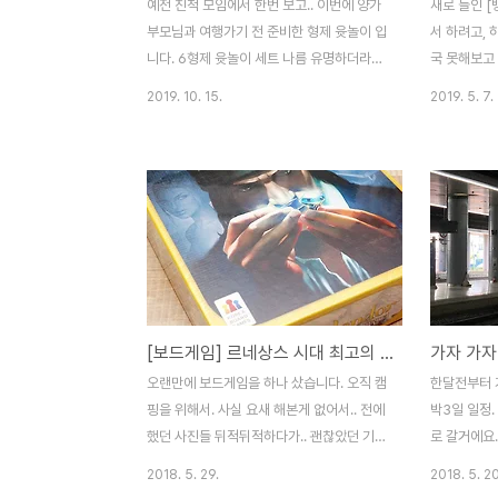
예전 친척 모임에서 한번 보고.. 이번에 양가
새로 들인 [
부모님과 여행가기 전 준비한 형제 윳놀이 입
서 하려고, 
니다. 6형제 윳놀이 세트 나름 유명하더라구
국 못해보고 
요. 사이즈는 큰거~ 무조건 큰거로 하세요!!!
인 뱅! 을,
2019. 10. 15.
2019. 5. 7.
아마 나무윷 중에서는 가장 큰 사이즈였던걸
품입니다. 그
로.. 구성품. 푸짐하쥬? 두가지 컬러의 말과
은 인원이 가
미니 윷도 포함되어 있습니다. 미니윷까지 말
이 많습니다.
로 사용하면 3팀 플레이 가능! 윷판은 부직포
만 되어도 할
로 되어 있어서 잘 구겨지지 않고 좋습니다.
있죠. 지퍼
깔끔한 윷세트. 빽도는 그려줘야겠네요. ㅎㅎ
컴포넌트 보
ㅎ 파우치에 넣어주면 딱 맞게 들어갑니다.
구성이 이렇습
말판, 말까지 모두 넣을 수 있어요. 어쩌다 한
의 능력이 다
번씩 하는 윷놀이는 큰걸로 해야 그 맛이 좋
있는 능력들
[보드게임] 르네상스 시대 최고의 보석상, 스플렌더
가자 가자
고, 재미가 더해집니다. ^^
핵심인 주사위
합하느냐가 
오랜만에 보드게임을 하나 샀습니다. 오직 캠
한달전부터 가
토큰, 화살은
핑을 위해서. 사실 요새 해본게 없어서.. 전에
박3일 일정.
화..
했던 사진들 뒤적뒤적하다가.. 괜찮았던 기억
로 갈거에요.
이 있던 스플렌더를 선택. 르네상스 시대 최
발합니다. 
2018. 5. 29.
2018. 5. 20
고의 보석상. 보석상들의 이야기를 다루고 있
중간에 휴게