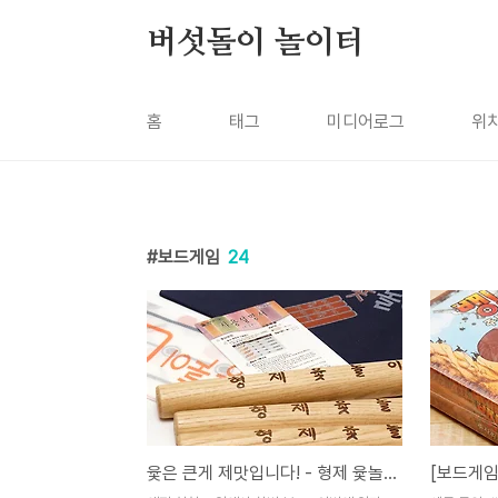
본문 바로가기
버섯돌이 놀이터
홈
태그
미디어로그
위
보드게임
24
윷은 큰게 제맛입니다! - 형제 윷놀이
[보드게임