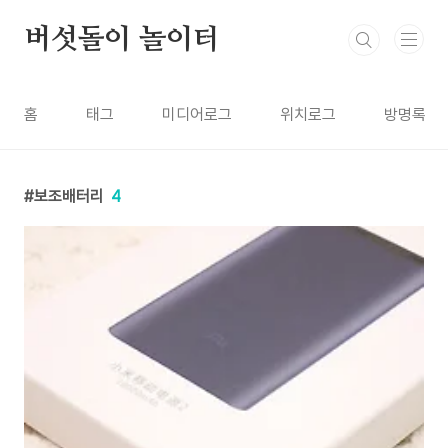
본문 바로가기
버섯돌이 놀이터
홈
태그
미디어로그
위치로그
방명록
보조배터리
4