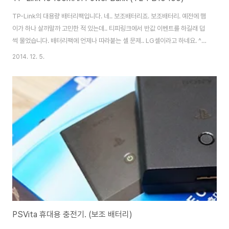
TP-Link의 대용량 배터리팩입니다. 네.. 보조배터리죠. 보조배터리. 예전에 햄
이가 하나 살까말까 고민한 적 있는데.. 티피링크에서 반값 이벤트를 하길래 덥
썩 물었습니다. 배터리팩에 언제나 따라붙는 셀 문제.. LG셀이라고 하네요. ^^
중국산 싸구려 셀을 사용한 제품들은.. 안정성에 문제가 있다고 합니다. 재원은
2014. 12. 5.
대강 이렇고.. 박스 뒷면. 박스 오픈!!! 패키지 깔끔하니 좋습니다. 구성품들. 두
개의 충전 포트를 제공합니다. 1A, 2A로 나뉘니 사용 제품에 따라 구분하면 되
겠네요. 두개 동시 충전도 물론 가능. 손전등 기능도 있긴 한데.. 그냥 폼이라고
생각해도 될 정도로 실용성은 그닥... 입니다. ㅋ 딱 하나 이해할 수 없는건.. 본
체 충전 포트 위치.. -_-; 왜 저렇게 뜬금없는 위치에 있..
PSVita 휴대용 충전기. (보조 배터리)