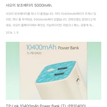
샤오미 보조배터리 5000mAh.
샤오미 보조배터리를 하나 더 들였습니다. 이미 10400mAh짜리가 두개나 있
지만..역시 좀 무거워요. 5000mAh짜리 모델입니다. 전파인증도 받았다고 하
네요. 샤오미 홈페이지에서 확인도 가능하다지만 귀찮으니 패스. 요렇게 속박
스가 하나 있구요. 요런 구성품들이 들어 있습니다. 뭐 평범하죠. ^^ 확실히 얇
2016. 1. 9.
긴 하네요. 근데 생각보다 크기는 컸습니다. 아이폰5랑 비교하면 거의 비슷한
정도.많이 큰건 아닌데 생각보단 컸다(길다?).. 는 정도? 얼떨결에 하나가 생겨
잘 사용하고 있는 10400mAh짜리와 비교하면 두께 차이가 ㅎㄷㄷ 요즘
10000mAh짜리 신형도 크기 괜찮더라구요. 근데 들고 다니다 딱 필요할때 한
번 충전할 용도로는 5000으로 넘침. 케이스도 하나 구해주었습니다. 블랙이
라고 해서 샀는데..
TP-Link 10400mAh Power Bank (TL-PB10400)