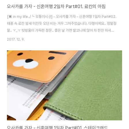
오사카를 가자 - 신혼여행 2일차 Part#01. 료칸의 아침
[▣ in my life../┗ 모퉁이시선] - 오사카를 가자 - 신혼여행 1일차 Part#02.
태풍 속 료칸 밤새 미친듯 오던 비는 겨우 그쳐주었습니다. 다행이에요.. 정말정
말.. ㅜ_ㅜ 빗방울이 가득한 창문.. 좋은 날 가면 발코니에 앉아 차 한잔 마셔도
참 좋을 것 같아요. - 누르면 커져요. 료칸의 뷰는 이런 모습입니다.구름이 아쉽
2017. 12. 9.
긴 하지만.. 전날을 기억한다면 그냥 감사하기만 한 하늘. 조식을 먹으러 갑니
다. 전날 신청해 놓은데로 조식이 준비됩니다. 일식과 양식 중 선택 가능해요.
전 양식을 선택했어요. 햄이는 당연히 일식. 저는 빵을 좋아하니까요. 계란후라
이도 선택이 가능합니다. 서니사이드업, 오버이지 등.. 일본식 계란말이는 조금
달아요. 원래는 아침을 안먹지만.. 료칸이 얼만데.. 챙겨먹..
오사카를 가자 - 신혼여행 1일차 Part#01. 스테이크랜드