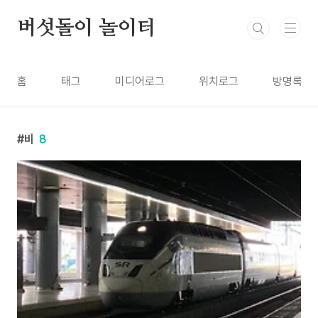
본문 바로가기
버섯돌이 놀이터
홈
태그
미디어로그
위치로그
방명록
비
8