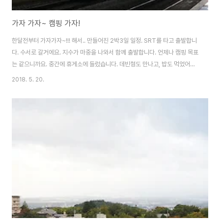
가자 가자~ 캠핑 가자!
한달전부터 가자가자~!!! 해서.. 만들어진 2박3일 일정. SRT를 타고 출발합니
다. 수서로 갈거에요. 지수가 마중을 나와서 함께 출발합니다. 언제나 캠핑 목표
는 같으니까요. 중간에 휴게소에 들렀습니다. 데빈형도 만나고, 밥도 먹었어요.
맛은 그냥 쏘쏘~ 했어요. 동계 올림픽으로 인해, 강원도 길이 새로 뚫려서.. 정
2018. 5. 20.
말 빠르게 갔습니다. 가는 길 상권들도 제법 바뀐 모습이 눈에 들어오더라구요.
아무튼 출발부터 도착까지 다해서 딱 두시간. 이제 리버힐즈도 많이 가까워졌
어요. ㅎㅎ 금요일에 도착하니 딱 한팀 있고, 썰렁~ 합니다. 편하게 텐트 치고..
시작해야죠? 하몽과 치즈로 시작했습니다. 아, 치즈 맛있더라구요. 하몽은 역시
나 짠맛 ㅋ 그리고 작년부터 이곳의 명소(?)로 떠오른 탁구장을 이용해 줍니
다...