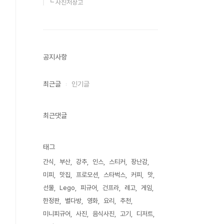
┗ 사진저장고
공지사항
최근글
인기글
최근댓글
태그
간식
부산
강추
인스
스티커
장난감
미피
맛집
프로모션
스타벅스
커피
맛
선물
Lego
피규어
건프라
레고
게임
한정판
별다방
영화
요리
추천
미니피규어
사진
음식사진
고기
디저트