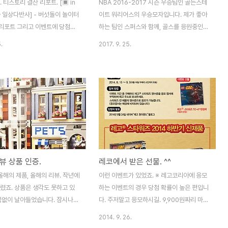
. 티스토리 결산 리포트. [▣ in
NBA 2016-2017 시즌 우승팀인 골든스테
./┗ 일상다반사] - 버섯돌이 놀이터
이트 워리어스의 우승모자입니다. 제가 좋아
산 리포트 그리고 이벤트에 당첨되
하는 팀인 스퍼스와 함께, 골스를 응원중인
도착했습니다. 다이어리라고 들었
데.. 우승과 동시에 2017 Champions 굿즈
.
2017. 9. 25.
지 들어있나 봅니다. 두둥~ 이런
들이 풀렸죠. 여러 종류가 있지만 이 모자 하
네요. 티스토리 로고 스티커입니
나만 골랐네요. 이상하게 골스는 굿즈를 예쁘
래픽 스티커라네요. 세종류가 들
게 못 만들어요. -ㅂ-어쩔 수 없이 시카고 불
. 비슷해 보이지만 이렇게 달라
스가 이 부분은 원탑.. 같은 모양의 스냅백도
전부 티스토리 동일. 아래껀 고양
있는데, 이 디자인이 스냅백으로는 영 별로인
 전구 세종류네요. 반사각에 따라
듯 하여, 그냥 볼캡으로 구입했습니다. 안쪽
는 스티커입니다. 그리고 검은 상
은 이렇게 생겼네요. 챙 안쪽이 골드골드 합
.. 이렇게 다이어리와 작은 상
니다. 9Forty 스타일. 저 구분법에 대해서는
어요! 오오~ 뭔가 했는데 볼펜이
뉴에라 홈페이지를 찾아보시면 됩니다. 일반
뷰 상품 인증.
레코에서 받은 선물. ^^
 153 한정판입니다. 다이어리인
적인 야구 볼캡과 비교하면 이렇게 생겼네요.
 무지 노트네요. 개인적으로는 더
머리가 들어가는 깊이가 조금 얉습니다. 그래
올해의 제품, 올해의 리뷰. 작년에
이런 이벤트가 있었죠. ※ 레고코리아에 응모
^ 항상 하나 살까말까 했던 아이..
서 눌러쓰면 별로에요. 살짝 올려쓰는 느낌..
렸죠. 상품은 생각도 못하고 있
하는 이벤트의 경우 당첨 확률이 높은 편입니
뜬금없이 날아들었습니다. 잠시나마
다. 주저말고 응모하시길. 9,900원짜리 마이
 않겠다. 펫샵 박스.. ㅡ_-+ 맞는
크로 파이터즈 하나 사고 엽서 보냈는데.. 오
2014. 9. 26.
고 저기에 집어넣으셨다는군요.
늘 택배가 왔습니다. ㅎㅎ TC-4가 깔끔하게