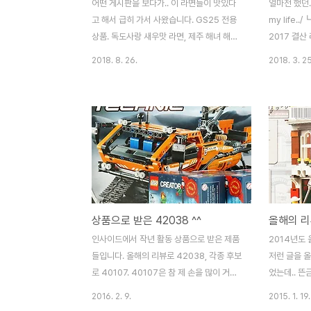
어떤 게시판을 보다가.. 이 라면들이 맛있다
얼마전 했던.
고 해서 급히 가서 사왔습니다. GS25 전용
my life.
상품. 독도사랑 새우맛 라면, 제주 해녀 해물
2017 결
맛 라면 입니다. 둘 다 일부 수익이 기부된다
어 상품이 
2018. 8. 26.
2018. 3. 25
고 하네요. 얼마나 하려는지.. -_-;; 구성은 일
는데 여러가
반 사발면들과 비슷합니다. 분말스프와 건더
게 들어 있
기 스프. 먼저 독도사랑 새우맛 라면. 새우가
다. 이건 그
보이시나요? 제법 눈에 띄는 사이즈의 새우
어 있습니다
들이 들어가 있습니다. 그리고 제주 해녀 해
요. 위에껀 
물맛 라면. 건더기가 딱 봐도 풍성~ 하네요.
이, 비행기,
게살과 다시마(?)가 눈에 띄네요. 오~ 둘 다
다르게 보이
맛이 제법 좋습니다. 사발면 중에서는 강추할
자를 열어주면
정도. 아마 전반적으로 얼큰하고 칼칼한 제주
자 하나가 있
상품으로 받은 42038 ^^
올해의 리
해녀 라면 쪽을 더 좋아하실 듯 싶구요. 매운
네요. 모나미
거 조금 기피하는 저는 독도사랑 라면이 맛있
줄 알았는데
인사이드에서 작년 활동 상품으로 받은 제품
2014년도 
네요. ^^
좋습니다. ^
들입니다. 올해의 리뷰로 42038, 각종 후보
저런 글을 올
로 40107. 40107은 참 제 손을 많이 거쳐
었는데.. 
가네요. ^^;
설레였.. 잊지
2016. 2. 9.
2015. 1. 19.
박스가 없다