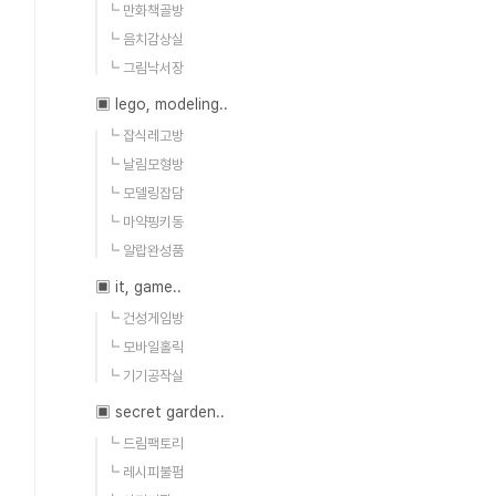
┗ 만화책골방
┗ 음치감상실
┗ 그림낙서장
▣ lego, modeling..
┗ 잡식레고방
┗ 날림모형방
┗ 모델링잡담
┗ 마약핑키동
┗ 알랍완성품
▣ it, game..
┗ 건성게임방
┗ 모바일홀릭
┗ 기기공작실
▣ secret garden..
┗ 드림팩토리
┗ 레시피불펌