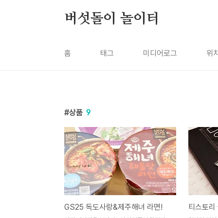
본문 바로가기
버섯돌이 놀이터
홈
태그
미디어로그
위
상품
9
GS25 독도사랑&제주해녀 라면!