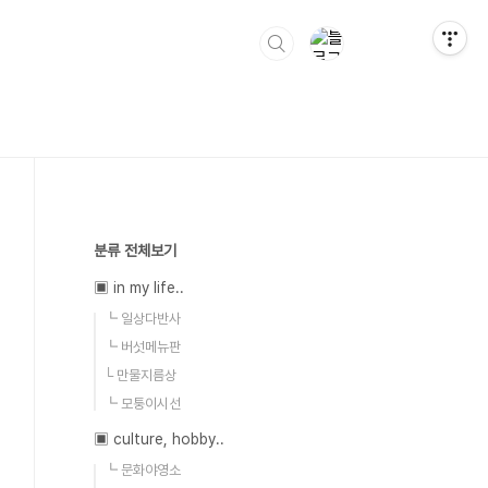
분류 전체보기
▣ in my life..
┗ 일상다반사
┗ 버섯메뉴판
└ 만물지름상
┗ 모퉁이시선
▣ culture, hobby..
┗ 문화야영소