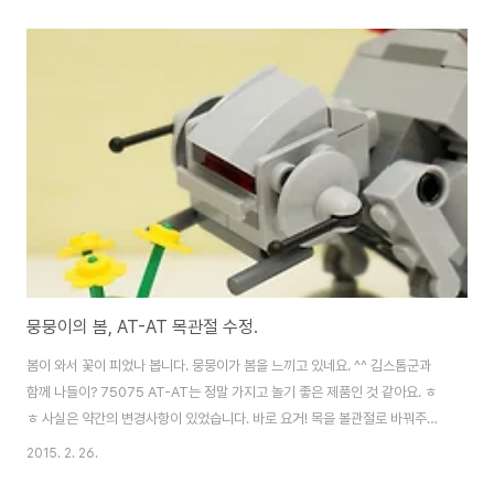
뭉뭉이의 봄, AT-AT 목관절 수정.
봄이 와서 꽃이 피었나 봅니다. 뭉뭉이가 봄을 느끼고 있네요. ^^ 김스톰군과
함께 나들이? 75075 AT-AT는 정말 가지고 놀기 좋은 제품인 것 같아요. ㅎ
ㅎ 사실은 약간의 변경사항이 있었습니다. 바로 요거! 목을 볼관절로 바꿔주었
죠. 바꾸는건 매우 간단해요. ^^ 이제 부비부비도 가능하구요. ㅎㅎ 아주 미묘
2015. 2. 26.
한 변화지만.. 그게 주는 느낌은 제법 다릅니다. ^^제 뭉뭉이 두마리는 모두 볼