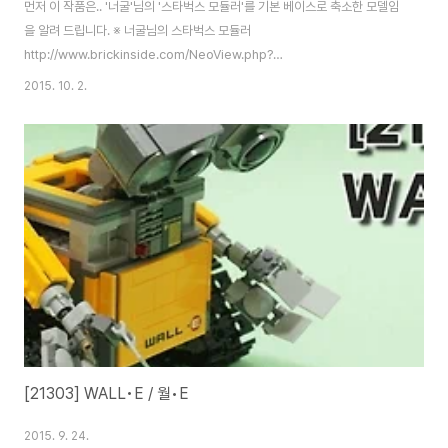
먼저 이 작품은.. '너굴'님의 '스타벅스 모듈러'를 기본 베이스로 축소한 모델임
을 알려 드립니다. ※ 너굴님의 스타벅스 모듈러
http://www.brickinside.com/NeoView.php?
Db=ReviewOwnCreation&Mode=view&Block=1&Number=3104
2015. 10. 2.
바로 요 녀석이 사건의 발단. 그냥 어느순간.. 갑자기.. 스타벅스 모듈러를 축소
해 보고 싶다는 생각이 들었고.(원작은 너무 커서 포기. 그럼 작게라도 해볼까?
뭐 요런 생각?) LDD 앞에서 한 2~3시간 뚝딱 해서 흉내를 내다보니.. 요런 녀
석이 탄생하게 되었죠. (물론 몇번의 수정이 더 가해졌습니다만..;) 그렇게 뚝딱
만들어진 녀석은 부품 수급에 들어가게 되고.. 내일부터 펼쳐질 브릭코리아
2015에나 내볼까..?..
[21303] WALL•E / 월•E
2015. 9. 24.