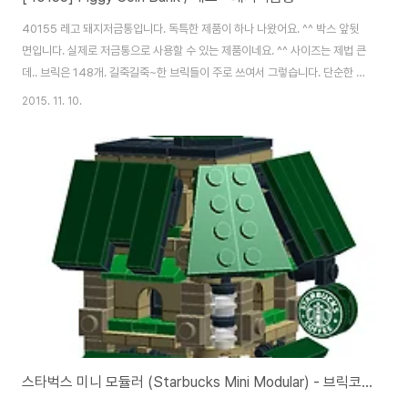
40155 레고 돼지저금통입니다. 독특한 제품이 하나 나왔어요. ^^ 박스 앞뒷
면입니다. 실제로 저금통으로 사용할 수 있는 제품이네요. ^^ 사이즈는 제법 큰
데.. 브릭은 148개. 길죽길죽~한 브릭들이 주로 쓰여서 그렇습니다. 단순한 구
조 때문이겠죠. 박스 두께가 상당합니다. 소박스라 부르긴 그렇고.. 제법 큰 사
2015. 11. 10.
이즈의 제품이네요. 브릭 봉다리는 4개. 넘버링은 없습니다. 온통 붉은색이네
요. ^^; 인스는 한권. 10x10을 기본으로 시작하는데.. 재미있는건 큰 플레이트
가 아닌 10x2 플레이트 5개를 사용한다는거죠. 2층. 4층. 5층.기본적으로 플
레이트 없이 브릭을 쌓아가는 구조라 금새 올라갑니다. 그래도 폭 한칸짜리가
아닌 2칸 짜리 브릭 사용으로 강도는 튼튼하겠네요. 조금 다르게 만들어 주는
요..
스타벅스 미니 모듈러 (Starbucks Mini Modular) - 브릭코리아 컨벤션 2015