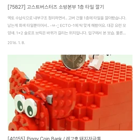
[75827] 고스트버스터즈 소방본부 1층 타일 깔기
엑토 수납식으로 내부구조 정리하면서.. 고버 건물 1층에 타일을 깔아봤습니다.
남는게 회색 타일뿐이어서.. -ㅂ-;; ECTO-1에 딱 맞게 해봤어요. 대강 요런 모
양새. 1x2 슬로프 브릭은 바퀴가 걸리는 위치입니다. 입구에서 본 보습. 물론
오픈면을 모두 닫으면 저 위치에 있지 않습니다. 더 옆으로 밀리죠. ㅋ 나중에
2016. 1. 8.
2~3층도 조금씩 한번 봐야겠어요. ^^
[40155] Piggy Coin Bank / 레고® 돼지저금통