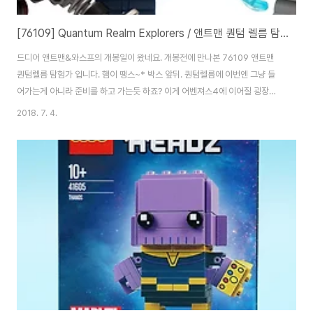
[76109] Quantum Realm Explorers / 앤트맨 퀀텀 렐름 탐험가
드디어 앤트맨&와스프의 개봉일이 왔네요. 개봉전에 만나본 76109 앤트맨
퀀텀렐름 탐험가 입니다. 햄이 땡스~* 박스 앞뒤. 퀀텀렐름에 이번엔 그냥 들
어가는게 아니라 준비를 하고 가는듯 하죠? 이게 어벤져스4에 이어질 굉장히
중요한 요소이기 때문에, 재미있는 장면의 제품이 될 것 같습니다. 앤트맨, 와스
2018. 7. 4.
프, 고스트까지 영화의 주요 캐릭터가 모두 포함되어 있는 알짜 패키지입니다.
구성은 매우 심플합니다.딱 두개의 봉다리. 인스와 스티커. 앤트맨. 그냥 보면
잘 모르지만, 슈트가 조금 달라진 앤트맨입니다. 무려 투페이스. 기존 앤트맨과
비교해 보면 확실히 슈트가 다르다는 것을 알 수 있습니다. 심지어 헤드 프린팅
도 모두 다릅니다. 투페이스 양면 모두 달라요. 개인적으로는 기존 앤트맨 표정
이 더 마음에 듭니..