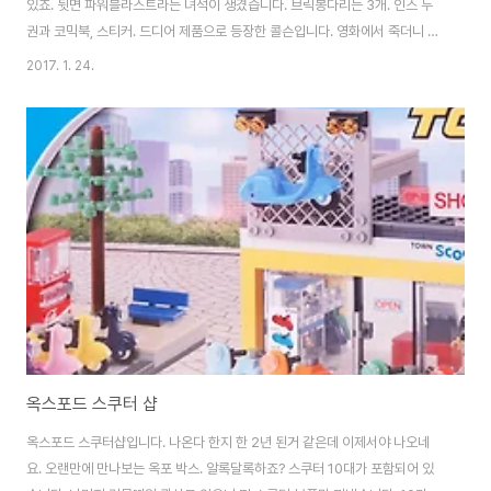
있죠. 뒷면 파워블라스트라는 녀석이 생겼습니다. 브릭봉다리는 3개. 인스 두
권과 코믹북, 스티커. 드디어 제품으로 등장한 콜슨입니다. 영화에서 죽더니 드
라마로 부활해서 종횡무진하고 있죠. 그러고보니 쉴드 시즌 4를 아직 못 봤네
2017. 1. 24.
요. ㅡ_ㅜ 자, 이제 콜슨의 애마를 만들어 봐야죠? 기어가 달리는데, 이 차량은
드로리안처럼 하늘을 나는 기술이 있죠. ^^ 로라(롤라) 이름은 프린팅이네요!
로라(롤라) 완성입니다. 배트맨 무비 차량들 만들다 이걸 잡으니 참... 뭐라 할
말이 읍눼... 이 녀석은 1962 코벳이라는 클래식카의 외형을 하고 있지만.. 내
부에는 첨단기술을 자랑하는..콜슨의 애마 로라(롤라)입니다. 콜슨이 상당히 아
끼는 ..
옥스포드 스쿠터 샵
옥스포드 스쿠터샵입니다. 나온다 한지 한 2년 된거 같은데 이제서야 나오네
요. 오랜만에 만나보는 옥포 박스. 알록달록하죠? 스쿠터 10대가 포함되어 있