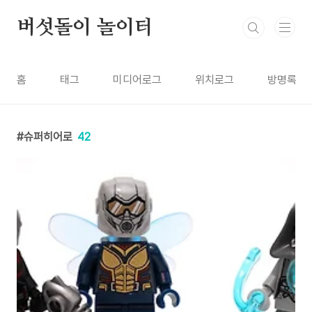
본문 바로가기
버섯돌이 놀이터
홈
태그
미디어로그
위치로그
방명록
슈퍼히어로
42