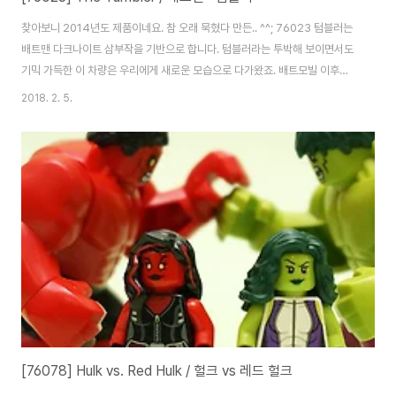
찾아보니 2014년도 제품이네요. 참 오래 묵혔다 만든.. ^^; 76023 텀블러는
배트맨 다크나이트 삼부작을 기반으로 합니다. 텀블러라는 투박해 보이면서도
기믹 가득한 이 차량은 우리에게 새로운 모습으로 다가왔죠. 배트모빌 이후에
새로운 배트맨의 상징으로 자리잡기 충분해 보였습니다. 박스 사이즈가 제법
2018. 2. 5.
큰 편입니다. 차량 자체도 크다보니 어쩔 수 없겠죠. 기존 제품은 물론, 이후 제
품에서도 만나볼 수 없는 새로운 토르소의 배트맨과 조커를 만날 수 있는 유일
한 제품이기도 합니다. 브릭 봉다리는 11번까지. 거대한 타이어와 명패가 포함
되어 있습니다. 타이어는 두종류인데, 앞바퀴에 쓰이는 조금 더 동그란 타이어
가 이 제품에 처음 들어갔었죠. 스티커는 대부분 계기판입니다. 인스는 총 5권.
다른 대형 제품들..
[76078] Hulk vs. Red Hulk / 헐크 vs 레드 헐크