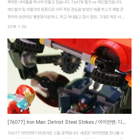
묵혀둔 녀석들을 하나씩 만들고 있습니다. 76078 헐크 vs 레드헐크입니다.
레드헐크 및 쉬헐크의 등장으로 아주 작은 관심을 받았던 제품 박스가 제법 큰
편이라 당연히도 뻥포장이겠거니.. 하고 꺼내들고 잠시 멈칫. 그대로 찍은 사진
입니다. 빈 공간 없이 내용물이 가득찬 상태로 나오더군요. 물론 헐크나 타이어
2018. 1. 30.
등 대형 부품들이 제법 있긴 하지만서도 놀라웠습니다. 뭐 그렇다고 브릭이 많
은건 아니죠. 375pcs, 4개의 봉다리로 이루어져 있습니다. 부피의 1/3쯤 차
지할 것 같은 큰 녀석들. 인스 두권과 히어로물의 단골 코믹북. 스티커가 제법
많은 편입니다. 저는 사용하지 않았습니다. 제대로 사나운 느낌의 레드 헐크입
니다. 초기 헐크 형태네요. (자세한 이야기는 후반에) 레드헐크는 헐크와 거의
동일한 모양..
[76077] Iron Man: Detroit Steel Strikes / 아이언맨: 디트로이트 스틸 공격
76077 아이언맨 디트로이트 스틸 공격입니다. 새로운 아이언맨을 만나볼 수