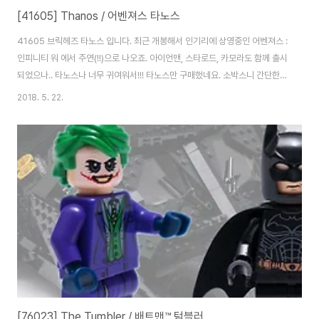
[41605] Thanos / 어벤져스 타노스
41605 브릭헤즈 타노스 입니다. 최근 개봉해서 인기리에 상영중인 어벤져스 :
인피니티 워 에서 주연(!!)으로 나오죠. 아이언맨, 스타로드, 카모라도 함께 출시
되었으나.. 타노스나 너무 귀여워서!!! 타노스만 구매했네요. 소박스니 간단한
구성. 자, 시작해 봅시다. 오, 조금 다른 조립방식이 나오네요. 팔을 살짝 안쪽으
2018. 5. 22.
로 넣기 위해 스터드 차이를 만들어 주네요. 당연히 모두 프린팅인 브릭헤즈. 사
실 브릭헤즈에 스티커 쓰면 정말 퀄리티 너무 떨어져요. 타노스다보니 보라색
이 주색. 아, 벌써 귀엽네요. 타노스에 저 표정이라니!! ㅋ 팔이 시리즈1의 헐크
와 같은 방식인데 훨씬 자연스럽습니다. 살짝 안쪽으로 넣어준 효과죠. 대망의
인피니티 건틀릿. 프린팅 브릭 수를 줄이기 위해 인피니티 스톤 6개가 한쪽면
에..
[76023] The Tumbler / 배트맨™ 텀블러