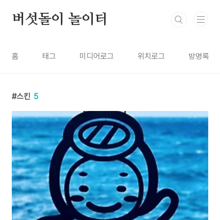
본문 바로가기
버섯돌이 놀이터
홈
태그
미디어로그
위치로그
방명록
스킨
5