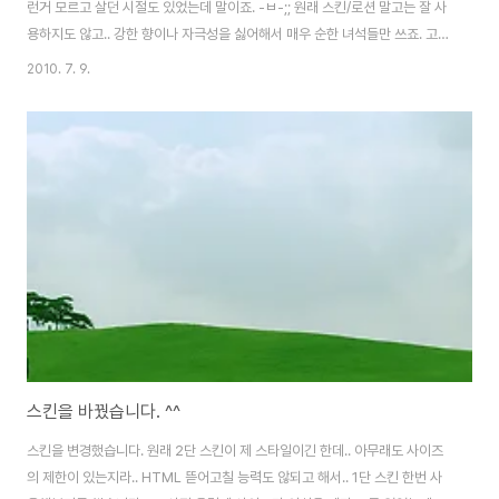
런거 모르고 살던 시절도 있었는데 말이죠. -ㅂ-;; 원래 스킨/로션 말고는 잘 사
용하지도 않고.. 강한 향이나 자극성을 싫어해서 매우 순한 녀석들만 쓰죠. 고르
고 하는 것도 잘 못해서.. 그나마 마음에 들었던 녀석을 계속 써온게 벌써 7~8
2010. 7. 9.
년.. 이번에 마침 사용하던 녀석들을 다 쓰고.. 새로 구입을 할 시기가 되어.. 과
감하게 제품을 바꿔 보기로 했습니다. ^^ 그리곤 이런게 제 손에 떨어졌지요.
직접 매장에 가서 발라보고 느낌이 좋은 녀석으로 골랐습니다. 스킨+로션의 느
낌이 아닌.. 로션+로션의 느낌이 더 강합니다. 적응하려면 조금 걸리겠네요. 그
래도 부드럽게 발리고 향도 강하지 않아 좋습니다. ^^ 어느덧 비오템 제품이..
스킨을 바꿨습니다. ^^
스킨을 변경했습니다. 원래 2단 스킨이 제 스타일이긴 한데.. 아무래도 사이즈
의 제한이 있는지라.. HTML 뜯어고칠 능력도 않되고 해서.. 1단 스킨 한번 사