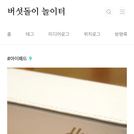
본문 바로가기
버섯돌이 놀이터
홈
태그
미디어로그
위치로그
방명록
아이패드
9