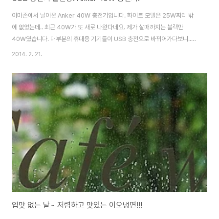
아마존에서 날아온 Anker 40W 충전기입니다. 화이트 모델은 25W짜리 밖
에 없었는데.. 최근 40W가 또 새로 나왔다네요. 제가 살때까지는 블랙만
40W였습니다. 대부분의 휴대용 기기들이 USB 충전으로 바뀌어가다보니..
어디 나가기만 하면 들고 다녀야 하는 충전기가 ㅎㄷㄷ합니다. 최근 수학여행
2014. 2. 21.
등을 가면 아이들 사이에 콘센트 전쟁이 일어난다는 이야기도 있을 정도..;;; 저
어릴적엔 충전기, 케이블 들고 다닐 일이 없었는데 말이죠. ^^;; 4개를 들여왔
는데 제 손에 남은건 덜렁 하나.. 뭐 딱히 판매하고 그런것도 아닌데... 제 손에
들어오기 전에 모두 예약 완료. -ㅂ-;; 원래 집에도 놓고, 여행용으로도 쓰고..
이래저래 할려고 했는데.. 그냥 여행용으로만 써야겠어요. ㅋ 박스를 열면 본체
가 ..
입맛 없는 날~ 저렴하고 맛있는 이오냉면!!!