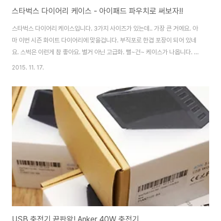
스타벅스 다이어리 케이스 - 아이패드 파우치로 써보자!!
스타벅스 다이어리 케이스입니다. 3가지 사이즈가 있는데.. 가장 큰 거에요. 아
마 이번 시즌 화이트 다이어리에 맞을겁니다. 부직포로 한겹 포장이 되어 있네
요. 스벅은 이런게 참 좋아요. 별거 아닌 고급화. 뻘~건~ 케이스가 나옵니다. 사
이즈별로 디자인은 다릅니다. 컬러나 디자인이나 비교적 마음에 들어요. 뒤에
2015. 11. 17.
는 작은 포켓도 있습니다. 가벼운 영수증이나 카드 정도 넣기 좋겠네요. 다이어
리 케이스이지만.. 아이패드에 딱 맞습니다! 사이즈 보는 순간 딱이다! 라는 생
각이 들더라구요. (제 패드는 뉴아이패드(또는 아이패드3, 토사구패드..;) 입니
다.) 스마트 커버 씌운채로도 여유롭게 들어가요. 겨울철에는 패드가 차가워서
들고 다니려면 별도의 케이스를 씌워야 하는데.. 딱 좋네요. 디자인 깔끔하고,
가격 저렴하..
USB 충전기 끝판왕! Anker 40W 충전기.