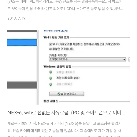
(렌즈는 비싸니까.. 이런거라도.. 응?) 렌즈를 닦는 일회용품이구요.. 딱 박스에
도 보이듯이 안경, 카메라 렌즈 외에도 LCD나 스마트폰 등도 닦을 수 있네요.
^^ 다용도로 쓰려고 샀습니다. ^^ 내용물은 요래요래~ 두개씩 붙어 있구요. 총
2013. 7. 19.
100개가 한박스에 들어 있습니다. 찾아보니까 50개짜리도 있네요. 100개면..
그걸 언제써? 하는 분과.. 1회용인데 너무 아깝지 않나? 하는 분들이 양분될 것
같은데요. 안경 생활 20년이 넘었고.. 카메라나 스마트폰 등을 사용한지도 오
래 되었는데.. 정말 깔끔하신 분이 아니시면 그리 자주 안 닦게 되더군요. 그래
서 맘 편히 쓰기에 딱 안성맞춤이라는 생각에 구매 했습니다. ^^; 초점..
NEX-6, wifi로 선없는 자유로움. (PC 및 스마트폰으로 이미지 전송하기)
새로운 기록의 시작. NEX-6 새 카메라(NEX-6)를 들였다고 포스팅을 했었지
요. 요즘 카메라에 재미있는 기능들 참 많습니다. 그 중에서도 제가 가장 잘 사