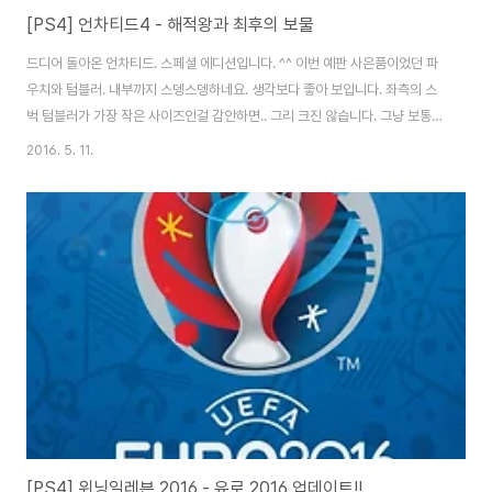
[PS4] 언차티드4 - 해적왕과 최후의 보물
드디어 돌아온 언차티드. 스페셜 에디션입니다. ^^ 이번 예판 사은품이었던 파
우치와 텀블러. 내부까지 스뎅스뎅하네요. 생각보다 좋아 보입니다. 좌측의 스
벅 텀블러가 가장 작은 사이즈인걸 감안하면.. 그리 크진 않습니다. 그냥 보통
사이즈 정도네요. 스페셜 에디션 전용 아웃케이스까지 있네요. 이번에 신경 좀
2016. 5. 11.
많이 쓴 것 같습니다. 미니아트북이라 한번에 수납되는게 아주 좋습니다. 타이
틀, 스틸북, 아트북이 한번에! 엘레나 짜응.. 배경들 참 좋습니다. 실제 게임내에
서도 상당한 수준을 보여주네요. 게임 하면서 놀래고 있습니다. 한글 부제는 참
센스꽝. 스티커와 언차 포인트를 주네요. 바로 1.02 업데이트가 존재합니다. 요
샌 데이원 패치가 유행인가봐요. 돌아왔구나!!!! 참고로 골드 헤드셋용 프리셋이
업데이트..
[PS4] 위닝일레븐 2016 - 유로 2016 업데이트!!