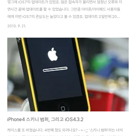
엊그제 iOS7의 업데이트가 있었죠. 많은 접속자가 몰리면서 엄청난 오류와 지
연시간 끝에 업데이트를 할 수 있었습니다. 그만큼 아이폰/아이패드 사용자들
에게 이번 iOS7의 관심도는 높았다고 볼 수 있겠죠. 업데이트 2일만에 20%
가 넘어갔다는 버전 비중으로도 판단할 수 있을만큼. (좌:일반 잠금화면, 우:음
2013. 9. 21.
악재생시 잠금화면) iOS7의 가장 큰 특징은 일단 디자인일겁니다. 그간 지켜
왔던 자신들의 디자인을 버리고 완전히 새롭게 탈바꿈한만큼.. 세계인들의 주
목을 받았죠. 일단 첫 인상은 꽤 좋습니다. 참 '예쁘다' 라는 표현이 어울릴 것
같네요. 참 많이 바뀌었습니다. 대대적인 아이콘 교체부터.. 폴더 디자인, 세세
한 부분까지.. 안테나가 점 표시로 바뀐 것은.. 예쁘긴 한데 눈에 자꾸만 밟히네
요. 안테나가..
iPhone4 스키니 범퍼, 그리고 iOS4.3.2
케이스를 또 바꿨습니다. 4번째 정도 되려나요? -ㅅ-;;; '스키니 범퍼'라는 녀석