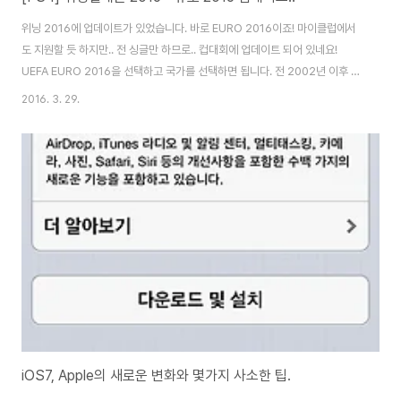
위닝 2016에 업데이트가 있었습니다. 바로 EURO 2016이죠! 마이클럽에서
도 지원할 듯 하지만.. 전 싱글만 하므로.. 컵대회에 업데이트 되어 있네요!
UEFA EURO 2016을 선택하고 국가를 선택하면 됩니다. 전 2002년 이후 계
속 응원해온 독일. ^^ 아쉽게도 람은 제외되었나 보네요. 2002년에 거의 막내
2016. 3. 29.
급으로 출전하던 선수가 어느새 완장 달고 나와서 놀라곤 했는데..이젠 대표팀
에서 만나기 어려운 나이가 되었네요.박지성 보던 느낌이랑 비슷하려나요? ㅎ
ㅎ 유로 2016 로고가 반겨줍니다. 이번엔 프랑스군요. ^^ 메뉴도 전부 새롭게
바뀌었네요. 예쁩니다. ^^ 게임이야 여전하죠. 이젠 밀러, 외질, 괴체.. 등의 선
수가 주축이군요. 마스터 리그도 이렇게 이쁘게 바꿔주면 좋겠네요. ㅎㅎ 게임..
iOS7, Apple의 새로운 변화와 몇가지 사소한 팁.