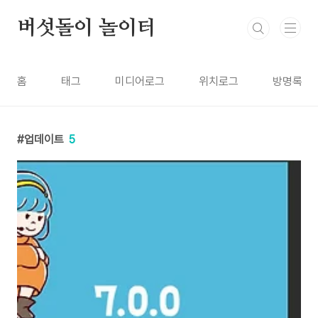
본문 바로가기
버섯돌이 놀이터
홈
태그
미디어로그
위치로그
방명록
업데이트
5