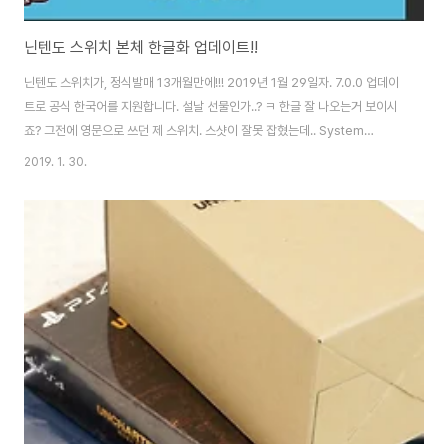
닌텐도 스위치 본체 한글화 업데이트!!
닌텐도 스위치가, 정식발매 13개월만에!!! 2019년 1월 29일자. 7.0.0 업데이
트로 공식 한국어를 지원합니다. 설날 선물인가..? ㅋ 한글 잘 나오는거 보이시
죠? 그전에 영문으로 쓰던 제 스위치. 스샷이 잘못 잡혔는데.. System
Setting > System > System Update 로 들어가시면 됩니다. [Update]
2019. 1. 30.
버튼을 꽈악!!!!! 눌러주세요! 금방 되더라구요. 물론 인터넷 연결 상태여야겠지
요? ^^ 메뉴가 전부 한글로 잘 출력됩니다. 언어 설정에 한.국.어.!!! 일판 베이스
로 번역한 것 같은데.. 몇몇 어색한 번역이 존재하나 못 알아볼 정도는 아닙니
다. 아직 완벽하지 않은 모습을 보이는데.. 대표적으로 Mii 이름 설정에서 한글
자판이 없습니다. ㄷㄷㄷ 그런데 또 SNS ..