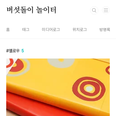
본문 바로가기
버섯돌이 놀이터
홈
태그
미디어로그
위치로그
방명록
옐로우
5