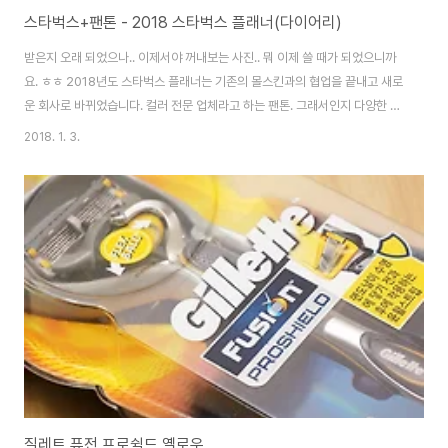
스타벅스+팬톤 - 2018 스타벅스 플래너(다이어리)
받은지 오래 되었으나.. 이제서야 꺼내보는 사진.. 뭐 이제 쓸 때가 되었으니까
요. ㅎㅎ 2018년도 스타벅스 플래너는 기존의 몰스킨과의 협업을 끝내고 새로
운 회사로 바뀌었습니다. 컬러 전문 업체라고 하는 팬톤. 그래서인지 다양한 컬
러로 출시되었네요. 파우치가 함께 제공되는 것이 좋습니다. 단 파우치 사이즈
2018. 1. 3.
가 맞았으면 좋겠는데 넉넉하게 잡았는지 좀 커요. 표지도 내지도 모두 컬러를
참 잘 뽑는다는 생각이 들게 합니다. 옐로우는 데일리 구성입니다. 항상 작은 사
이즈는 데일리에요. 쿠폰 개수는 갈수록 줄어드네요. 대신 조금은 쓸만한 구성
이라 그나마 다행. 마케팅 참 잘하는 스벅이지만, 점점 서비스가 떨어지는 느낌
은 지울수가 없어요. 일반 사이즈는 위클리 구성입니다. 이 녀석은 너무 핑크핑
크한지라 나중에 민트..
질레트 퓨전 프로쉴드 옐로우