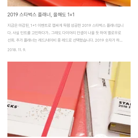
2019 스타벅스 플래너, 올해도 1+1
지금은 마감된, 1+1 이벤트로 잽싸게 득템 성공한 2019 스타벅스 플래너입니
다. 사실 민트를 고민하다가.. 그래도 다이어리 컨셉이 나을 듯 하여 옐로우로
선회. 추가 플래너는 레드/네이비 중 레드로 선택했습니다. 2019 숫자가 하단
에 작게 보이네요. 다시 몰스킨과 손잡은 스벅. 레드는 평범한 스벅 다이러리 컨
2018. 11. 9.
셉. 위클리 플래너입니다. 뒤쪽에 쿠폰이 있는데.. 이번 쿠폰은 좀 애매하네요.
비오는 날 저거 챙기기 힘든데.. ㅡ_ㅜ 두개의 인덱스가 있는게 이번 플래너의
특징입니다. 이건 좋네요. ^^ 저는 조금 작은 옐로우 컬러를 택했습니다. 하프
데일리 구성, 조금 작은 크기에 맞춘 것 같죠?전 뒤에 무지가 많은걸 좋아해서
이게 좋네요. 올해는 큰 무리 없이 딱 기간에 맞춰서 프리퀀시를 모았네요. 남
은..