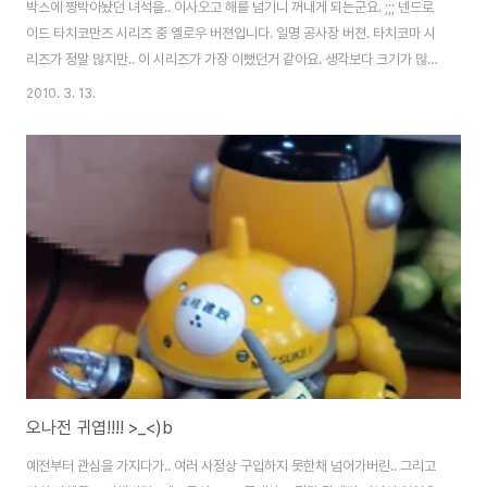
박스에 짱박아놨던 녀석을.. 이사오고 해를 넘기니 꺼내게 되는군요. ;;; 넨드로
이드 타치코만즈 시리즈 중 옐로우 버젼입니다. 일명 공사장 버젼. 타치코마 시
리즈가 정말 많지만.. 이 시리즈가 가장 이뻤던거 같아요. 생각보다 크기가 많이
크긴 하지만.. -ㅅ-;; * 타치코마는 애니메이션 '공각기동대'에 나오는 녀석입니
2010. 3. 13.
다. 작품의 마스코트처럼 자리잡았죠. ^^
오나전 귀엽!!!! >_<)b
예전부터 관심을 가지다가.. 여러 사정상 구입하지 못한채 넘어가버린.. 그리고