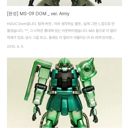
[완성] MS-09 DOM _ ver. Army
HGUC Dom입니다. 땅개 버전.. 이라 생각하심 될듯.. 실제 그런 느낌으로 만
들었습니다. ^^; 그 시작은 홍대에 있는 이웃하비였습니다. MG 돔으로 이 컬러
작례가 있죠. 당시 그걸 보고.. 돔에도 이 컬러가 어울리는구나!! 라며 탄식했던
기억이 있습니다. 거의 그대로 따라서 만들었습니다. 땅개 느낌에는.. 맥스식 도
2010. 4. 5.
장이 어울린다 판단했구요. 이론만 알고 있었지 처음 해봤습니다. 맥스식.. SD
에도 명암도색 하시는 Proda님.. 대빵 존경하기로 했스빈다. (__)b 부품이 작
으면 난이도도 높아지지만.. 그보단.. 맥스식 도색에는 체력적 소모가 크더군요.
힘들었습니다. (한숨) 다리 뒤쪽의 접합선 수정은 쓸만했던거 같아요. 근데 다
시 하기는 좀 귀찮네요. -ㅂ-;; 모노아이는 교체해 주었습니다. ..