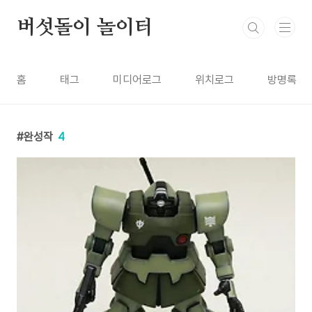
본문 바로가기
버섯돌이 놀이터
홈
태그
미디어로그
위치로그
방명록
완성작
4