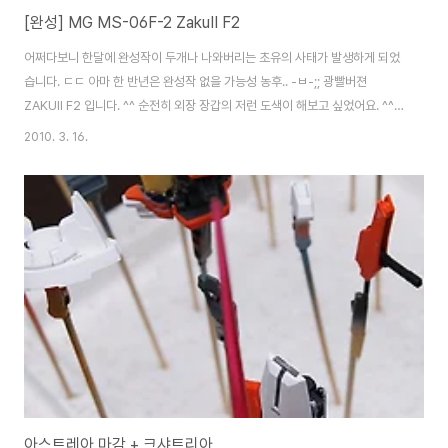
[완성] MG MS-06F-2 ZakuⅡ F2
어쩌다보니 한달에 완성작이 두개나 나와버리는 초유의 사태가 발생하게 되었
습니다. ㄷㄷ 아마 한 반년은 완성작 없을 가능성 농후.. -ㅂ-;; 광빨버젼
ZAKUⅡ F2 입니다. ^^ 순전히 외장 장갑의 저런 도색이 해보고 싶었어요. ^^;;
몸통의 녹색이 좀더 진녹색에 가까운데.. 아무리 해도 카메라가 잡아주질 못하
2010. 3. 16.
네요. ㅠ_ㅠ 캔도색할때는 꿈도 못꾸던 도색법인데.. 이제서야 해보네요. 재미
있었습니다. 맘 내키면 나중에 또 해볼지도.. ^^; 근데 UC론 힘들거 같아요. 브
러쉬 노즐을 바꾸지 않는한은.. ㅡ_ㅜ 프레임과 장갑의 블랙 부분만 무광마감이
고 나머지는 유광입니다. ^^ 귀찮은고로 따로 광은 내지 않았습니다. 사포질도
대강하고 서페도 안올렸더니 광이 얼마 안나네요. ;;; 역시 모형도 들어간 노력
만..
아스트레아 마감 + 크샤트리아