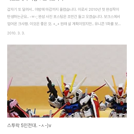
갑자기 또 달려서.. 야밤에 마감까지 올렸습니다. 이로서 2010년 첫 완성작이
탄생하는군요.. -ㅂ-; 완성 사진 포스팅은 조만간 들고 오겠습니다. 보크스에서
업어온 크샤짱. 이것은 좋은 것. +_+ 원래 살 계획이었지만.. 유니콘 1화를 보
고나니 못 견디겠더군요. ;;
2010. 3. 3.
스투락 5인전대. -ㅅ-)v