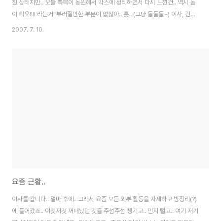
친 상태지만.. 오늘 뽁뽁이 동원해서 박스에 정리하면서 다시 느낀건.. 역시 돔
이 쵝오!!!! 라는거! 부러질만한 부분이 없잖아.. 훗.. (그냥 돌돌돌~) 이사, 건프
라, 돔
2007. 7. 10.
요즘 근황..
이사를 갑니다.. 얼마 후에.. 그래서 요즘 모든 외부 활동을 자제하고 방정리(?)
에 들어갔죠.. 이것저것 꺼내놨던 것들 주섬주섬 챙기고.. 먼지 털고.. 여기 저기