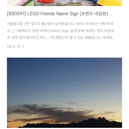
[850591] LEGO Friends Name Sign (프랜즈 네임판)
선물용으로 구한 몇가지 물건들이 날아왔습니다. 아이스 트레이는 진짜 작네
요. ;;; 그중에서도 이것! 프랜즈 Name Sign, 쉽게 말해 네임판.. 정도 되겠네
요. 방문 앞에 달아두곤 하는.. 그런 명판으로 쓸 수 있는 제품입니다. 국내에서
는 아직 이 제품에 대한 정보를 본 적이 없어요. ^^; (찾아보니 공홈에서 판매중
2013. 10. 1.
이네요. ㅋ) 이번에 지인이 이사를 하는데.. 초등학교 딸래미의 방이 드디어 생
긴다더군요. 선물용으로 하나 구해봤습니다. ^^ 요렇게 꾸밀 수 있다고 하네요.
전체 사이즈는 8x32스터드. 미니모듈러 건물 받침(8x8 플레이트) 4개 이어
놓은 크기라고 하면 쉬울까요? ^^ 생각보다는 크기가 크지 않습니다. 뒷면에는
사용법과 포함 브릭이 표시되어 있네요. 고양이와 고슴도치도 기본 포함입니..