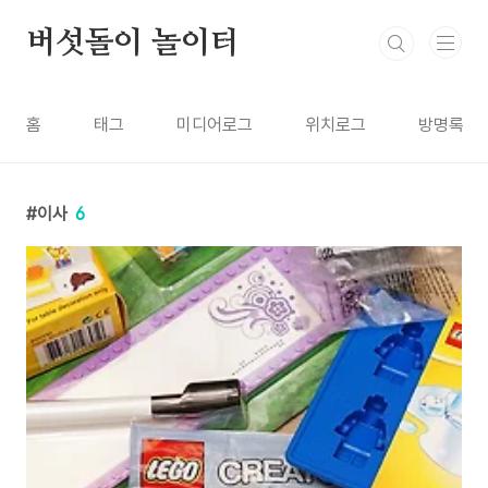
본문 바로가기
버섯돌이 놀이터
홈
태그
미디어로그
위치로그
방명록
이사
6