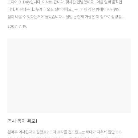
드디어 D-Day입니다. 이사!!!! 갑니다. 몇시간 안남았네요.. 아침 일찍 움직입
니다. 비온다는데.. 늦게나 오길 빌어야지요.. ㅡ_ㅜ 제 작은 방에서 저만큼의
짐이 나올 수 있다는거에 놀랐습니다... 덜덜..;; 현재 거실은 제 짐으로 점령중...
(.......) 정리는 엄두도 안나고 일단 잘 옮기기만 빌어야... 언제 다시 접속할지
2007. 7. 19.
는.. 모릅니다. 컴터 세팅하고 인터넷 확인하고.. 해야죠. 추후에 뵙겠습니다. 무
사히 끝나길 빌어주세요. 꾸벅.. 이사
역시 돔이 쵝오!
얼마후 이사한다고 말했죠? 드뎌 프라를 건드렸....;;; 싸다가 지쳐서 일단 GG