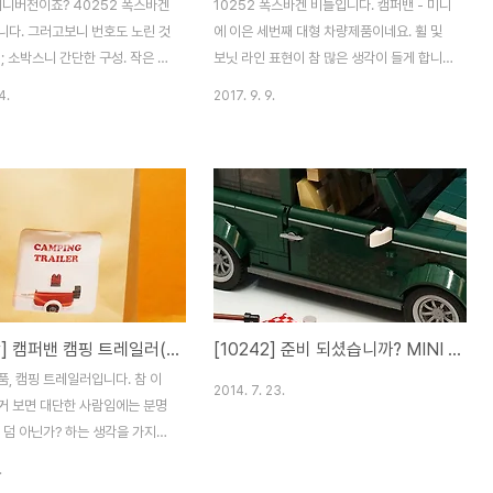
미니버전이죠? 40252 폭스바겐
10252 폭스바겐 비틀입니다. 캠퍼밴 - 미니
니다. 그러고보니 번호도 노린 것
에 이은 세번째 대형 차량제품이네요. 휠 및
-; 소박스니 간단한 구성. 작은 제
보닛 라인 표현이 참 많은 생각이 들게 합니
따라붙는 스티커는 조금 아쉽습
다. 멋지게 표현했기도 하고, 레고가 이렇게
4.
2017. 9. 9.
뼈대는 평범합니다. 4스터드 폭을
바뀌어 가는구나 하는 생각이 들기도 하구요.
들어 집니다. 번호판과 폭스바겐
트렁크 쪽 표현은 참 좋아요. 재미있는 디테
주면 아.. 미니인가보다~ 하죠.
일과 조립법이 많이 있습니다. 캠퍼밴 - 비틀
 완성. 사실 라인 표현이
- 미니를 이렇게 두니 뿌듯하네요. 최근에 런
도 만만치 않는 차량인질라.. 미
던 2층 버스도 나왔으니, 이 라인업이 어떻게
현의 한계가 많은데, 많이 간결화
이어져 나갈지도 궁금하네요.
입니다. 대신 위에 올리는 짐은
. ㅋ 제법 귀여운 미니비틀입니
2와 비교하면, 그래도 역시 가족임
[국내창작] 캠퍼밴 캠핑 트레일러(Camping Trailer)
[10242] 준비 되셨습니까? MINI Cooper가 나왔습니다!
죠. 10252의 뒤쪽 라인은 지금봐
. 꼬마 삼총사. 캠퍼밴, 비틀, 미
, 캠핑 트레일러입니다. 참 이
2014. 7. 23.
 가장 귀엽습니다. 이런 녀석..
거 보면 대단한 사람임에는 분명
 덤 아닌가? 하는 생각을 가지게
. 완성된 트레일러의 모습입니다.
.
예뻐요. ^^ 연결부위도 기발함.