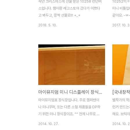
작년 크리스마스에 선물 받은 10258 런던버
10252의 
스입니다. 햄이랑 레고스토어 갔다가 이쁘다
미니 비틀입
고 봐두고, 깜짝 선물로!!! +_+
같아요. -ㅂ
품이다보니 
2018. 5. 10.
2017. 10. 2
니다. 기본 
기본으로 만
마크까지 달아
뚝딱뚝딱 본체
10252에서
니에서는 표
한 모습이 보
퍼펙트하네요
다. 1025
마이뮤지엄 미니 디스플레이 장식장 ^^)b
을 알 수 있
도 예술이네요
마이뮤지엄표 장식장입니다. 주로 캠퍼밴이
별작가의 작품
니사실 미니가
나 미니쿠퍼, 또는 다른 소형 제품들을 DP하
런거 만드는
기 위한 미니 장식장이죠. ^^ 전체 나무로 되
해요. 브릭이
어 있고, 전면만 유리입니다. 전면 유리가 들
되는 구성품
2014. 10. 27.
2014. 10. 2
어가는 홈. 전반적인 짜인새. 전면 유리는 슬
아담하니 참 