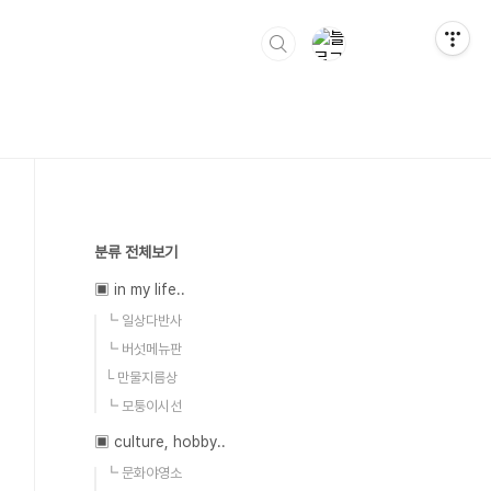
분류 전체보기
▣ in my life..
┗ 일상다반사
┗ 버섯메뉴판
└ 만물지름상
┗ 모퉁이시선
▣ culture, hobby..
┗ 문화야영소