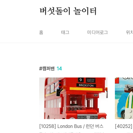
본문 바로가기
버섯돌이 놀이터
홈
태그
미디어로그
위
캠퍼밴
14
[10258] London Bus / 런던 버스