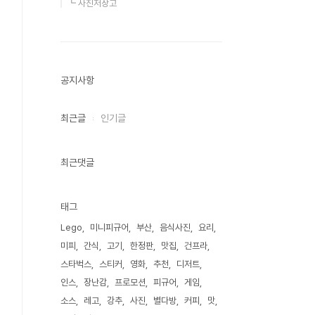
┗ 사진저장고
공지사항
최근글
인기글
최근댓글
태그
Lego
미니피규어
부산
음식사진
요리
미피
간식
고기
한정판
맛집
건프라
스타벅스
스티커
영화
추천
디저트
인스
장난감
프로모션
피규어
게임
소스
레고
강추
사진
별다방
커피
맛