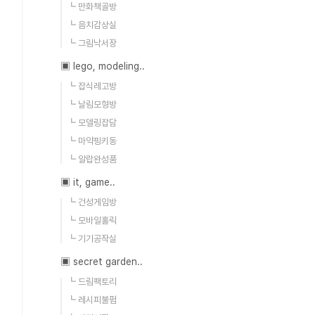
┗ 만화책골방
┗ 음치감상실
┗ 그림낙서장
▣ lego, modeling..
┗ 잡식레고방
┗ 날림모형방
┗ 모델링잡담
┗ 마약핑키동
┗ 알랍완성품
▣ it, game..
┗ 건성게임방
┗ 모바일홀릭
┗ 기기공작실
▣ secret garden..
┗ 드림팩토리
┗ 레시피불펌