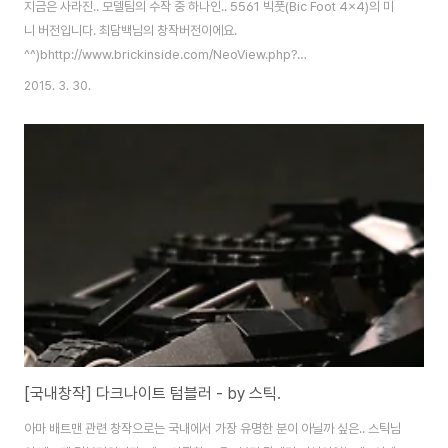
지금은 사라진.. 모델팀의 수작 중 하나인.. 5561 빅풋(Bic Foot 4x4)의 미
니 버전입니다. 최담백님의 창작버전이에요.
^^)bhttp://www.brickinside.com/NeoView.php?
Db=ReviewOwnCreation&Mode=view&Block=2&Number=3073
2015. 3. 30.
원래 빅풋을 워낙 좋아하는지라.. 담백님께 따로 양해를 구하고 카피해 보았습
니다. 돌려돌려~ 보면 요렇게 생겼습니다. 빅풋 자체가 약간 랠리카 + 몬스터
트럭의 느낌인데.. 담백님이 미니에서도 컬러 및 비율을 매우 잘 맞추셨어요. 커
도 작아도 빅풋은 참 귀여운 것 같아요. ㅎㅎ 큰 녀석은 Darkside님의 리뷰를
보시면 자세하게 확인하실 수 있습니다.
http://www.brickinside.com/NeoV..
[국내창작] 다크나이트 텀블러 - by 스틱.
아마 배트맨 관련 창작으로는 국내에서 가장 유명한 분이 아닐까 싶은.. 스틱님