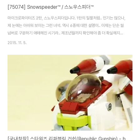
[75074] Snowspeeder™ / 스노우스피더™
마이크로파이터즈 2탄, 스노우스피더입니다. 1탄의 밀팔처럼.. 인기는 많으나,
제 눈에는 아쉬워 보이는 그런 녀석. 역시 6종에 대한 설명이.. 이제는 단순 씰
넘버로 구분하기 애매해진 시기라.. 제조년월까지 확인해야 좀 더 확실해지죠.
2014년 9월 생산 17C5네요. 안에는 요런 녀석이 들어있구요. 30285 호랑
2015. 11. 5.
이입니다. 고양이보단 별로네요. ㅋ 마파 시리즈이니 간단한 구성. 파일럿입니
다. 언제나의 오렌지 컬러. 투페이스구요. 뒷면 표현이 재미있습니다. ㅎㅎ 앞쪽
의 경사 브릭은 프린팅입니다. 레고는 소형 제품에 오히려 프린팅을 잘 해주죠.
양쪽 날개를 만들어 주구요. 요렇게 다 달아주면 완성~ 입니다. 제법 특징들을
잘 살렸어요. 실제로 만들어보니 제법 귀엽고 잘 나왔습니다. 마이크로 파이터
즈니만큼..
[국내창작] 스타워즈 리퍼블릭 건쉽(Republic Gunship) - by yxxn