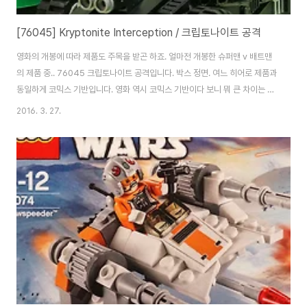
[76045] Kryptonite Interception / 크립토나이트 공격
영화의 개봉에 따라 제품도 주목을 받곤 하죠. 얼마전 개봉한 슈퍼맨 v 배트맨
의 제품 중.. 76045 크립토나이트 공격입니다. 박스 정면. 여느 히어로 제품과
동일하게 코믹스 기반입니다. 영화 역시 코믹스 기반이다 보니 뭐 큰 차이는 없
는 듯 해요. 박스 뒷면.몇가지 기믹을 선보이고 있습니다. 브릭 봉다리는 3개.
2016. 3. 27.
인스는 두권, 코믹북과 스티커가 포함되어 있습니다. 스티커의 렉스코프 로고
가 눈에 띄네요. 배트맨입니다. 역시 턱이 오픈된 형태의 헬멧과 장화 표현이 눈
에 띄네요. 신형 마스크 제품의 배트맨들은 기존에 비해 페이스 컬러도 짙은 편
입니다. 선탠 좀 했나봐요. ^^; 이번 영화에서 사용되는 표창 디자인 괜찮던데..
은색으로 뽑아준건 고맙지만 금형도 좀 바뀌었으면 하는 아쉬움이 있긴 해요.
렉스코..