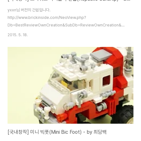
yxxn님 버전의 건쉽입니다.
http://www.brickinside.com/NeoView.php?
Db=BestReviewOwnCreation&SubDb=ReviewOwnCreation&Mode=vi
너무나도 제 취향저격인지라.. 개인적으로 yxxn님께 양해를 구하고 카피해봤
2015. 5. 18.
습니다. 몇몇 막히는 부분이 있었는데 친절하게 알려주셔서 무사히 완성했네
요. ^^ 귀엽고 예쁜 작품이지만.. 실상은 370여개의 브릭이 들어가는 작품입니
다. 실제로 만들면 상당한 사이즈를 자랑하죠. 다른 부분은 원작 그대로. 뒤쪽
기둥(?)부만 조금 손을 봤습니다. 날개의 무게가 상당해서 조금더 튼튼할 필요
성을 느꼈거든요. 마이크로 파이터즈 건쉽과의 비교. 마파 건쉽은 몸통이 조금
더 통통했..
[국내창작] 미니 빅풋(Mini Bic Foot) - by 최담백