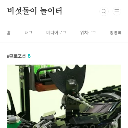
본문 바로가기
버섯돌이 놀이터
홈
태그
미디어로그
위치로그
방명록
프로포션
8