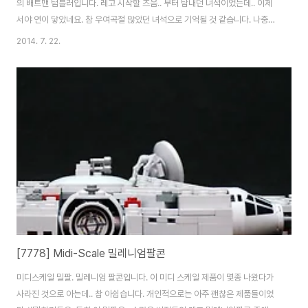
의 배트맨 텀블러입니다. 레고 시작할 즈음.. 부터 탐내던 녀석이었는데.. 이제
서야 연이 닿았네요. 참 우여곡절 많았던 녀석으로 기억될 것 같습니다. 나중에
스틱님께 싸인이나 좀 받아야겠어요. ㅎㅎㅎ 앞바퀴 휠 부품 검정색을 못 구해
2014. 7. 22.
서 회색으로.. 나중에 교체 예정입니다. 일부 커스텀도 생각중이에요. 스틱님 원
작의 텀블러와 제가 만든 배트포드는 타이어가 다르게 생겼죠. 사실 배트포드
도 스틱님 카피버전인데.. 제가 맘대로 타이어를 변경한거라.. ^^; 이왕 이리 된
거 같이 맞춰주기로 합니다. 다크나이트의 멋진 바이크 - 배트포드(BatPod)
참, 스틱님 텀블러는 이 부분을 사진처럼 보강하면 좋습니다. 만들어 보신 분이
면 사진만 ..
[7778] Midi-Scale 밀레니엄팔콘
미디스케일 밀팔. 밀레니엄 팔콘입니다. 이 미디 스케일 제품이 몇종 나왔다가
사라진 것으로 아는데.. 참 아쉽습니다. 개인적으로는 아주 괜찮은 제품들이었