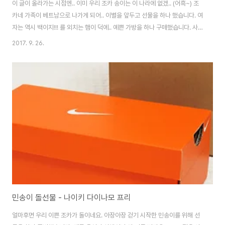
이 글이 올라가는 시점엔.. 이미 우리 조카 송이는 이 나라에 없겠.. (어흑~) 조
카네 가족이 베트남으로 나가게 되어.. 이별을 앞두고 선물을 하나 했습니다. 여
자는 역시 백이지!!! 를 외치는 햄이 덕에.. 예쁜 가방을 하나 구매했습니다. 사
실 닥스에서 정말 맘에드는 백을 봤는데..이제 돌지난 조카에게는 좀 많이 이른
2017. 9. 26.
듯 하여.. 가벼운 백팩으로 결정했네요. 좌측의 작은 상자는 스카프입니다. ^^
요렇게 생겼어요. 핑크핑크한게 참 이쁘죠? ^^ 실제로 저거 메고 막 뛰고 빙글
빙글하는 동영상을 보여줬는데.. 어찌나 이쁘던지.. ㅎㅎ 그곳에서도 잘 쓰길 바
래. ^^
민송이 돌선물 - 나이키 다이나모 프리
얼마후면 우리 이쁜 조카가 돌이네요. 아장아장 걷기 시작한 민송이를 위해 선