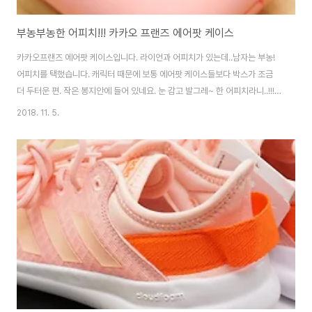
부농부농한 어피치!!! 카카오 프랜즈 에어팟 케이스
카카오프랜즈 에어팟 케이스입니다. 라이언과 어피치가 있는데..남자는 부농!
어피치를 택했습니다. 캐릭터 때문에 보통 에어팟 케이스들보다 박스가 조금
더 두터운 편. 작은 봉지안에 들어 있네요. 눈 감고 발그레~ 한 어피치라니..!!!
라이언파인 저조차도 돌리는 저 표정!!! 기존에 쓰던 케이스와 비교. 가볍게 쓰
2018. 11. 5.
기엔 엘라고가 더 편합니다만.. 어피치 파워업!!! [▣ in my life../└ 만물지름
상] - 엘라고 에어팟 듀오 케이스 볼록하게 튀어나온 어피치 표정이 하이라이
트죠. 암요. 뒤에는 상하 연결되어 있는 평범한 형태. 아우~ 이쁘네요. 부농부농
하니~ ㅋㅑ~~~ 충전단자 보호캡도 있습니다. 햄이가 들고 다닐 수 있겠냐고
물어보지만.. 아주 만족하며 사용중. ㅎㅎㅎ