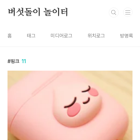
본문 바로가기
버섯돌이 놀이터
홈
태그
미디어로그
위치로그
방명록
핑크
11