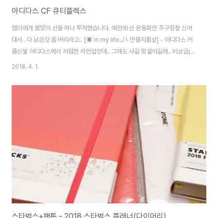
아디다스 CF 큐티플렉스
햄이에게 봄맞이 선물 하나 투척했습니다. 예전에 산 운동화만 주구장창 신어
대서.. 다 낡은것 좀 버리라고.. [▣ in my life../└ 만물지름상] - 아디다스 커
플신발 아디다스에서 저렴한 라인업인데.. 그래도 사길 망설이길래.. 비상금(?)
으로 몰래 샀어요. CF 큐티플렉스입니다. 상큼한 봄에 어울리는 핑크. 벚꽃 생
2018. 4. 1.
각도 나구요. ^^ 실물 컬러가 참 곱습니다. 쿠션은 클라우드폼이네요. 저렴하지
만 충분한 쿠셔닝을 제공하죠. 역시 대세는 아디다스. 자, 이제 회색 신발 버리
자. -ㅂ-)/
스타벅스+팬톤 - 2018 스타벅스 플래너(다이어리)