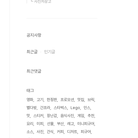
┗ 사진저장고
공지사항
최근글
인기글
최근댓글
태그
영화
고기
한정판
프로모션
맛집
브릭
별다방
건프라
스타벅스
Lego
인스
맛
스티커
장난감
음식사진
게임
추천
요리
미피
선물
부산
레고
미니피규어
소스
사진
간식
커피
디저트
피규어