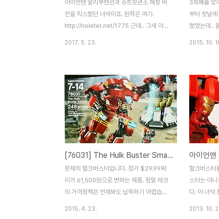
아이언맨 말리부맨션과 슈트보관소 해창 버
3회째를 맞
전을 믹스했던 녀석이죠. 원작은 여기.
부터 첫날에
http://noleter.net/1775 근데.. 그새 아이
했었는데.. 
언맨이 더 늘어나고.. 장식장을 들인김에.. 이
어..마지막 
2017. 5. 23.
2015. 10. 1
래저래 확장하기로 마음을 먹었습니다. 그리
BricKore
고 밤새 뚝딱뚝딱.. .. 해서 나온 결과물입니
점 레고전시회
다. 2층으로 제한을 했고, 20기 이상이 들어
삼성동 현대
갈 수 있는 방향으로 제작하다보니.. 한계들
대표적인 사
이 있긴 하지만 어쨓든 완성. 76077을 기준
저는 그냥 디
으로 아이언맨 디자인이 바뀌기 시작해서..
래서 작품명도
앞으로 또 어찌 나올지 모르겠지만, 몇몇은
나갔더니 적응
더 나오더라도 교체수용이 가능하니 이정도
스마우그 참
에서 만족. 없는 브릭으로 떼우다보니 이정도
다. 베이스는
[76031] The Hulk Buster Smash / 헐크 버스터 스매시
아이언맨
가 한계네요. 뒷면 벽만 꽉 차고 바닥이 허전
전이 워낙 비
~한데.. 저기에 헐크버스터 완성해서 넣어주
세계가 있어서
문제의 헐크버스터입니다. 정가 $29.99짜
헐크버스터를
면 좋을것 같습니다. 뜯어고치려고 하다가 손
은 인기를 끈
리가 61,500원으로 변하는 제품. 정말 레코
스터는 아니구
놓은..
의 가격정책은 언제봐도 납득하기 어렵습니
다. 이 녀석
다. 더불어 사재기가 심해져서 구하기조차 어
싶은데 이젠 
2015. 4. 23.
2013. 10. 2
렵죠. 박스 뒷면. 피규어 구성이 좋은 편입니
이길까요? 