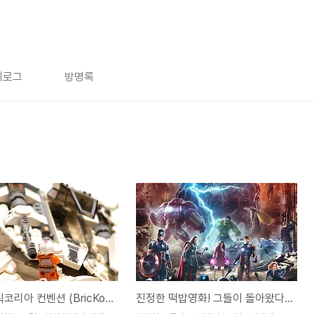
치로그
방명록
2015 브릭코리아 컨벤션 (BricKorea Convention) - 현대백화점 판교 레고 전시회
진정한 떡밥영화! 그들이 돌아왔다! - 어벤져스 : 에이지 오브 울트론