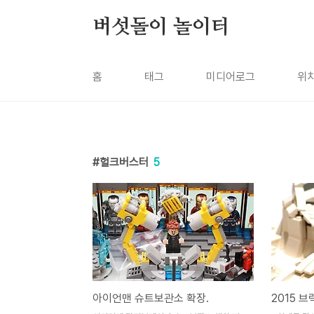
본문 바로가기
버섯돌이 놀이터
홈
태그
미디어로그
위
헐크버스터
5
아이언맨 슈트보관소 확장.