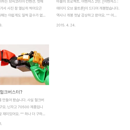
이하는 브릭코리아 컨벤션. 첫해
마블의 프로젝트. 어벤져스 2탄. [어벤져스 :
 가서 사진 참 열심히 찍어오곤
에이지 오브 울트론]이 드디어 개봉했습니다.
올해는 아쉽게도 일찍 갈수가 없
역시나 개봉 첫날 감상하고 왔어요. ^^ 어째
날에만 들렀네요. 2013
이번작 포스터들은.. 전부 합성티만 팍팍 나
8.
2015. 4. 24.
a Convention. - 신촌 현대백화
면서 제대로 된게 하나 없네요. 사람이 너무
 2014 브릭코리아 컨벤션 -
많아 문제인가 봅니다. -_-; 요건 가장 흔한
백화점(무역센터점) 레고전시회
포스터. 아.. 우리 스칼렛 누님 복장 끝내주네
진들은 많은 분들이 올리셨으니..
요! 이게 바로 이번 블랙위도우 복장. 저 라인
테일만 몇장 찍어봤습니다. (그
들이 아주 멋지구리합니다. ㅎㅎ 이 시리즈들
 몰라요;;) 오랜만에 망원 들고
이 언제나 그렇듯.. 볼거리 풍성하고 한편의
이..;;;; 스노우스피더 추락장면.
오락영화로서는 충분한 즐거움을 보장합니
 잘 만들었죠? 담백님 작품입니
다. 단지 단 한편으로 정리하기에는 그 내용
 동전으로 해야 대박일텐데.. 동
이 너무나 많고.. 한편의 완성보다 다른 후속
 헐크버스터?
싸죠. ㅋ 이분 참 자신만의 작품
작품들과의 연계성.. 즉 떡밥 뿌리기에 여념
 참 좋아요. ^^ 아이들에게 많
이 없습니다. 더불어 등장하는 히어로들이 넘
 만들어 봤습니다. 사실 헐크버
 매작가님의 엘사성. 단색이라 ..
쳐나는데.. 어벤져스 1과는 달리 그 캐릭터..
요. 닌자고 70500 제품입니
 참 재미있어요. ^^ 하나 더 구하고
잘 안보인다는게 흠.. ㅠ_ㅠ 누가
1.
ㅎㅎ 실제로는 헐크버스터가 완파