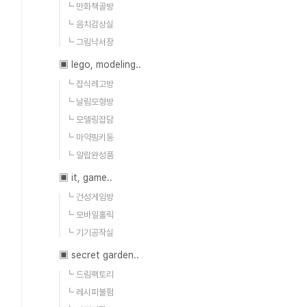
┗ 만화책골방
┗ 음치감상실
┗ 그림낙서장
▣ lego, modeling..
┗ 잡식레고방
┗ 날림모형방
┗ 모델링잡담
┗ 마약핑키동
┗ 알랍완성품
▣ it, game..
┗ 건성게임방
┗ 모바일홀릭
┗ 기기공작실
▣ secret garden..
┗ 드림팩토리
┗ 레시피불펌