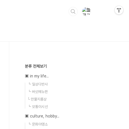
분류 전체보기
▣ in my life..
┗ 일상다반사
┗ 버섯메뉴판
└ 만물지름상
┗ 모퉁이시선
▣ culture, hobby..
┗ 문화야영소