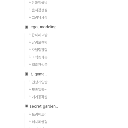
┗ 만화책골방
┗ 음치감상실
┗ 그림낙서장
▣ lego, modeling..
┗ 잡식레고방
┗ 날림모형방
┗ 모델링잡담
┗ 마약핑키동
┗ 알랍완성품
▣ it, game..
┗ 건성게임방
┗ 모바일홀릭
┗ 기기공작실
▣ secret garden..
┗ 드림팩토리
┗ 레시피불펌