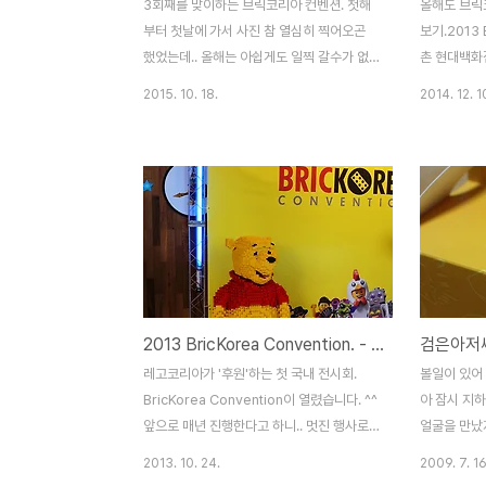
3회째를 맞이하는 브릭코리아 컨벤션. 첫해
올해도 브릭
부터 첫날에 가서 사진 참 열심히 찍어오곤
보기.2013 B
했었는데.. 올해는 아쉽게도 일찍 갈수가 없
촌 현대백화
어..마지막 날에만 들렀네요. 2013
로 장소를 옮
2015. 10. 18.
2014. 12. 1
BricKorea Convention. - 신촌 현대백화
찾으시면 되요
점 레고전시회 2014 브릭코리아 컨벤션 -
요. 주요섭님
삼성동 현대백화점(무역센터점) 레고전시회
12,000여
대표적인 사진들은 많은 분들이 올리셨으니..
워낙 큰 작
저는 그냥 디테일만 몇장 찍어봤습니다. (그
습니다. 바
래서 작품명도 몰라요;;) 오랜만에 망원 들고
죠. 제 이름
나갔더니 적응이..;;;; 스노우스피더 추락장면.
광화문에 전
스마우그 참 잘 만들었죠? 담백님 작품입니
아 전시작들
다. 베이스는 동전으로 해야 대박일텐데.. 동
수 있습니다
2013 BricKorea Convention. - 신촌 현대백화점 레고전시회
검은아저씨
전이 워낙 비싸죠. ㅋ 이분 참 자신만의 작품
내역이 궁금하
세계가 있어서 참 좋아요. ^^ 아이들에게 많
http://b
레고코리아가 '후원'하는 첫 국내 전시회.
볼일이 있어 
은 인기를 끈 매작가님의 엘사성. 단색이라 ..
찰의 QR코드
BricKorea Convention이 열렸습니다. ^^
아 잠시 지
앞으로 매년 진행한다고 하니.. 멋진 행사로
얼굴을 만났
자리잡았으면 해요.
크. 작년 일
2013. 10. 24.
2009. 7. 16
=======================================
박스와 아저씨