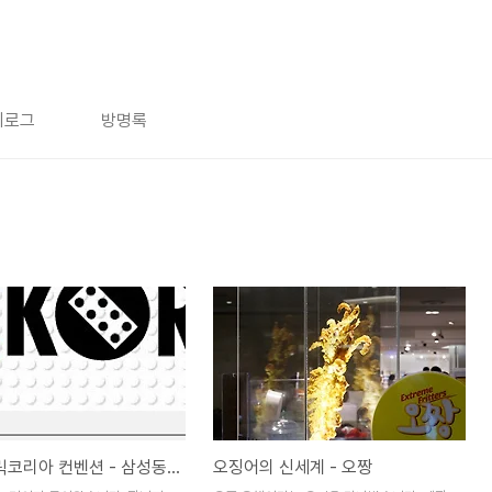
치로그
방명록
2014 브릭코리아 컨벤션 - 삼성동 현대백화점(무역센터점) 레고전시회
오징어의 신세계 - 오짱