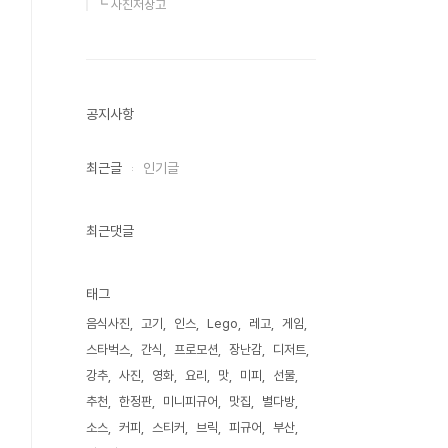
┗ 사진저장고
공지사항
최근글
인기글
최근댓글
태그
음식사진
고기
인스
Lego
레고
게임
스타벅스
간식
프로모션
장난감
디저트
강추
사진
영화
요리
맛
미피
선물
추천
한정판
미니피규어
맛집
별다방
소스
커피
스티커
브릭
피규어
부산