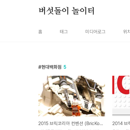
본문 바로가기
버섯돌이 놀이터
홈
태그
미디어로그
위
현대백화점
5
2015 브릭코리아 컨벤션 (BricKorea Convention) - 현대백화점 판교 레고 전시회