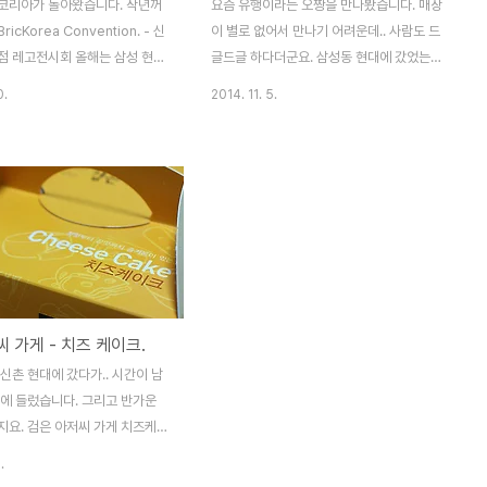
코리아가 돌아왔습니다. 작년꺼
요즘 유행이라는 오짱을 만나봤습니다. 매장
ricKorea Convention. - 신
이 별로 없어서 만나기 어려운데.. 사람도 드
점 레고전시회 올해는 삼성 현대
글드글 하다더군요. 삼성동 현대에 갔었는
겼습니다. 10층 에메랄드 홀을
데.. 실제로 꽤 많은 사람이 줄을 서서 사가는
0.
2014. 11. 5.
. ^^ 입구부터 대작이 맞아주네
모습을 볼 수 있었습니다. 오짱은 오징어를
의 [충무공 이순신]입니다. 무려
긴 꼬치에 끼워 튀겨내는 음식인데요. 이걸
 브릭이 사용된 어마어마한 작품!!
포장해주는게 마치 꽃다발 같다고 해서 유명
품이라 특별한 방법으로 제작되었
해졌죠. 반건조 오징어를 튀겨낸 듯한 맛인
로 레고인들의 기부를 통한 제작이
데.. 실제로 정말 맛있습니다. 바삭한 튀김에
도 저기 있네요. ^^ 이 작품은 추후
촉촉한 속살, 맥주를 당기는 바로 그맛이더군
시될 예정입니다. 올해 브릭코리
요. 단 손에 다 묻고, 입가에 기름기가 가득하
은 홈페이지를 통해서도 만나볼
게 되니 그것만 유의하신다면.. 추천할만한
. 전시회에서 만난 작품의 자세한
간식이 될 것 같습니다. 진짜 맛있어요. __)b
 가게 - 치즈 케이크.
다면..!
rickorea.org 전시장에서 작품 명
신촌 현대에 갔다가.. 시간이 남
를 찍어도 되요. ^^ ※ 누르면..
하에 들렀습니다. 그리고 반가운
지요. 검은 아저씨 가게 치즈케이
본에 갔을때 먹었던 녀석입니다.
.
=========================================
 얼굴이 조금 다르긴 한데.. 그