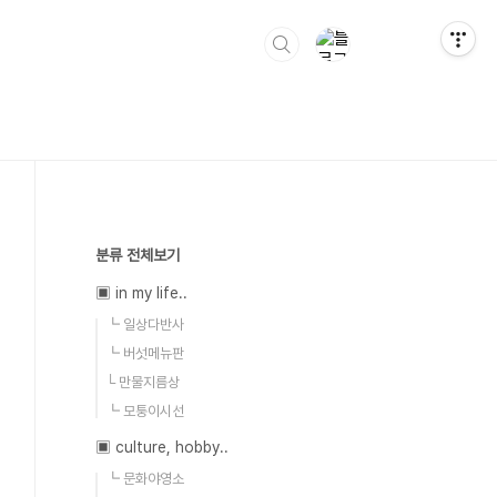
분류 전체보기
▣ in my life..
┗ 일상다반사
┗ 버섯메뉴판
└ 만물지름상
┗ 모퉁이시선
▣ culture, hobby..
┗ 문화야영소