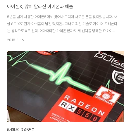
아이폰X, 많이 달라진 아이폰과 애플
5년을 넘게 사용한 아이폰5에서 벗어나 드디어 새로운 폰을 맞이했습니다. 사
실 8도 X도 뭔가 아쉬움이 남긴 했지만.. 그래도 최신 기술로 가야 더 오래쓴다
는 생각으로 X로 선택. 어마어마한 가격은 끝까지 제 선택을 방해한 요소이긴
했습니다. 기존에 3G를 여태 사용한지라, 유심도 새로 교체. 박스는 깔끔합니
2018. 1. 16.
다. 점점 박스가 작아지는건 좋네요. 내용물은 아니지만.. 뒷면. 제가 고른건 스
페이스 그레이 64GB 모델입니다. 왜 블랙이라는 명칭을 버리고 스페이스 그
레이를 고집하는지 도대체 모르겠어요. -_-; 용량은 고민을 좀 했지만, 기존
64GB로도 잘 쓰고 있었고, 256GB는 더더욱 비싼지라 가볍게 64GB로 결
정. 오.. 박스 열어보는거 진짜 오랜만이네요. 아이폰은 기변에 감흥이 별로 없
는데, 이때..
라데온 RX550.