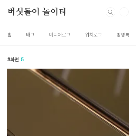
본문 바로가기
버섯돌이 놀이터
홈
태그
미디어로그
위치로그
방명록
화면
5