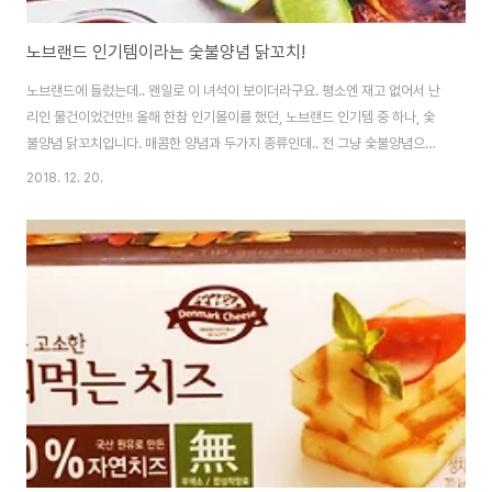
노브랜드 인기템이라는 숯불양념 닭꼬치!
노브랜드에 들렀는데.. 왠일로 이 녀석이 보이더라구요. 평소엔 재고 없어서 난
리인 물건이었건만!! 올해 한참 인기몰이를 했던, 노브랜드 인기템 중 하나, 숯
불양념 닭꼬치입니다. 매콤한 양념과 두가지 종류인데.. 전 그냥 숯불양념으로
구입. 그냥 후라이팬에 살살 구워주면 됩니다. 전자렌지에 돌려도 괜찮을 것 같
2018. 12. 20.
아요. 포장은 이렇게 생겼습니다. 꼬치 20개 포장. 저희는 뜯은 후 5개씩 소포
장 해놨습니다. 다른 것과 같이 먹을거라 간단하게 5개만 꺼내봤어요. 해동 필
요 없이 그냥 데워주면 됩니다. 후라이팬에 기름 두르고 약불로 뒤집어 가면서!
이 소스라면 당연히 마늘과 어울리리라 생각하여.. 마늘도 같이 구워봤습니다.
음... 이거 맛있어요! 드세요! ㅋㅋㅋㅋㅋ 간단한 데리야끼 소스의 느낌이지만실
제 맛이 제..