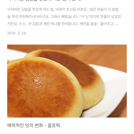
식어버린 김밥을 맛있게 먹는 법. 어제의 포스팅 이후로.. 많은 분들이 이 방법
을 적극 추천해주시더라구요. 그래서 해봤습니다. ^ㅁ^)/ 마지막 한줄이 남았었
거든요. ㅎㅎ.. 언 김밥과 계란 하나를 준비합니다. 계란을 술술~ 풀어주고.. 소
금간 약간. (뭐 안해도 될 듯 해요. ^^;) 그리고 후라이팬에 투척~!!! 처음 해봤는
2010. 3. 24.
데.. 오오~ 많이들 추천해주신 만큼 맛이 있네요. +_+ 어느정도 익히느냐에 따
라 맛이 변하는게 꽤 재미있습니다. 혹시나 처치 못하고 있었던 김밥이 있으시
다면.. 이렇게 해서 드셔BoA요~ ^0^*
매력적인 맛의 변화 - 꿀호떡.