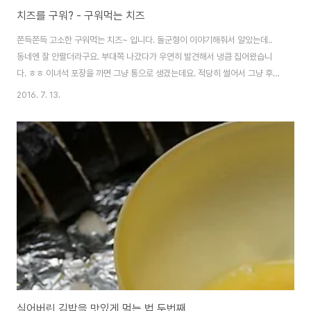
치즈를 구워? - 구워먹는 치즈
쫀득쫀득 고소한 구워먹는 치즈~ 입니다. 돌군형이 이야기해줘서 알았는데..
동네엔 잘 안팔더라구요. 부대쪽 나갔다가 우연히 발견해서 냉큼 집어왔습니
다. ㅎㅎ 이녀석 포장을 까면 그냥 통으로 생겼는데요. 적당히 썰어서 그냥 후라
이팬에 구워주면 됩니다. 앞뒤로 살포시 구워주면 이런 놀라운 때깔이!!! 생각보
2016. 7. 13.
다 잘 타지 않고 막 녹아내리지도 않습니다. 먹어보면.. 겉은 바삭하고 속은 정
말 쫄깃한 치즈의 그 식감! 아.. 이거 맥주 안주인데요? -ㅂ-;; 치즈 좋아하시는
분들은 꼭 드셔보세요. ㅎㅎ
식어버린 김밥을 맛있게 먹는 법 두번째.