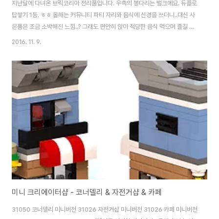
지난달에 다녀온 브릭코리아 전리품입니다. 우측의 봉다리는 벌크에요. 듀플로
탑쌓기 1등. ㅎㅎ 올해는 커뮤니티 파티 자리와 음식에 신경을 쓰더니..대신 사
은품은 조금 소박해진 느낌..? 그래도 편안히 앉아 적당한 음식 먹으며 즐길 수
있어서 좋았습니다. 그리고 별작가가 만들어준 명찰불꽃헤드를 잃어버려서 아
2016. 11. 9.
쉽지만.. 그래도 마음에 들어요. 기껏 만든거 예쁜 명찰 콘테스트 이런거 할 줄
알았는데 아쉽..
미니 크리에이터샵 - 코너델리 & 자전거샵 & 카페
31050 코너델리 미니버전 31026 자전거샵 미니버전 31026 카페 미니버전