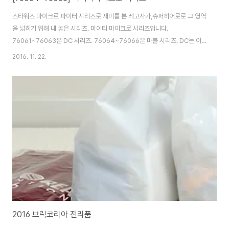
스타워즈 마이크로 파이터 시리즈로 재미를 본 레고사가,슈퍼히어로로 그 영역
을 넓히기 위해 내 놓은 시리즈. 마이티 마이크로 시리즈입니다.
76061~76063은 DC 시리즈. 76064~76066은 마블 시리즈. DC는 이
미 다 만들어 버려서 박스가 없네요. ^^; 플래쉬vs캡틴콜드는 기존에 사진을
2016. 11. 22.
올려둔게 있으니 참고하세요. [76063] Mighty Micros: The Flash™ vs.
Captain Cold™ / 마이티 마이크로 - 플래시 VS 캡틴 콜드 [76064]
Mighty Micros: Spider Man vs. Green Goblin / 마이티 마이크로 - 스
파이더맨 VS 그린 고블린 처음 이 시리즈가 나왔을때 당황스러운 것이 프로모
션이 전혀 없다는 거였습니다. 기존 스타워즈 마이크로..
2016 브릭코리아 전리품