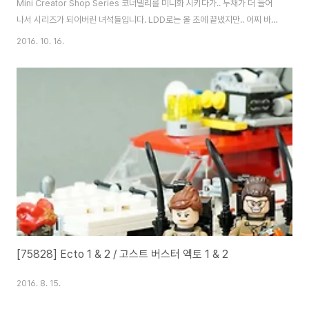
Mini Creator Shop Series 코너델리를 미니화 시키다가.. 두채가 더 늘어
나서 시리즈가 되어버린 녀석들입니다. LDD로는 올 초에 끝냈지만.. 어찌 바쁘
다보니 코너델리만 살짝 만들어 보고 말았는데.. 어느덧 브릭코리아의 시즌이
2016. 10. 16.
왔네요. 시간이 없어 하나만 낼까 했는데.. 햄이한테 까여서 급하게 3개를 모두
구성하게 되었습니다. 디스로 의욕을 일으켜준 햄양과.. 브릭 수급에 맘고생 많
았을 아저씨에게 감사를. 꾸벅. 원래는 건물만 세채였으나.. 그냥 간격을 좀 두
고 싶었고.. 그러다보니 앞에 길도 놓고.. 이왕이면.. 이왕이면... 해서 전체적으
로 일이 조금 커졌네요. 그냥 카페거리 같은? 느낌을 조금 주고 싶..
[75828] Ecto 1 & 2 / 고스트 버스터 엑토 1 & 2
2016. 8. 15.