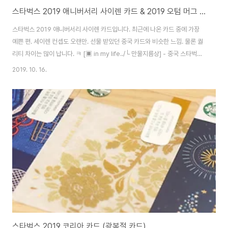
스타벅스 2019 애니버서리 사이렌 카드 & 2019 오텀 머그 카드
스타벅스 2019 애니버서리 사이렌 카드입니다. 최근에 나온 카드 중에 가장
예쁜 편. 세이렌 컨셉도 오랜만. 선물 받았던 중국 카드와 비슷한 느낌. 물론 퀄
리티 차이는 많이 납니다. ㅋ [▣ in my life../└ 만물지름상] - 중국 스타벅스
카드 & 포켓 선물 받았어요! 중국 스타벅스 카드 & 포켓 선물 받았어요! 지수가
2019. 10. 16.
중국 다녀오면서 사다준 스벅 카드에요! 가죽포켓같은게 같이 있네요. 세이렌
카드. 중국 홈페이지 들어가봐도 카드 이름은 못 찾겠어요. @_@ 뭐 아마 쓸일
은 없겠지만... ㅡ_ㅜ 가죽 포켓은 민트색으.. noleter.net 그리고 2019 오텀
머그 카드. 머그모양 카드도 오랜만이네요. 그닥 예쁘진 않아요. -ㅂ-; 좌측은
2018 오텀 머그 카드입니다.
스타벅스 2019 코리아 카드 (광복절 카드)