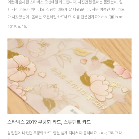
이번에 출시된 스타벅스 오션테일 카드입니다. 사진만 봤을때는 몰랐는데, 일
반 사각 카드가 아니네요. 상당히 예쁘게 잘 나왔습니다. 작년 여름엔 미니카드
가 나왔었는데.. 올해는 오션테일 카드네요. 여름 컨셉인가요? ㅎㅎ [▣ in my
life../└ 만물지름상] - 스타벅스 2018 서머 미니카드 독특한 모양으로 나왔던
2019. 6. 15.
카드들을 몇개 꺼내봤습니다. 질감까지 따지면 DT카드가 최고지만, 이번 오션
테일 카드도 정말 잘 나왔네요.
스타벅스 2019 무궁화 카드, 스튜던트 카드
삼일절에 나왔던 무궁화 카드. 한달 넘게 지나서야 올리네요. -ㅂ-; 그리고 대