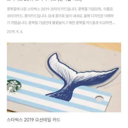
광복절에 나온 스타벅스 2019 코리아 카드입니다. 광복절 기념인데.. 이름은
코리아카드. 종이카드입니다. 요새 종이로 많이 내네요. 올해 디자인은 이해하
기 어렵습니다. 광복절 기념인데 불꽃놀이..? 예전 광복절 카드들과 비교하면
더욱 더 그렇죠. [▣ in my life../└ 만물지름상] - 스타벅스 815 카드 (2017
2019. 9. 4.
광복절) 스타벅스 815 카드 (2017 광복절) 발매일을 놓치다보니.. 매장 5군데
를 돌아 겨우 구했네요. 광복절에 나온 스타벅스 815 카드입니다. 정식 명칭은
2017 코리아 카드네요. 최소 충전금액은 5천원. 스타벅스는 어플 구현과 사이
렌 오더가 잘 되어.. noleter.net [▣ in my life../└ 만물지름상] - 올해도 돌
아온 스타벅스 2018 광복절 카드 올..
스타벅스 2019 오션테일 카드