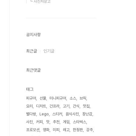
┗ 사진저장고
공지사항
최근글
인기글
최근댓글
태그
피규어
선물
미니피규어
소스
브릭
요리
디저트
건프라
고기
간식
맛집
별다방
Lego
스티커
음식사진
장난감
사진
커피
맛
추천
게임
스타벅스
프로모션
영화
미피
레고
한정판
강추