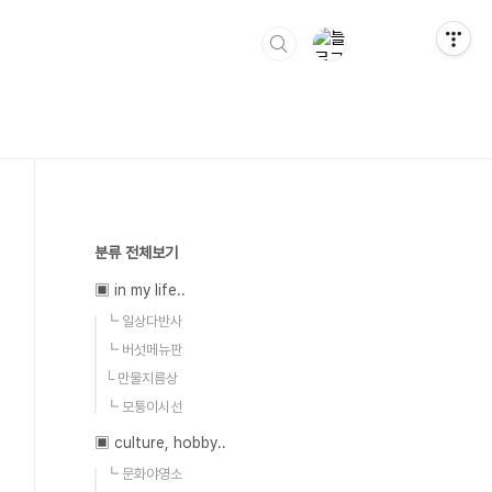
분류 전체보기
▣ in my life..
┗ 일상다반사
┗ 버섯메뉴판
└ 만물지름상
┗ 모퉁이시선
▣ culture, hobby..
┗ 문화야영소