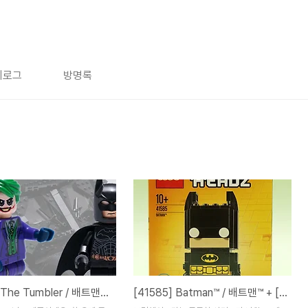
치로그
방명록
[76023] The Tumbler / 배트맨™ 텀블러
[41585] Batman™ / 배트맨™ + [41588] The Joker™ / 조커™