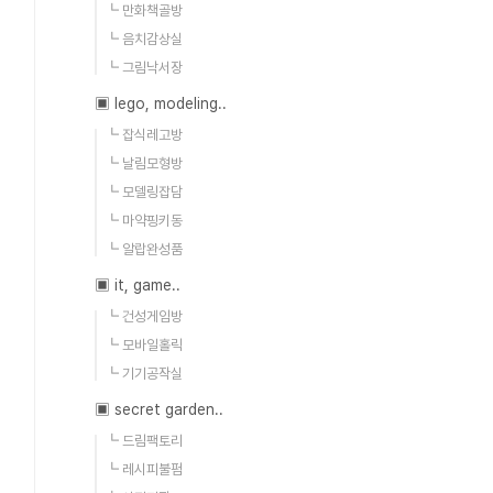
┗ 만화책골방
┗ 음치감상실
┗ 그림낙서장
▣ lego, modeling..
┗ 잡식레고방
┗ 날림모형방
┗ 모델링잡담
┗ 마약핑키동
┗ 알랍완성품
▣ it, game..
┗ 건성게임방
┗ 모바일홀릭
┗ 기기공작실
▣ secret garden..
┗ 드림팩토리
┗ 레시피불펌