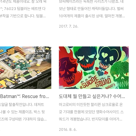
14년도 제품이네요. 참 오래 묵
브릭헤이즈라는 독특한 시리즈가 나왔죠. 네
^^; 76023 텀블러는 배트맨 다
모난 형태로 만들어진 캐릭터들입니다. 벌써
부작을 기반으로 합니다. 텀블러
10여개의 제품이 출시된 상태. 얼마전 개봉
 보이면서도 기믹 가득한 이 차량
했던 레고배트맨무비 시리즈 중 첫번째 배트
2017. 7. 26.
 새로운 모습으로 다가왔죠. 배트
맨입니다. 배트맨무비 시리즈로는 이렇게 네
 새로운 배트맨의 상징으로 자리
가지가 있네요. 배트맨은 특이하게 야광 브릭
 보였습니다. 박스 사이즈가 제법
을 눈으로 사용합니다. 소박스니까 뭐 구성품
 차량 자체도 크다보니 어쩔 수
은 소소하죠. 쌓아올리는 방식은 이 시리즈
 제품은 물론, 이후 제품에서도
전 제품이 동일합니다. 장점은 모든 브릭이
없는 새로운 토르소의 배트맨과 조
프린팅이라는 것. 대강 얼굴이 나오죠? 다리
수 있는 유일한 제품이기도 합니
는 매우 간단합니다. 숏다리~ 망토까지 달아
다리는 11번까지. 거대한 타이어
주면 완성입니다. 구조가 간단하기 때문에 금
포함되어 있습니다. 타이어는 두종
방 만들수 있습니다. 브릭헤이즈 시리즈에서
[76056] Batman™: Rescue from Ra's al Ghul™ / 배트맨™ - 라스 알 굴™ 탈출작전
도대체 뭘 만들고 싶은거냐? 수어사이드 스쿼드 (Suicide Squad, 2016)
퀴에 쓰이는 조금 더 동그란 타
아쉬운게 바로 이 받침인데요. 각각의 캐릭터
제품에 처음 들어갔었죠. 스티커는
를 살린 프린팅이 들어갔으면 어떨까 하는 아
라즈알굴 탈출작전입니다. 데져트
마고로비의 미친듯한 할리퀸 싱크로율로 온
입니다. 인스는 총 5권. 다른
쉬움이 남습니다. 시리즈 1을 표기한 것 같은
볼 수 있는 제품이죠. 박스 뒷
갖 기대를 한몸에 모았던 영화수어사이드 스
.
데.. 현재 나온 모든 제품의..
어로즈에 구성따윈 기대하지 않습니
쿼드가 개봉했습니다. 반지닦이를 이어가는
두권. 스티커가 한장입니다. 브릭
영화가 되었다는 소문이 돌더만.. 영화가 참..
.
2016. 8. 6.
개. 얼마 안되네요. 라즈알굴입니
-_- 일단 재미있냐? 재미없냐?를 따지자면..