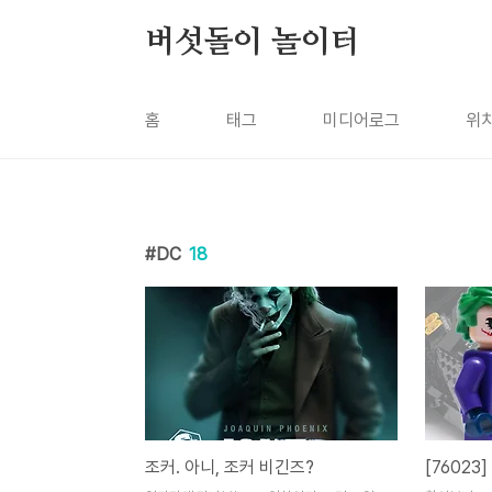
본문 바로가기
버섯돌이 놀이터
홈
태그
미디어로그
위
DC
18
조커. 아니, 조커 비긴즈?