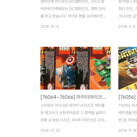
얼마만에 만나보는 DC영화인지, 그리고 얼
찾아보니 20
마만에 만족해보는 DC영화인지.. 영화 조커
혔다 만든.. 
를 보고 왔습니다. 히어로 팬들 사이에서만
크나이트 삼
조금 기대를 받던 작품이.. 베니스에서 황금
라는 투박해
2019. 10. 5.
2018. 2. 5.
사자상의 명예를 거머쥐며, 주목을 받기 시작
은 우리에게
합니다. 그리고 전 세계 개봉. 작품의 특성상
모빌 이후에
상영이 다소 제한적이기도 한 풍토가 벌어지
잡기 충분해
고 있죠. 호아킨 피닉스의 조커는.. 한마디로
큰 편입니다.
표현하자면 조커 비긴즈. 조커가 조커가 되어
없겠죠. 기존
가는 과정을 그리는 영화입니다. 근데 이게
만나볼 수 
액션이나 히어로물이 아니라 드라마(약간의
커를 만날 
스릴러?)에 가깝다는게 독특합니다. 네. 결코
다. 브릭 봉
빵빵 터지는 액션 히어로물을 기대하면 안되
와 명패가 
[76064~76066] 마이티마이크로 시리즈
요. (그건 아쿠아맨을 보세요 ㅋ) 한 캐릭터의
류인데, 앞바
드라마를 보여주는 영화입니다. 우리는 히어
이어가 이 
스타워즈 마이크로 파이터 시리즈로 재미를
76056 
로의 탄생을 많이 봐 왔습니다. 슈퍼맨, 배트
대부분 계기판
본 레고사가,슈퍼히어로로 그 영역을 넓히기
배트맨을 만나
맨, 스파이더맨 ..
대형 제품들.
위해 내 놓은 시리즈. 마이티 마이크로 시리
면. 뭔 히
즈입니다. 76061~76063은 DC 시리즈.
다. 인스는 
2016. 11. 22.
2016. 9. 19
76064~76066은 마블 시리즈. DC는 이
봉다리는 두