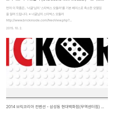
먼저 이 작품은.. '너굴'님의 '스타벅스 모듈러'를 기본 베이스로 축소한 모델임
을 알려 드립니다. ※ 너굴님의 스타벅스 모듈러
http://www.brickinside.com/NeoView.php?
Db=ReviewOwnCreation&Mode=view&Block=1&Number=3104
2015. 10. 2.
바로 요 녀석이 사건의 발단. 그냥 어느순간.. 갑자기.. 스타벅스 모듈러를 축소
해 보고 싶다는 생각이 들었고.(원작은 너무 커서 포기. 그럼 작게라도 해볼까?
뭐 요런 생각?) LDD 앞에서 한 2~3시간 뚝딱 해서 흉내를 내다보니.. 요런 녀
석이 탄생하게 되었죠. (물론 몇번의 수정이 더 가해졌습니다만..;) 그렇게 뚝딱
만들어진 녀석은 부품 수급에 들어가게 되고.. 내일부터 펼쳐질 브릭코리아
2015에나 내볼까..?..
2014 브릭코리아 컨벤션 - 삼성동 현대백화점(무역센터점) 레고전시회