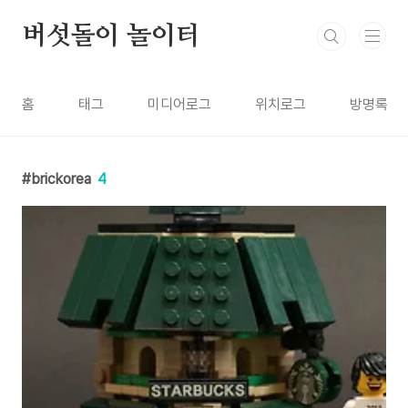
본문 바로가기
버섯돌이 놀이터
홈
태그
미디어로그
위치로그
방명록
brickorea
4