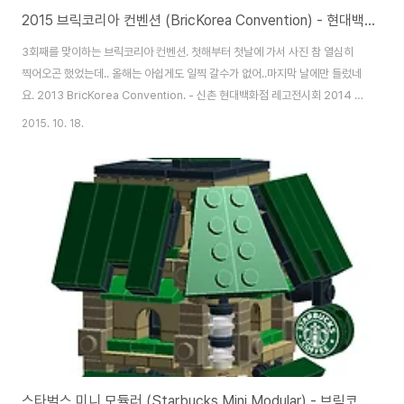
2015 브릭코리아 컨벤션 (BricKorea Convention) - 현대백화점 판교 레고 전시회
3회째를 맞이하는 브릭코리아 컨벤션. 첫해부터 첫날에 가서 사진 참 열심히
찍어오곤 했었는데.. 올해는 아쉽게도 일찍 갈수가 없어..마지막 날에만 들렀네
요. 2013 BricKorea Convention. - 신촌 현대백화점 레고전시회 2014 브
릭코리아 컨벤션 - 삼성동 현대백화점(무역센터점) 레고전시회 대표적인 사진
2015. 10. 18.
들은 많은 분들이 올리셨으니.. 저는 그냥 디테일만 몇장 찍어봤습니다. (그래
서 작품명도 몰라요;;) 오랜만에 망원 들고 나갔더니 적응이..;;;; 스노우스피더
추락장면. 스마우그 참 잘 만들었죠? 담백님 작품입니다. 베이스는 동전으로 해
야 대박일텐데.. 동전이 워낙 비싸죠. ㅋ 이분 참 자신만의 작품 세계가 있어서
참 좋아요. ^^ 아이들에게 많은 인기를 끈 매작가님의 엘사성. 단색이라 ..
스타벅스 미니 모듈러 (Starbucks Mini Modular) - 브릭코리아 컨벤션 2015