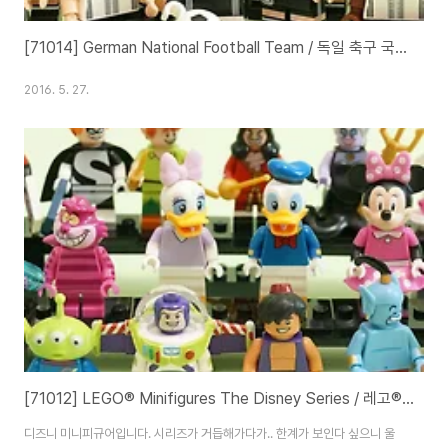
[71014] German National Football Team / 독일 축구 국가대표팀
2016. 5. 27.
[71012] LEGO® Minifigures The Disney Series / 레고® 미니피겨 - 디즈니 시리즈
디즈니 미니피규어입니다. 시리즈가 거듭해가다가.. 한계가 보인다 싶으니 울