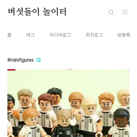
본문 바로가기
버섯돌이 놀이터
홈
태그
미디어로그
위치로그
방명록
minifigures
12