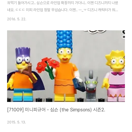
궈먹기 들어가시고.. 심슨으로 라인업 확장까지 가더니.. 이젠 디즈니까지 나왔
네요. ㄷㄷㄷ 미피 라인업 정말 무섭습니다. 이젠.. ㅡ_ㅜ 디즈니 캐릭터가 워낙
에 많다보니.. 한 세트가 기존 16종이 아닌 18종입니다. 그래서인지 이번엔 박
2016. 5. 22.
스 구성에도 문제가 많다는 이야기가 자주 들리네요. 다행히 원볼햄 덕에 쉽게
구했습니다. ^^ 스티치. 손 한짝에만 고가에 거래되던 미디엄 블루 손이 다시
등장했다 해서 관심이 모인 녀석이죠. 알렌(에일리언)과 버즈. 둘 다 기존 토이
스토리 시리즈와 차이가 있는데.. 버즈는 특히 이전이 나은 것 같아요. 알라딘과
지니. 개인적으로 참 좋아하는 작품이기도 하고.. 알라딘이 마음에 드네요. ^^
헤드와..
[71009] 미니피규어 - 심슨 (the Simpsons) 시즌2.
2015. 5. 13.