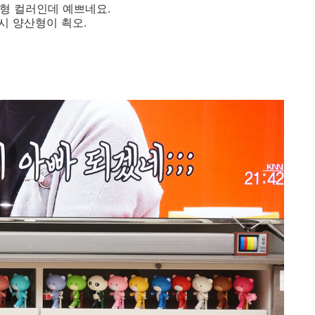
형 컬러인데 예쁘네요.
시 양산형이 쵝오.