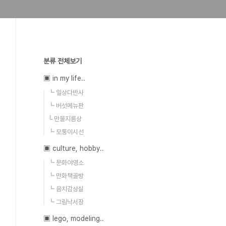
분류 전체보기
▣ in my life..
┗ 일상다반사
┗ 버섯메뉴판
└ 만물지름상
┗ 모퉁이시선
▣ culture, hobby..
┗ 문화야영소
┗ 만화책골방
┗ 음치감상실
┗ 그림낙서장
▣ lego, modeling..