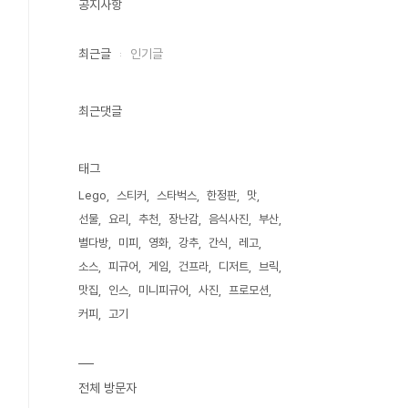
공지사항
최근글
인기글
최근댓글
태그
Lego
스티커
스타벅스
한정판
맛
선물
요리
추천
장난감
음식사진
부산
별다방
미피
영화
강추
간식
레고
소스
피규어
게임
건프라
디저트
브릭
맛집
인스
미니피규어
사진
프로모션
커피
고기
전체 방문자