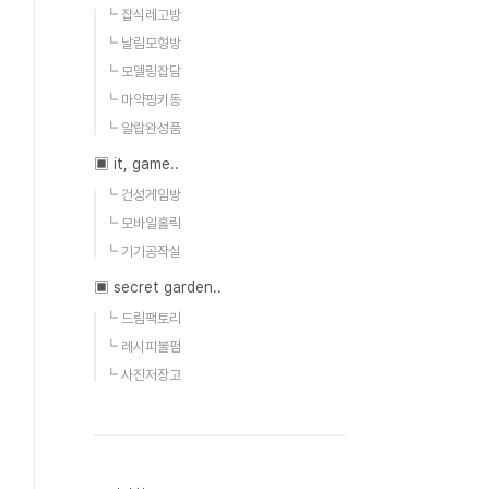
┗ 잡식레고방
┗ 날림모형방
┗ 모델링잡담
┗ 마약핑키동
┗ 알랍완성품
▣ it, game..
┗ 건성게임방
┗ 모바일홀릭
┗ 기기공작실
▣ secret garden..
┗ 드림팩토리
┗ 레시피불펌
┗ 사진저장고