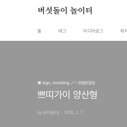
본문 바로가기
버섯돌이 놀이터
홈
태그
미디어로그
위
▣ lego, modeling../┗ 모델링잡담
쁘띠가이 양산형
by [버섯돌이]
2018. 2. 7.