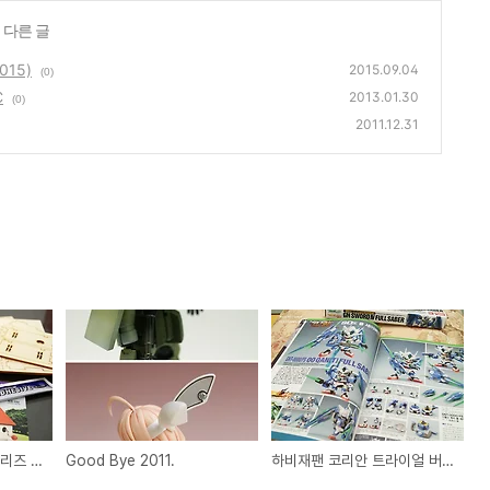
 다른 글
015)
2015.09.04
(0)
C
2013.01.30
(0)
2011.12.31
소리나는 나무만들기 시리즈 - 오르골 교회 C
Good Bye 2011.
하비재팬 코리안 트라이얼 버전 한정판 + 엑스포 한정판 핑크 베앗가이.