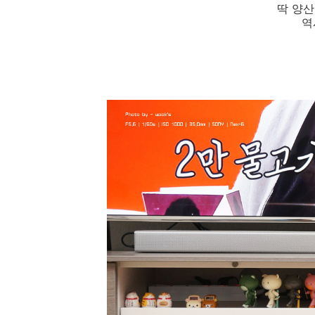
딱 양산
역