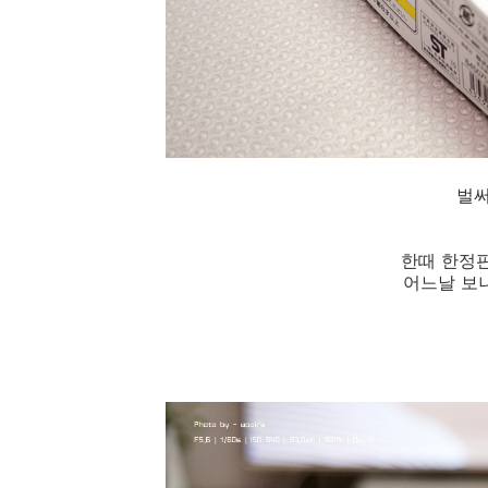
벌써
한때 한정
어느날 보