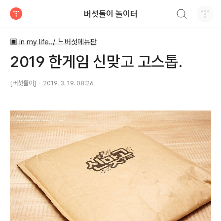
검색하기
버섯돌이 놀이터
티스토리
▣ in my life../┗ 버섯메뉴판
2019 한게임 신맞고 고스톱.
[버섯돌이]
2019. 3. 19. 08:26