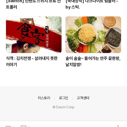
[Switch] 닌텐도 스위치 프로 컨
[국내창작] 다크나이트 텀블러 -
트롤러
by 스틱.
식객 : 김치전쟁 - 살려내지 못한
술이 술술~ 들어가는 안주 끝판왕,
이야기
날치알쌈!
의안내
티스토리
로그인
고객센터
© Daum Corp.