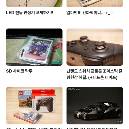
LED 전등 안정기 교체하기!!
얼마만의 만화책이냐.. ㅜ_ㅜ
SD 사이코 막투
닌텐도 스위치 프로콘 조이스틱 갈
림현상 해결. (+테프론 테이프)