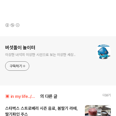
(새창열림)
로그 정보
버섯돌이 놀이터
이상한 녀석의 이상한 시선으로 보는 이상한 세상..
구독하기
더보기
▣ in my life../┗ 버섯메뉴판
의 다른 글
스타벅스 스트로베리 시즌 음료, 봄딸기 라떼,
딸기파인 주스