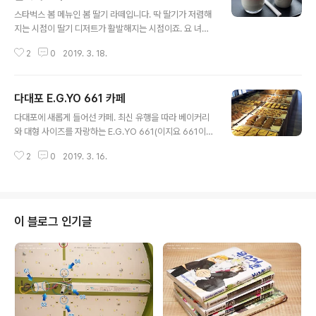
글 내용
스타벅스 봄 메뉴인 봄 딸기 라떼입니다. 딱 딸기가 저렴해
지는 시점이 딸기 디저트가 활발해지는 시점이죠. 요 녀석
은 딱 딸기우유 맛입니다. 최근 유행했던 순수 딸기 우유..
2
0
2019. 3. 18.
뭐 이런 느낌 있잖아요? 딱 그 맛. 솔직히 쿠폰도 안먹는 녀
석 저 돈 주고 먹기엔 조금 아깝.. 이건 딸기 파인 주스입니
다. 사진은 색이 조금 다르게 나왔는데.. 이름에서 연상되는
다대포 E.G.YO 661 카페
딱 그 컬러입니다. 이건 맛있어요. 딸기+파인애플 조합이
글 내용
면 사실 맛 없기 힘들죠 ㅋ
다대포에 새롭게 들어선 카페. 최신 유행을 따라 베이커리
와 대형 사이즈를 자랑하는 E.G.YO 661(이지요 661이라
고 읽는다네요.) 카페입니다. 생기고 초창기에는 사람 많고
2
0
2019. 3. 16.
빵 재고도 금새 떨어져서 못 갔는데, 좀 지나고 이른 시간에
가니 한산하네요. ^^ 유기농 밀가루를 사용한다고 하고 빵
들이 늘어서서 고객들을 유혹합니다. 1층부터 넓직넓직합
니다. 중앙에 카운터가 자리잡고 있습니다. 시간에 따라 케
익이나 다른 빵들도 나온다고 하네요. 주문을 하고 2층에
이 블로그 인기글
올라가봤습니다. 나름 바다가 보인다는 창가 근방에 자리
잡았어요. 여름엔 무지하게 덥겠네요. 가격들은 쏘쏘합니
다. 요새 빵이나 커피 가격이 좀 비싸졌어야..;;; 아메리카노
는 A/B로 나뉘는데, 일반적인 맛과 신맛이 좀 더 강조된 맛
으로 나뉘어집니다..