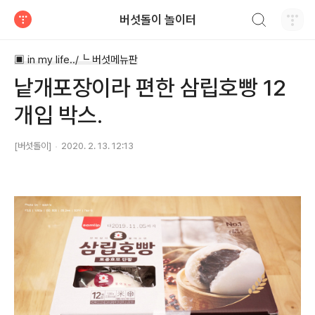
검색하기
버섯돌이 놀이터
티스토리
▣ in my life../┗ 버섯메뉴판
낱개포장이라 편한 삼립호빵 12
개입 박스.
[버섯돌이]
2020. 2. 13. 12:13