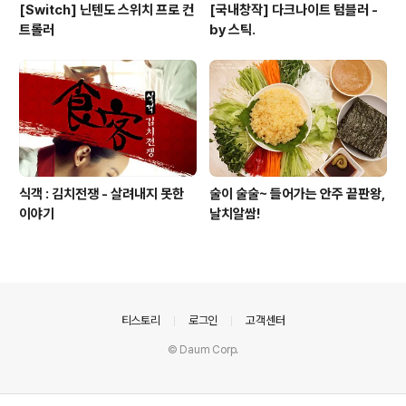
[Switch] 닌텐도 스위치 프로 컨
[국내창작] 다크나이트 텀블러 -
트롤러
by 스틱.
식객 : 김치전쟁 - 살려내지 못한
술이 술술~ 들어가는 안주 끝판왕,
이야기
날치알쌈!
의안내
티스토리
로그인
고객센터
© Daum Corp.