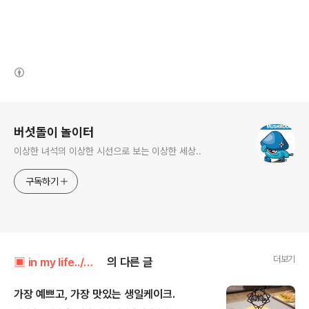
(새창열림)
로그 정보
버섯돌이 놀이터
이상한 녀석의 이상한 시선으로 보는 이상한 세상..
구독하기
더보기
▣ in my life../┗ 버섯메뉴판
의 다른 글
가장 예쁘고, 가장 맛있는 생일케이크.
글 내용