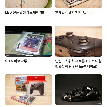
LED 전등 안정기 교체하기!!
얼마만의 만화책이냐.. ㅜ_ㅜ
SD 사이코 막투
닌텐도 스위치 프로콘 조이스틱 갈
림현상 해결. (+테프론 테이프)