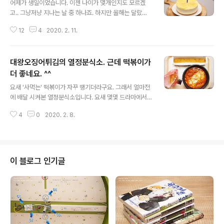
어제가 생일이었습니다. 이젠 나이가 몇개인지도 모르겠
고.. 그냥저냥 지나는 날 중 하나죠. 하지만 올해는 달랐습
니다! 세상에서 가장 예쁘고, 가장 맛있는 케이크를 선물 받
12
4
2020. 2. 11.
았습니다. ^-^ 레몬치즈 케이크. 제가 가장 좋아하는 케이
크인데.. 파는 곳들이 점점 줄어서 이젠 잘 안보여요. 그래
서 햄이가 만들어준다고 했는데.. 그게 벌써 족히 5년은 넘
대왕오징어튀김의 열정분식소. 근데 떡볶이가
었네요. ㅎㅎ 그 약속을 드디어 지켰습니다! 이게 처음 만드
는 케이크라니!!!!! 저에겐 가장 아름답고, 가장 맛있는.. 값
더 좋네요. ^^
글 내용
진 선물! 너무 행복했어요. 거기다 맛도 보장!!!! 너무 맛있었
요새 '사먹는' 떡볶이가 자꾸 땡기더라구요. 그래서 얼마전
습니다!!! ㅠ0ㅠ 고마워요. 행복해요. 사랑해요.
에 배달 시켜본 열정분식소입니다. 요새 몇몇 드라마에서
열심히 홍보하고 있죠. 대왕 오징어 튀김인 '오징헐튀김'이
4
0
2020. 2. 8.
유명합니다. 근데 개인적으로 떡볶이(열정떡볶이)가 더 좋
네요. 요즘 획일적인 매운맛은 덜하고, 적당히 맛있는 국물
떡볶이 스타일입니다. 무엇보다 오뎅과 떡의 비율을 선택
할 수 있는게 좋네요. 떡만, 반반, 어묵만을 선택할 수 있습
니다. 다양한 어묵이 들어가고, 기본적으로 수제비나 옹심
이 블로그 인기글
이, 메추리알이 포함됩니다. 오징어 튀김은 정말 큽니다!! -
0-! 튀김옷만 큰게 아니고 속에 오징어도 엄청난 사이즈를
자랑합니다. 크기에 비해 생각보다 부드럽기도 하구요. 하
지만 이게 정말 맛있냐..? 하면 그냥 괜찮은 정도..? 개인적
으론 오히려 몇조각..