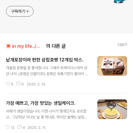
구독하기
더보기
▣ in my life../┗ 버섯메뉴판
의 다른 글
낱개포장이라 편한 삼립호빵 12개입 박스.
글 내용
겨울철 호빵을 참 좋아합니다. 그래서 트레이더스에서 샀
던 녀석. (호빵은 단팥이죠!) 호빵은 유통기한이 짧아서 냉
동해두고 먹으면 좋습니다. 이 녀석은 호빵이 낱개 포장이
5
0
2020. 2. 13.
라 참 좋습니다. 보관하기도 쩌먹기도.. 물론... 이미 다 먹
었.... (.......)
가장 예쁘고, 가장 맛있는 생일케이크.
글 내용
어제가 생일이었습니다. 이젠 나이가 몇개인지도 모르겠
고.. 그냥저냥 지나는 날 중 하나죠. 하지만 올해는 달랐습
니다! 세상에서 가장 예쁘고, 가장 맛있는 케이크를 선물 받
12
4
2020. 2. 11.
았습니다. ^-^ 레몬치즈 케이크. 제가 가장 좋아하는 케이