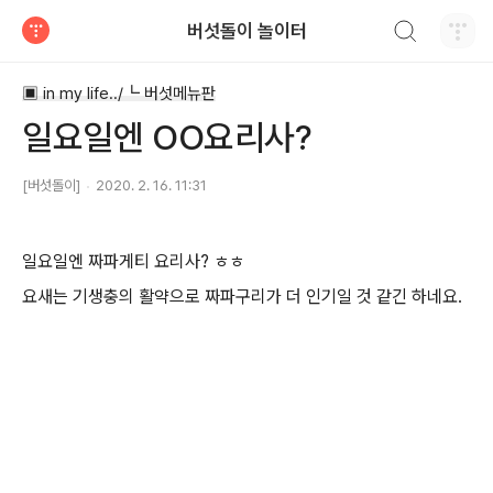
검색하기
버섯돌이 놀이터
티스토리
▣ in my life../┗ 버섯메뉴판
일요일엔 OO요리사?
[버섯돌이]
2020. 2. 16. 11:31
일요일엔 짜파게티 요리사? ㅎㅎ
요새는 기생충의 활약으로 짜파구리가 더 인기일 것 같긴 하네요.