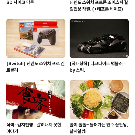
SD 사이코 막투
닌텐도 스위치 프로콘 조이스틱 갈
림현상 해결. (+테프론 테이프)
[Switch] 닌텐도 스위치 프로 컨
[국내창작] 다크나이트 텀블러 -
트롤러
by 스틱.
식객 : 김치전쟁 - 살려내지 못한
술이 술술~ 들어가는 안주 끝판왕,
이야기
날치알쌈!