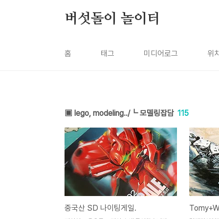
본문 바로가기
버섯돌이 놀이터
홈
태그
미디어로그
위
▣ lego, modeling../┗ 모델링잡담
115
중국산 SD 나이팅게일.
Tomy+Wa