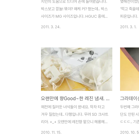
지인의 도움으로 드디어 손에 들어왔습니다.
몇해전이었던
박스보고 깜놀! 뭐야? 왜케 커? 했는데.. 박스
'먹고 죽을테
사이즈가 MG 사이즈입니다. HGUC 중에서
피온입니다.
큰 박스인 크샤트리아랑 크기가 거의 같아요.
녀석인지라..
2011. 3. 24.
2011. 3. 1.
ㄷㄷㄷ.. 위에 올라가 있는 녀석이 RG 입니
링 실력이 
다. -ㅂ-;;; 원작(응?)과 비교. 레진도 SD치곤
있다죠. -ㅂ
꽤나 큰 박스였는데 뭐 상대가 안되네요.
절대 방출은
@_@ 레진과 짬뽕해줄 생각으로 사긴 했는
서 레드혼과
데.. 어찌 만들게 될지.. -ㅅ-;; 구성은 매우 알
입니다. ^^
찹니다. 박스 크기는 약간 오버한 듯 하지만,
패키지는 잘 만들어 놨네요. 메뉴얼도 멋들어
지군요. 일단 가조나 한번 해봐야겠습니다.
^^
오랜만에 향Good~한 레진 냄새. SD 크샤트리아+하이뉴
그라데이션
예전에 질러둔 녀석들이 왔네요. 막차 타고
두번째 그라
겨우 질렀는데.. 다행입니다. 무려 SD 크샤트
단도 안된 
리아. +_+ 오랜만에 레진향 맡으니 헤롱헤롱
ㄷㄷㄷ.. 기
~@_@ 부품 분할이 생각보다 잘 되어 있고
가 작아졌습니
2010. 11. 15.
2010. 10. 5
부품수가 많아 깜놀했습니다. 원 킷 상태는
두리 절단이