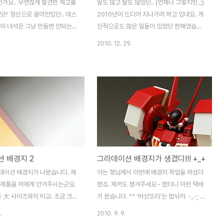
가요.. 우연찮게 발견한 재고를
말도 많고 탈도 많았던.. (언제나 그렇지만..;)
닷!' 정신으로 끌어안았던.. 데스
2010년이 드디어 지나가려 하고 있네요. 개
 이 녀석은 그냥 만들면 안되는
인적으로도 많은 일들이 있었던 한해였습니
 잘 더럽혀 줘야 하는데.. 제 웨더
다. 오래동안 쉬었던(?) 모형 작업 역시 재개
2010. 12. 29.
아직 미천한지라 아직 손대지 않고
했는데요. 나름 열심히 만들었던 한해였기
-; 언제 만들게 될지.. 는 몰라도
에.. 오랜만에 연말 정산 한번 해봅니다. 사실
 안할겁니다. 예전 조이드 라인에
사진도 새로 찍어 하고 싶었는데.. 컴을 밀고
 더불어 가장 좋아하는 양대산맥
나서 계속 서팩3가 안깔리는 증상으로 또또
샵 설치를 못하고 있습니다. ㅜ_ㅜ 또 밀어야
하나.. ㅠ_ㅠ [완성] GNY-001 Gundam
ASTRAEA 2010년 3월. 버섯의 2010년
개시작이자 오랜만의 복귀작이었던 아스트레
아. 그냥.. 아스트레아는 검이지! 오렌지컬러
 배경지 2
그라데이션 배경지가 생겼다!!! +_+
로! 포인트 넣어서! 라는 생각들이 집합된 결
과물 되겠습니다. ^^; 인간도 아닌 물고기 한
데이션 배경지가 나왔습니다. 제
아는 형님께서 이번에 배경지 작업을 하셨더
마리가 집요하게 탐냈었는데 요즘..
시제품을 저에게 안겨주시는군요.
랬죠. 제꺼도 챙겨주세요~ 했더니 이런 택배
존 大 사이즈와의 비교. 조금 크기
가 왔습니다. ^^ '버섯또리'는 멉뉘까. -_-; 지
다. 전 이 사이즈가 좋네요. (테
관통에 안전하게 포장되어 왔네요. 언제나 지
.
2010. 9. 9.
 되지 않은 상태로 현재보단
관통에서 꺼내실때는 주의를. 입구쪽에서 구