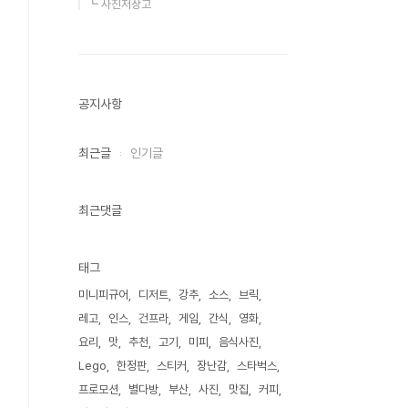
┗ 사진저장고
공지사항
최근글
인기글
최근댓글
태그
미니피규어
디저트
강추
소스
브릭
레고
인스
건프라
게임
간식
영화
요리
맛
추천
고기
미피
음식사진
Lego
한정판
스티커
장난감
스타벅스
프로모션
별다방
부산
사진
맛집
커피