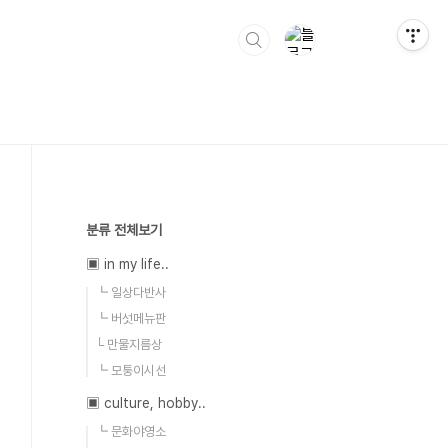
분류 전체보기
▣ in my life..
┗ 일상다반사
┗ 버섯메뉴판
└ 만물지름상
┗ 모퉁이시선
▣ culture, hobby..
┗ 문화야영소