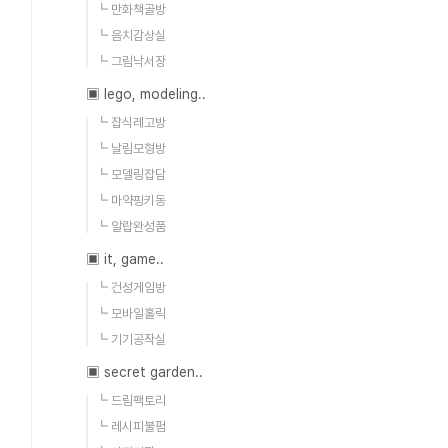
┗ 만화책골방
┗ 음치감상실
┗ 그림낙서장
▣ lego, modeling..
┗ 잡식레고방
┗ 날림모형방
┗ 모델링잡담
┗ 마약핑키동
┗ 알랍완성품
▣ it, game..
┗ 건성게임방
┗ 모바일홀릭
┗ 기기공작실
▣ secret garden..
┗ 드림팩토리
┗ 레시피불펌