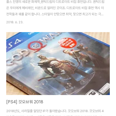
플스 진영의 새로운 화제작,퀀틱드림의 디트로이트 비컴 휴먼입니다. 퀀틱드림
은 우리에게 헤비레인, 비욘드로 알려진 곳이죠. 디트로이트 비컴 휴먼 역시 이
전작들과 궤를 같이 합니다. 스타일이 안맞으면 최악, 맞으면 최고가 되는 극단
적 반응이 나올수 있는 장르죠. ^^ 테마가 포함되어 있는 초회판입니다. 사실
2018. 6. 23.
요새 인기로 물량이 딸리는데, 정말 운 좋게 마트에 딱 하나 남을걸 득템했습니
다. 햄이 땡쑤!!! 아, 로고만 봐도 두근거리네요. 워낙 오래전부터 기대하던 작품
이라.. 첫 화면부터 매우 독특하고 재미있습니다. 안드로이드가 맞이해 주는데,
이 안드로이드의 정체 역시 나중에 밝혀지죠. 클로이 보는 맛에 매일 새로 로딩
하신다는 분들도.. ㅎ 게임은 한 사건을 해결하기 위해 등장한 코너의 이야기로
시작합니다. ..
[PS4] 갓오브워 2018
2018년도, 사라질줄 알았던 IP가 돌아왔습니다. 갓오브워 2018. 갓오브워 4