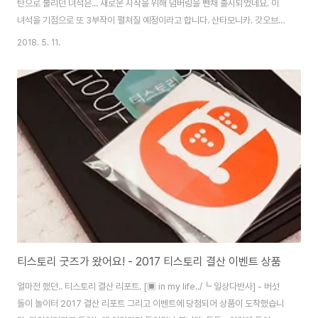
탄으로 불리던 녀석은... 새로운 시작을 위해 넘버링을 뺀채 출시되었네요. 이
녀석을 기점으로 또 3부작이 펼쳐질 예정이라고 합니다. 산타모니카. 갓오브워
한글화는 당연한거겠죠? 내용물은 역시 심플. 새로운 갓오브워를 만나볼까요?
2018. 5. 11.
이번작은 난이도가 제법 있는 것으로 알려지고 있습니다. 개인적으로는 노말로
시작했다 쉬움으로 내렸네요. 난이도에 따른 제한은 없습니다. (트로피도) 늙어
버린 크레토스를 만나는건 많은 생각이 들게 됩니다. 여러 부분에서 RPG스러
운 것들이 눈에 들어옵니다. 대세가 되어버린 오픈월드 게임들의 그것과 많이
닮아 있네요. 하지만 갓오브워는 액션 어드벤쳐죠. ㅋ 이 도끼가 이번 여행의 친
구입니다. 갓오브워..
티스토리 굿즈가 왔어요! - 2017 티스토리 결산 이벤트 상품
얼마전 했던.. 티스토리 결산 리포트. [▣ in my life../┗ 일상다반사] - 버섯
돌이 놀이터 2017 결산 리포트 그리고 이벤트에 당첨되어 상품이 도착했습니