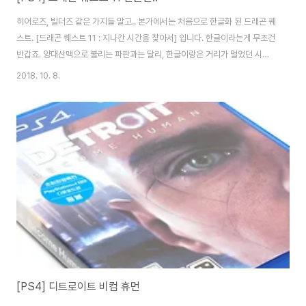
히어로즈, 빌더즈 같은 가지들 말고.. 본가에서는 처음으로 한글화 된 드래곤 퀘
스트. [드래곤 퀘스트 11 : 지나간 시간을 찾아서] 입니다. 한글이라는게 무조건
반갑죠. 양대산맥으로 불리는 파판과는 달리, 한글이랑은 거리가 멀었던 시리
즈이니.. ㅡ_ㅜ 초회판 예약의 주된 이유였던 스틸북. 다른 예약이나 한정에는
2018. 10. 8.
관심 없어진지 오래지만... 스틸북에는 참 약해요. 그나저나 소문처럼 이번 스틸
북 마감은 영 아쉽습니다. 요렇게 똭!!! 예판 특전 코드. 테마를 제외하곤 게임내
에서 구할수 있고, 그리 중요하지도 않은 것들입니다. 아.. 한글 제목 참으로 반
갑네요. 이들의 스토리의 주된 캐릭터들입니다. 우리에겐 드래곤볼로 익숙한
토리야마 아키라가 캐릭터 디자인을 맡고 있는 시리즈이기도 하죠. 아이의 탄
생으로부터..
[PS4] 디트로이트 비컴 휴먼