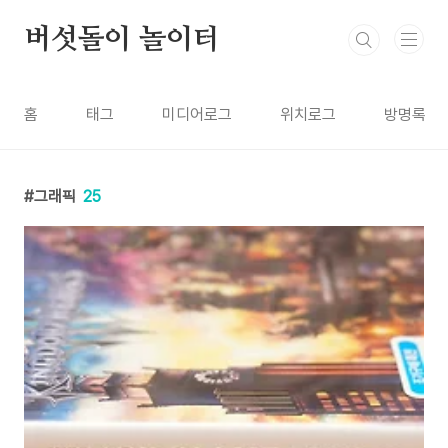
본문 바로가기
버섯돌이 놀이터
홈
태그
미디어로그
위치로그
방명록
그래픽
25