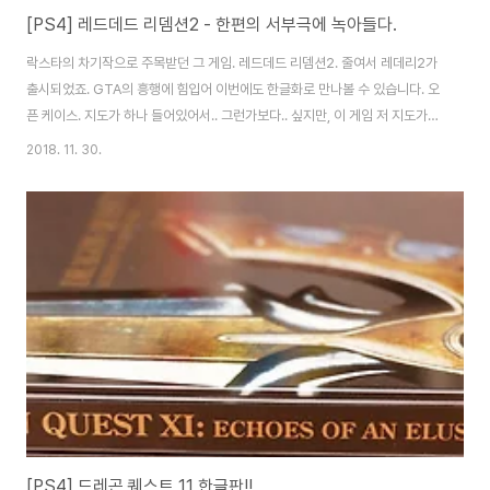
[PS4] 레드데드 리뎀션2 - 한편의 서부극에 녹아들다.
락스타의 차기작으로 주목받던 그 게임. 레드데드 리뎀션2. 줄여서 레데리2가
출시되었죠. GTA의 흥행에 힘입어 이번에도 한글화로 만나볼 수 있습니다. 오
픈 케이스. 지도가 하나 들어있어서.. 그런가보다.. 싶지만, 이 게임 저 지도가
필요할 정도로 엄청난 맵 크기를 자랑합니다. 실제로 전 옆에다 지도 붙여놓고
2018. 11. 30.
했네요. 게임이나 컴패리언앱으로도 한계가...;;; 무서운건 디스크가 두장!!! 설
치도 두장 연달아 하기 때문에 시간 엄청 걸립니다. 자, 게임을 만나볼까요? 레
데리1 이전의 이야기입니다. 시대 배경은 1899년도. 무법자와 총잡이의 시대
는 저물었으나.. 여전히 그렇게 살아가는 이들을 보여주고 있죠. 추운 설산속을
헤매이는 것부터 시작합니다. 게임의 5할 이상은 말 타고 이동하는 것에 있습
니다. ..
[PS4] 드레곤 퀘스트 11 한글판!!