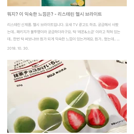
뭐지? 이 익숙한 느낌은? - 리스테린 헬시 브라이트
리스테린 신제품. 헬시 브라이트입니다. 요새 TV 광고도 하죠. 궁금해서 사봤
는데.. 패키지가 불투명이라 궁금하더라구요. 딱 '레몬&소금' 이라고 적혀 있는
데.. 한번 딱 써보니!!!!! 뭔가 되게 익숙한 느낌이 있는거에요. 뭔가.. 했는데.. 일
반적으로 병원, 특히 치과에서 많이 쓰는가글의 그 맛과 흡사합니다. 되게 묘한
2018. 10. 30.
레몬맛과 향이 나는데.. 쉽게 말하면, 분명 레몬향인데.. 뭔가 거부감이 드는 그
런 약 있죠? 대표적으로 위장 세척 용액(장내시경때 먹는 약) 같은거.. ^^; 딱 그
느낌의 맛이 나요. 이거 =ㅂ=! 몇번 써보니 익숙해져서 다 쓰긴 할거 같은데..
그닥 추천하고 싶진 않네요. (색은 투명입니다.) 그나마 리스테린 중에서는 가
장 순한 편이긴 한데.. 그냥 그린티 쓸래요. ㅋㅋㅋ