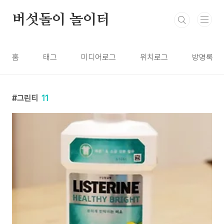
본문 바로가기
버섯돌이 놀이터
홈
태그
미디어로그
위치로그
방명록
그린티
11