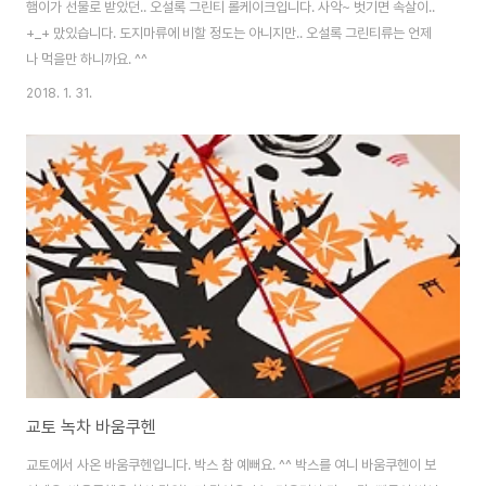
햄이가 선물로 받았던.. 오설록 그린티 롤케이크입니다. 사악~ 벗기면 속살이..
+_+ 맜있습니다. 도지마류에 비할 정도는 아니지만.. 오설록 그린티류는 언제
나 먹을만 하니까요. ^^
2018. 1. 31.
교토 녹차 바움쿠헨
교토에서 사온 바움쿠헨입니다. 박스 참 예뻐요. ^^ 박스를 여니 바움쿠헨이 보